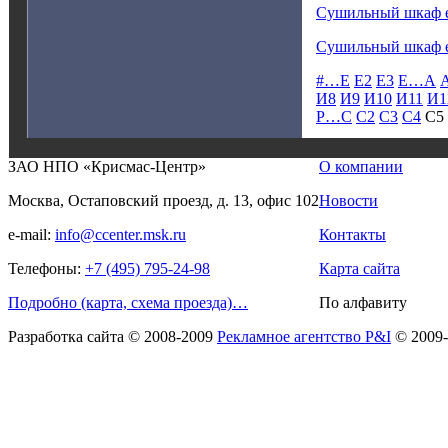
Сушильный шкаф 
Сушильный шкаф 
#…E
E2
E3
E…А
И8
И9
И10
И11
И1
Р…С
С2
С3
С4
С5
ЗАО НПО «Крисмас-Центр»
О компании
Москва, Остаповский проезд, д. 13, офис 102
Новости
e-mail:
info@ccenter.msk.ru
Контакты
Телефоны:
+7 (495) 795-24-98
Карта сайта
Подробно (карта, схема проезда)…
По алфавиту
Разработка сайта
© 2008-2009
Рекламное агентство P&I
© 2009