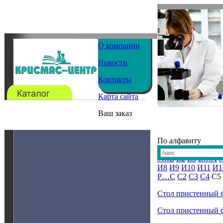
О компании
Новости
Контакты
Карта сайта
Ваш заказ
По алфавиту
#…E
E2
E3
E…А
И8
И9
И10
И11
И1
Р…С
С2
С3
С4
С5
Стол пристенный 
Стол пристенный 