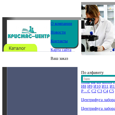
О компании
Новости
Контакты
Карта сайта
Ваш заказ
По алфавиту
#…E
E2
E3
E…А
И8
И9
И10
И11
И1
Р…С
С2
С3
С4
С5
Центрифуга лабор
Центрифуга лабор