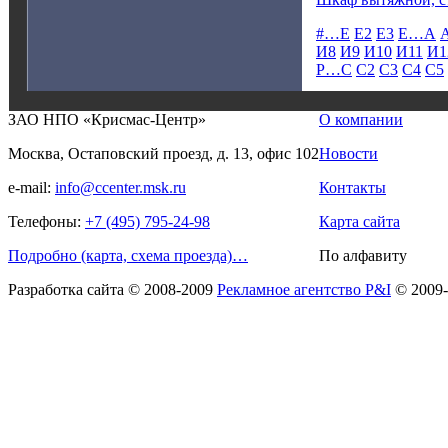
#…E
E2
E3
E…А
И8
И9
И10
И11
И1
Р…С
С2
С3
С4
С5
ЗАО НПО «Крисмас-Центр»
О компании
Москва, Остаповский проезд, д. 13, офис 102
Новости
e-mail:
info@ccenter.msk.ru
Контакты
Телефоны:
+7 (495) 795-24-98
Карта сайта
Подробно (карта, схема проезда)…
По алфавиту
Разработка сайта
© 2008-2009
Рекламное агентство P&I
© 2009