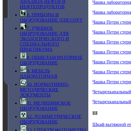
АНАЛИЗА НЕФТИ И
Чашка лабораторна
НЕФТЕПРОДУКТОВ
Чашка лабораторна
6. ПРИБОРЫ И
ОБОРУДОВАНИЕ ДЛЯ СОУТ
Чашка Петри стери
7. УЧЕБНОЕ
Чашка Петри стери
ОБОРУДОВАНИЕ ДЛЯ
ЭКОЛОГИЧЕСКОГО И
Чашка Петри стери
СПЕЦИАЛЬНОГО
ПРАКТИКУМА
Чашка Петри стери
8. ОБЩЕЛАБОРАТОРНОЕ
Чашка Петри стери
ОБОРУДОВАНИЕ
9. МЕБЕЛЬ
Чашка Петри стери
ЛАБОРАТОРНАЯ
Чашка Петри стери
10. НОРМАТИВНО-
МЕТОДИЧЕСКИЕ
Четырехканальны
ДОКУМЕНТЫ
Четырехканальны
11. МЕДИЦИНСКОЕ
ОБОРУДОВАНИЕ
Ш
12. ДОЗИМЕТРИЧЕСКОЕ
ОБОРУДОВАНИЕ
Шкаф вытяжной e
13. СПЕКТРОФОТОМЕТРЫ