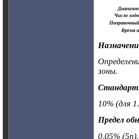
Диапазон
Число ходо
Поправочный
Время и
Назначени
Определени
зоны.
Стандарт
10% (для 1.
Предел об
0,05% (5n).