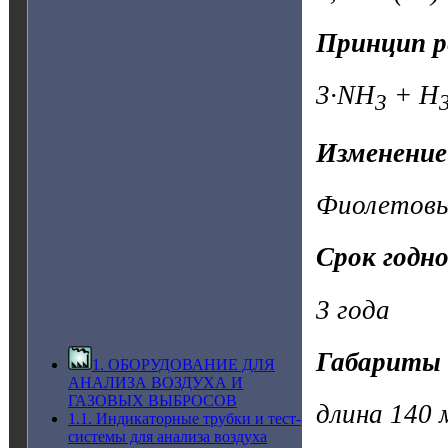
Принцип р
3·NH
+ H
3
Изменение
Фиолетов
Срок годн
3 года
Габариты 
1. ОБОРУДОВАНИЕ ДЛЯ
АНАЛИЗА ВОЗДУХА И
ГАЗОВЫХ ВЫБРОСОВ
длина 140 
1.1. Индикаторные трубки и тест-
системы для анализа воздуха