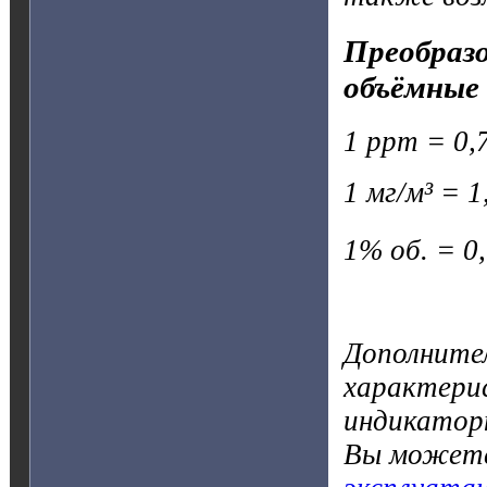
Преобразо
объёмные 
1 ppm = 0,7
1 мг/м³ = 1
1% об. = 0
Дополните
характерис
индикатор
Вы можете