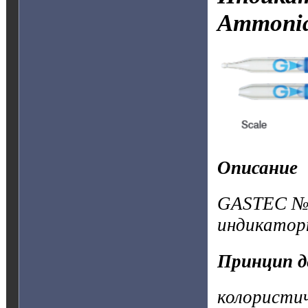
Ammoni
Описание
GASTEC №3
индикатор
Принцип д
колористи