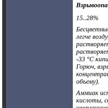
Взрывоопа
15..28%
Бесцветный
легче возд
растворяет
растворяе
-33 °С кип
Горюч, взр
концентра
объему).
Аммиак ис
кислоты, с
неорганиче