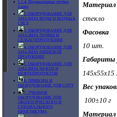
1.1.4. Индикаторные трубки
Материал
Gastec
2. ОБОРУДОВАНИЕ ДЛЯ
стекло
АНАЛИЗА ВОДЫ И ВОДНЫХ
СРЕД
Фасовка
3. ОБОРУДОВАНИЕ ДЛЯ
АНАЛИЗА ПОЧВЫ И
СЕЛЬХОЗПРОДУКЦИИ
10 шт.
4. ОБОРУДОВАНИЕ ДЛЯ
АНАЛИЗА ПИЩЕВОЙ
ПРОДУКЦИИ
Габариты 
5. ОБОРУДОВАНИЕ ДЛЯ
АНАЛИЗА НЕФТИ И
145х55х15
НЕФТЕПРОДУКТОВ
6. ПРИБОРЫ И
Вес упако
ОБОРУДОВАНИЕ ДЛЯ СОУТ
7. УЧЕБНОЕ
ОБОРУДОВАНИЕ ДЛЯ
100±10 г
ЭКОЛОГИЧЕСКОГО И
СПЕЦИАЛЬНОГО
ПРАКТИКУМА
Материал