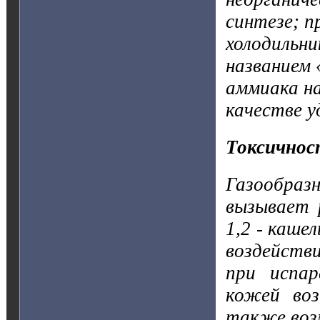
синтезе; п
холодильни
названием
аммиака на
качестве у
Токсичнос
Газообразн
вызывает р
1,2 - каше
воздействи
при испар
кожей воз
также воз