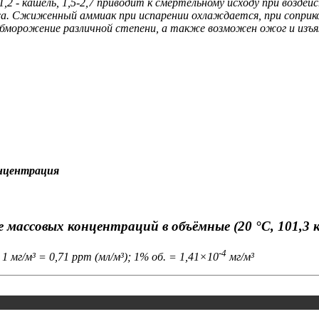
1,2 - кашель, 1,5-2,7 приводит к смертельному исходу при воздей
аса. Сжиженный аммиак при испарении охлаждается, при соприк
бморожение различной степени, а также возможен ожог и изъяз
онцентрация
 массовых концентраций в объёмные (20 °C, 101,3 
-4
 1 мг/м³ = 0,71 ppm (мл/м³); 1% об. = 1,41×10
мг/м³