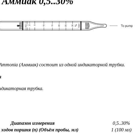
a
Аммиак
0,5..30%
Ammonia (Аммиак) состоит из одной индикаторной трубки.
я
ндикаторная трубка.
Диапазон измерения
0,5..30%
 ходов поршня (n) (Объём пробы, мл)
1 (100 мл)