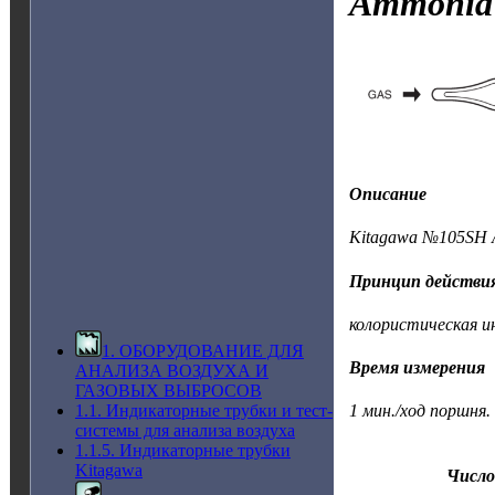
Ammoni
Описание
Kitagawa №105SH 
Принцип действи
колористическая и
1. ОБОРУДОВАНИЕ ДЛЯ
Время измерения
АНАЛИЗА ВОЗДУХА И
ГАЗОВЫХ ВЫБРОСОВ
1.1. Индикаторные трубки и тест-
1 мин./ход поршня.
системы для анализа воздуха
1.1.5. Индикаторные трубки
Kitagawa
Число