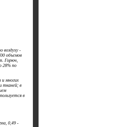
о воздуху -
700 объемов
т. Горюч,
о 28% по
 и многих
и тканей; в
ием
пользуется в
а, 0,49 -