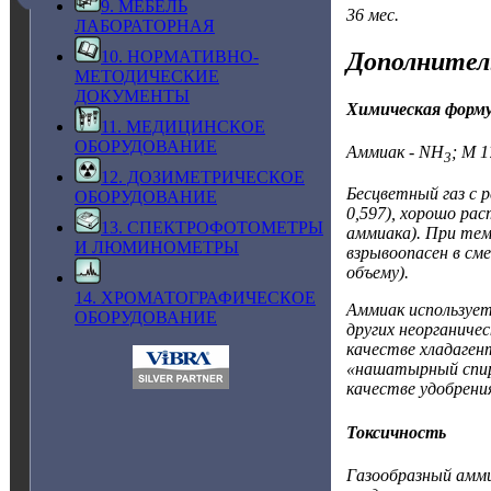
9. МЕБЕЛЬ
36 мес.
ЛАБОРАТОРНАЯ
Дополнител
10. НОРМАТИВНО-
МЕТОДИЧЕСКИЕ
ДОКУМЕНТЫ
Химическая форм
11. МЕДИЦИНСКОЕ
ОБОРУДОВАНИЕ
Аммиак - NH
; M 1
3
12. ДОЗИМЕТРИЧЕСКОЕ
Бесцветный газ с р
ОБОРУДОВАНИЕ
0,597), хорошо рас
13. СПЕКТРОФОТОМЕТРЫ
аммиака). При тем
И ЛЮМИНОМЕТРЫ
взрывоопасен в см
объему).
14. ХРОМАТОГРАФИЧЕСКОЕ
Аммиак использует
ОБОРУДОВАНИЕ
других неорганичес
качестве хладаген
«нашатырный спирт
качестве удобрени
Токсичность
Газообразный аммиа