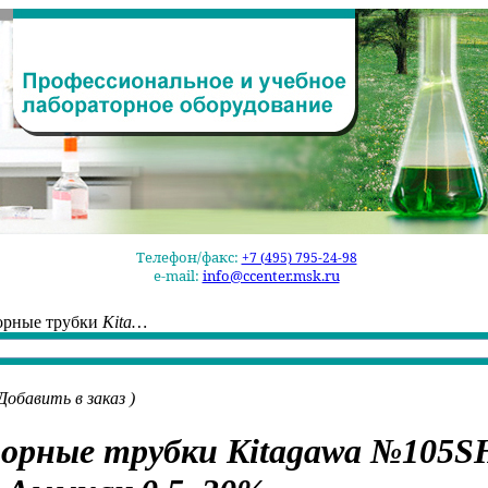
Телефон/факс:
+7 (495) 795-24-98
e-mail:
info@ccenter.msk.ru
орные трубки
Kita…
Добавить в заказ
)
орные трубки
Kitagawa №105S