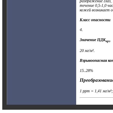
раздражение глаз, 
течение 0,5-1,0 ч
кожей возникает о
Класс опасности
4.
Значение ПДК
врз
20 мг/м³.
Взрывоопасная к
15..28%
Преобразование
1 ppm = 1,41 мг/м³;