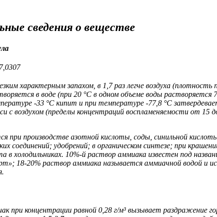
ьные сведения о веществе
ула
7,0307
езким характерным запахом, в 1,7 раз легче воздуха (плотность п
творяется в воде (при 20 °С в одном объеме воды растворяется 
пературе -33 °С кипит и при температуре -77,8 °С затвердевае
еси с воздухом (пределы концентраций воспламеняемости от 15 д
ся при производстве азотной кислоты, соды, синильной кислоты
ких соединений; удобрений; в органическом синтезе; при крашени
та в холодильниках. 10%-й раствор аммиака известен под назван
»; 18-20% раствор аммиака называется аммиачной водой и ис
я.
к при концентрации равной 0,28 г/м³ вызывает раздражение горл