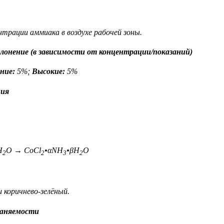
нтрации аммиака в воздухе рабочей зоны.
онение (в зависимости от концентрации/показаний)
ние:
5%;
Высокие:
5%
ния
H
O → CoCl
•αNH
•βH
O
2
2
3
2
 коричнево-зелёный.
раняемости