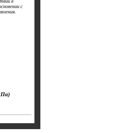
ствии в
основении с
вления.
кПа)