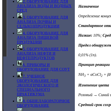
2. ОБОРУДОВАНИЕ ДЛЯ
АНАЛИЗА ВОДЫ И ВОДНЫХ
Назначение
СРЕД
Определение конце
3. ОБОРУДОВАНИЕ ДЛЯ
АНАЛИЗА ПОЧВЫ И
Стандартное откл
СЕЛЬХОЗПРОДУКЦИИ
4. ОБОРУДОВАНИЕ ДЛЯ
Низкие:
10%;
Сред
АНАЛИЗА ПИЩЕВОЙ
ПРОДУКЦИИ
Предел обнаруже
5. ОБОРУДОВАНИЕ ДЛЯ
АНАЛИЗА НЕФТИ И
0,01% (1n).
НЕФТЕПРОДУКТОВ
Принцип реакции
6. ПРИБОРЫ И
ОБОРУДОВАНИЕ ДЛЯ СОУТ
NH
+ αCoCl
+ β
3
2
7. УЧЕБНОЕ
ОБОРУДОВАНИЕ ДЛЯ
Изменение цвета
ЭКОЛОГИЧЕСКОГО И
СПЕЦИАЛЬНОГО
ПРАКТИКУМА
Розовый → Синий и
8. ОБЩЕЛАБОРАТОРНОЕ
Средний срок сох
ОБОРУДОВАНИЕ