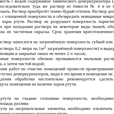
кость с водой содержимое химического демеркуризатора (
последовательно туда же раствор из ёмкости № 4 и из
шать. Раствор приобретёт темно-бурый оттенок. Раствор де
ь с очищенной поверхности и обезвредить невидимые микро
 пары ртути. Раствор не разрушает поверхность паркетн
о при попадании раствора на некоторые виды тканей, обо
на их частичная окраска. Срок хранения приготовленног
створ наносится на загрязнённую поверхность губкой или
2
аствора 0,2 литра на 1м
загрязнённой поверхности) и выде
иляции и закрытых окнах не менее 2-х часов;
анные поверхности обильно промываются мыльным раст
, а затем чистой водой;
ения работ по очистке помещений провести проветривани
етучих демеркуризаторов, люди в это время в помещение не
дения обработки настоятельно рекомендуется сделать
духа помещения на наличие паров ртути.
ртути на гладкие сплошные поверхности, необходимо
лощадь разлива
тути на нагревательные элементы, необходимо отключить
ения ускоренного испарения ртути