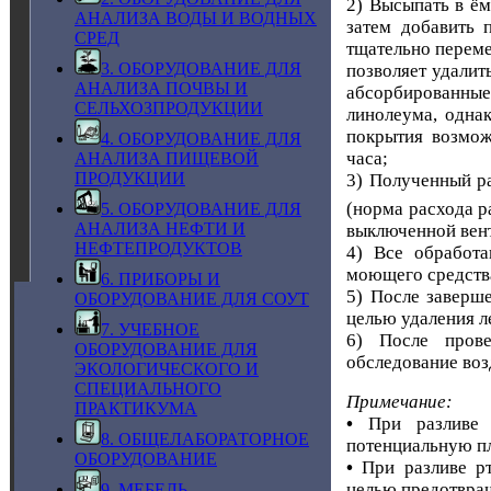
2) Высыпать в ём
АНАЛИЗА ВОДЫ И ВОДНЫХ
затем добавить 
СРЕД
тщательно переме
3. ОБОРУДОВАНИЕ ДЛЯ
позволяет удалит
АНАЛИЗА ПОЧВЫ И
абсорбированные
СЕЛЬХОЗПРОДУКЦИИ
линолеума, однак
покрытия возмож
4. ОБОРУДОВАНИЕ ДЛЯ
часа;
АНАЛИЗА ПИЩЕВОЙ
ПРОДУКЦИИ
3) Полученный ра
(норма расхода р
5. ОБОРУДОВАНИЕ ДЛЯ
АНАЛИЗА НЕФТИ И
выключенной вент
НЕФТЕПРОДУКТОВ
4) Все обработ
моющего средства
6. ПРИБОРЫ И
5) После заверш
ОБОРУДОВАНИЕ ДЛЯ СОУТ
целью удаления л
7. УЧЕБНОЕ
6) После прове
ОБОРУДОВАНИЕ ДЛЯ
обследование воз
ЭКОЛОГИЧЕСКОГО И
СПЕЦИАЛЬНОГО
Примечание:
ПРАКТИКУМА
•
При разливе 
8. ОБЩЕЛАБОРАТОРНОЕ
потенциальную п
ОБОРУДОВАНИЕ
•
При разливе р
целью предотвращ
9. МЕБЕЛЬ