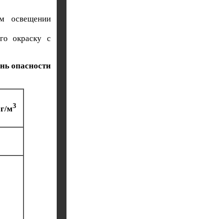
ом освещении
го окраску с
ень опасности
3
г/м