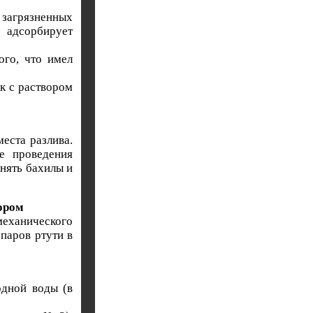
агрязненных
 адсорбирует
ого, что имел
ок с раствором
еста разлива.
е проведения
снять бахилы и
ором
еханического
паров ртути в
одной воды (в