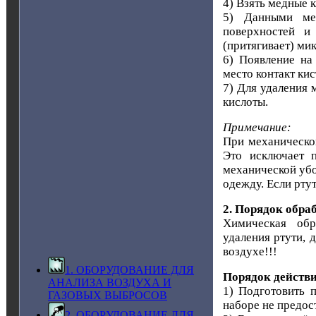
4) Взять медные к
5) Данными ме
поверхностей и
(притягивает) ми
6) Появление на 
место контакт ки
7) Для удаления 
кислоты.
Примечание:
При механическом
Это исключает 
механической убо
одежду. Если ртут
2. Порядок обра
Химическая обр
удаления ртути, 
воздухе!!!
1. ОБОРУДОВАНИЕ ДЛЯ
Порядок действ
АНАЛИЗА ВОЗДУХА И
1) Подготовить 
ГАЗОВЫХ ВЫБРОСОВ
наборе не предос
2. ОБОРУДОВАНИЕ ДЛЯ