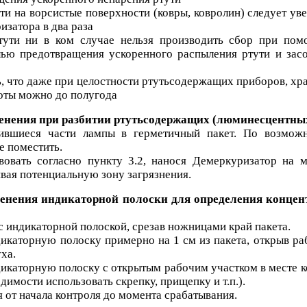
ти на ворсистые поверхности (ковры, ковролин) следует ув
изатора в два раза
тути ни в ком случае нельзя производить сбор при пом
лью предотвращения ускоренного распыления ртути и зас
, что даже при целостности ртутьсодержащих приборов, хра
оты можно до полугода
енения при разбитии ртутьсодержащих (люминесцентны
ившиеся части лампы в герметичный пакет. По возможн
е поместить.
вовать согласно пункту 3.2, нанося Демеркуризатор на 
вая потенциальную зону загрязнения.
менения индикаторной полоски для определения концен
 с индикаторной полоской, срезав ножницами край пакета.
икаторную полоску примерно на 1 см из пакета, открыв ра
ха.
дикаторную полоску с открытым рабочим участком в месте к
димости использовать скрепку, прищепку и т.п.).
я от начала контроля до момента срабатывания.