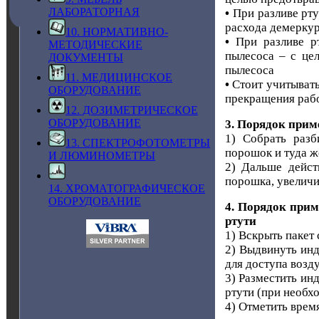
ЛАБОРАТОРНАЯ
•
При разливе рту
расхода демеркур
10. НОРМАТИВНО-
•
При разливе р
МЕТОДИЧЕСКИЕ
пылесоса – с це
ДОКУМЕНТЫ
пылесоса
11. МЕДИЦИНСКОЕ
•
Стоит учитывать
ОБОРУДОВАНИЕ
прекращения раб
12. ДОЗИМЕТРИЧЕСКОЕ
ОБОРУДОВАНИЕ
3. Порядок прим
1) Собрать разб
13. СПЕКТРОФОТОМЕТРЫ
порошок и туда ж
И ЛЮМИНОМЕТРЫ
2) Дальше дейст
порошка, увеличи
14. ХРОМАТОГРАФИЧЕСКОЕ
ОБОРУДОВАНИЕ
4. Порядок при
ртути
1) Вскрыть пакет
2) Выдвинуть инд
для доступа возду
3) Разместить ин
ртути (при необхо
4) Отметить врем