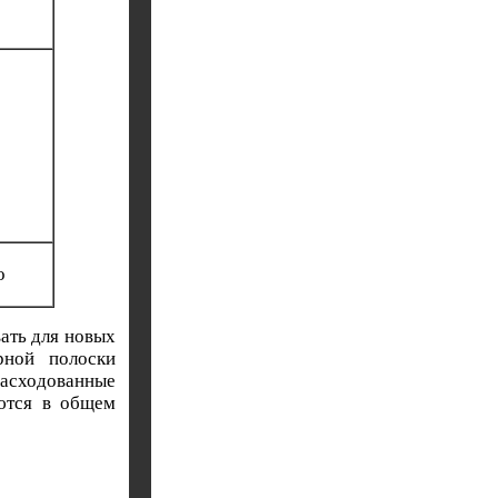
о
ать для новых
рной полоски
асходованные
уются в общем