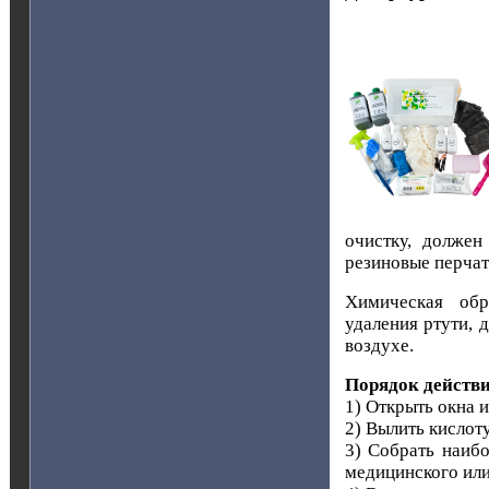
очистку, должен
резиновые перчат
Химическая обр
удаления ртути, 
воздухе.
Порядок действ
1) Открыть окна 
2) Вылить кислоту
3) Собрать наиб
медицинского или