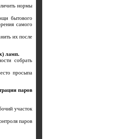
еличить нормы
ощи бытового
орения самого
нить их после
х) ламп.
ости собрать
место просыпа
трации паров
бочий участок
онтроля паров