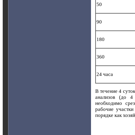
50
90
180
360
24 часа
В течение 4 суто
анализов (до 4
необходимо срез
рабочие участки
порядке как хозя