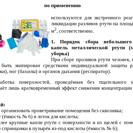
по применению
используются для экстренного реа
ликвидации разливов ртути на площа
2
м
, соответственно.
1. Порядок сбора небольшого
капель металлической ртути (м
уборка)
При сборе проливов ртути человек,
 быть экипирован средствами индивидуальной защиты р
ки), ног (бахилы) и органов дыхания (респиратор).
аботка поверхностей, проведённая без тщательного м
даёт лишь кратковременный эффект снижения концентрации 
ий:
и организовать проветривание помещения без сквозняка;
 (ёмкость № 6) в лоток для кислоты;
олее крупные капли ртути с поверхности и из щелей с п
 спринцовки в пузырёк из-под кислоты (ёмкость № 6);