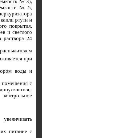
емкость № 3),
 ёмкости № 5,
меркуризатора
капли ртути и
ого покрытия,
ев и светлого
о раствора 24
 распылителем
рживается при
вором воды и
е помещения с
 допускаются;
 контрольное
 увеличивать
 их питание с