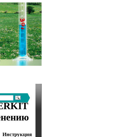
MERKIT
енению
струкция