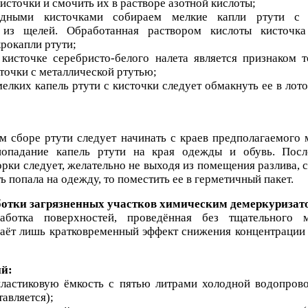
источки и смочить их в растворе азотной кислоты;
дными кисточками собираем мелкие капли ртути с з
 из щелей. Обработанная раствором кислоты кисточка
крокапли ртути;
кисточке серебристо-белого налета является признаком т
сточки с металлической ртутью;
мелких капель ртути с кисточки следует обмакнуть ее в лот
 сборе ртути следует начинать с краев предполагаемого м
попадание капель ртути на края одежды и обувь. Посл
рки следует, желательно не выходя из помещения разлива, 
ь попала на одежду, то поместить ее в герметичный пакет.
ботки загрязненных участков химическим демеркуризат
аботка поверхностей, проведённая без тщательного м
даёт лишь кратковременный эффект снижения концентрации 
ий:
пластиковую ёмкость с пятью литрами холодной водопров
тавляется);