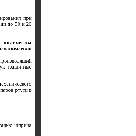
гирования при
ди до 50 и 20
 количества
еханическая
 производящий
ук (защитные
еханического
паров ртути в
омощью шприца