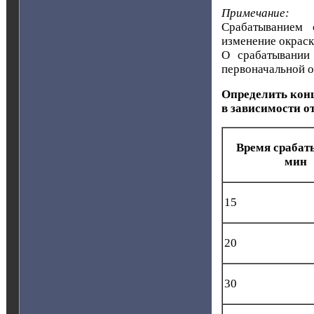
Примечание:
Срабатыванием 
изменение окраск
О срабатывании 
первоначальной о
Определить конц
в зависимости о
Время срабат
мин
15
20
30