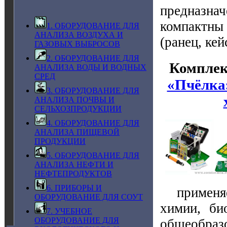
предназнач
компактны 
1. ОБОРУДОВАНИЕ ДЛЯ
АНАЛИЗА ВОЗДУХА И
(ранец, кей
ГАЗОВЫХ ВЫБРОСОВ
2. ОБОРУДОВАНИЕ ДЛЯ
Комплек
АНАЛИЗА ВОДЫ И ВОДНЫХ
СРЕД
«Пчёлка
3. ОБОРУДОВАНИЕ ДЛЯ
АНАЛИЗА ПОЧВЫ И
СЕЛЬХОЗПРОДУКЦИИ
4. ОБОРУДОВАНИЕ ДЛЯ
АНАЛИЗА ПИЩЕВОЙ
ПРОДУКЦИИ
5. ОБОРУДОВАНИЕ ДЛЯ
АНАЛИЗА НЕФТИ И
НЕФТЕПРОДУКТОВ
6. ПРИБОРЫ И
применяет
ОБОРУДОВАНИЕ ДЛЯ СОУТ
химии, би
7. УЧЕБНОЕ
ОБОРУДОВАНИЕ ДЛЯ
общеобра