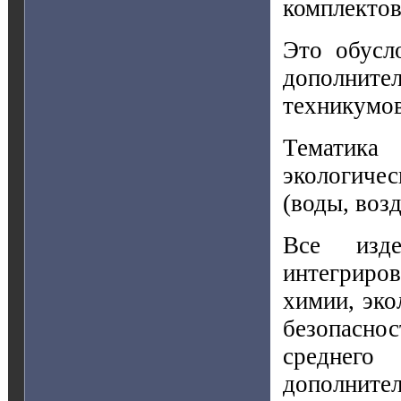
комплектов
Это обусл
дополнит
техникумов
Тематика
экологиче
(воды, воз
Все изде
интегриро
химии, эко
безопасно
среднег
дополнител