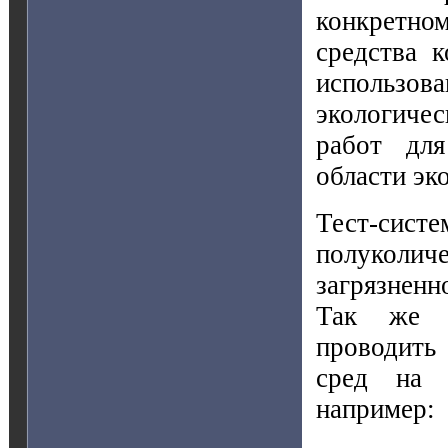
конкретном
средства 
использо
экологичес
работ дл
области эк
Тест-сис
полуколи
загрязненн
Так же м
проводить
сред на 
например: