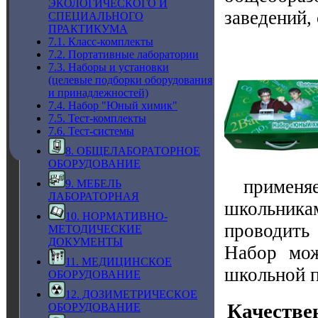
ЭКОЛОГИЧЕСКОГО И
заведений,
СПЕЦИАЛЬНОГО
ПРАКТИКУМА
7.1. Класс-комплекты
7.2. Портативные лаборатории
7.3. Наборы и установки
(целевые подборки оборудования
и принадлежностей)
7.4. Набор "Юный химик"
7.5. Тест-комплекты
7.6. Тест-системы
8. ОБЩЕЛАБОРАТОРНОЕ
ОБОРУДОВАНИЕ
применя
9. МЕБЕЛЬ
ЛАБОРАТОРНАЯ
школьника
10. НОРМАТИВНО-
проводить
МЕТОДИЧЕСКИЕ
ДОКУМЕНТЫ
Набор мож
11. МЕДИЦИНСКОЕ
школьной 
ОБОРУДОВАНИЕ
12. ДОЗИМЕТРИЧЕСКОЕ
Качестве
ОБОРУДОВАНИЕ