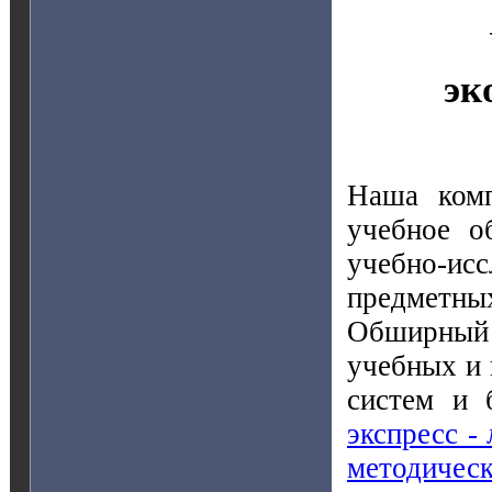
эк
Наша комп
учебное о
учебно-и
предметн
Обширный 
учебных и 
систем и 
экспресс -
методичес