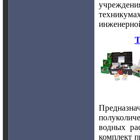
учреждени
техникумах
инженерной
Т
Предна
полуколиче
водных ра
комплект п