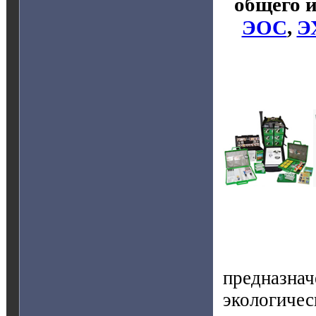
общего и
ЭОС
,
Э
предназна
экологи