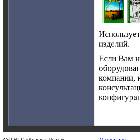
Используе
изделий.
Если Вам н
оборудован
компании, 
консультац
конфигурац
ЗАО НПО «Крисмас-Центр»
О компании