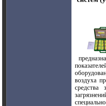
предназн
показател
оборудова
воздуха п
средства 
загрязне
специаль