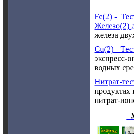
Fe(2) -
Тес
Железо(2) 
железа дву
Cu(2) - Те
экспресс-о
водных сре
Нитрат-тес
продуктах 
нитрат-ион