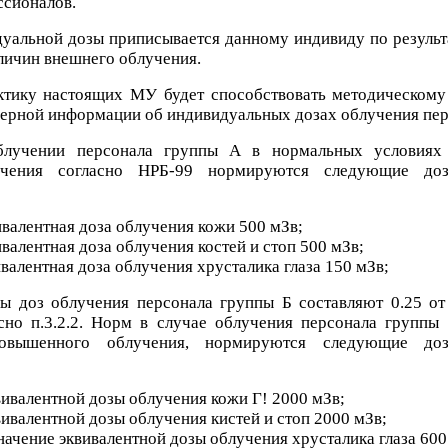
ссионалов.
уальной дозы приписывается данному индивиду по результ
личин внешнего облучения.
ктику настоящих МУ будет способствовать методическом
ерной информации об индивидуальных дозах облучения пер
лучении персонала группы А в нормальных условиях 
учения согласно НРБ-99 нормируются следующие доз
ивалентная доза облучения кожи 500 мЗв;
ивалентная доза облучения костей и стоп 500 мЗв;
ивалентная доза облучения хрусталика глаза 150 мЗв;
ы доз облучения персонала группы Б составляют 0.25 от
сно п.3.2.2. Норм в случае облучения персонала группы
овышенного облучения, нормируются следующие доз
вивалентной дозы облучения кожи Г! 2000 мЗв;
вивалентной дозы облучения кистей и стоп 2000 мЗв;
начение эквивалентной дозы облучения хрусталика глаза 600