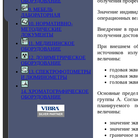
облучения профе
ОБОРУДОВАНИЕ
9. МЕБЕЛЬ
Значение индивид
ЛАБОРАТОРНАЯ
операционных ве
10. НОРМАТИВНО-
Внедрение в пра
МЕТОДИЧЕСКИЕ
ДОКУМЕНТЫ
получения достов
11. МЕДИЦИНСКОЕ
При внешнем об
ОБОРУДОВАНИЕ
источников изл
12. ДОЗИМЕТРИЧЕСКОЕ
величины:
ОБОРУДОВАНИЕ
годовая экв
13. СПЕКТРОФОТОМЕТРЫ
годовая экв
И ЛЮМИНОМЕТРЫ
головая экв
14. ХРОМАТОГРАФИЧЕСКОЕ
Основные предел
ОБОРУДОВАНИЕ
г
руппы А. Согла
планируемого п
величины:
значение эк
значение эк
граничное з