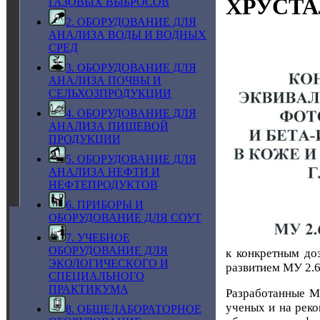
ХРУСТА
ГАЗОВЫХ ВЫБРОСОВ
2. ОБОРУДОВАНИЕ ДЛЯ
АНАЛИЗА ВОДЫ И ВОДНЫХ
Р
СРЕД
3. ОБОРУДОВАНИЕ ДЛЯ
АНАЛИЗА ПОЧВЫ И
СЕЛЬХОЗПРОДУКЦИИ
4. ОБОРУДОВАНИЕ ДЛЯ
АНАЛИЗА ПИЩЕВОЙ
ПРОДУКЦИИ
5. ОБОРУДОВАНИЕ ДЛЯ
АНАЛИЗА НЕФТИ И
НЕФТЕПРОДУКТОВ
6. ПРИБОРЫ И
ОБОРУДОВАНИЕ ДЛЯ СОУТ
7. УЧЕБНОЕ
ОБОРУДОВАНИЕ ДЛЯ
к конкретным до
ЭКОЛОГИЧЕСКОГО И
развитием МУ 2.6.
СПЕЦИАЛЬНОГО
ПРАКТИКУМА
Разработанные М
ученых и на ре
8. ОБЩЕЛАБОРАТОРНОЕ