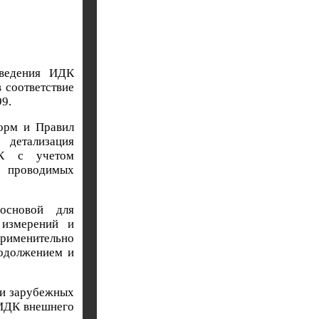
иведения ИДК
 соответствие
9.
орм и Правил
етализация
ДК с учетом
 проводимых
основой для
 измерений и
применительно
родолжением и
 и зарубежных
ИДК внешнего