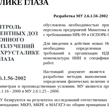
ЛИКЕ ГЛАЗА
азработка МУ 2.6.1.56-2002
обусловлена необходимостью пр
персонала предприятий Минатома в
с требованиями НРБ-99 и ОСПОРБ-9
Для введения в действие новых Н
необходима определенная д
требований к организации И
номенклатуры ИИИ и специфики
работ.
Настоящий документ является 
разработки методик выполнения
определения физических величин 
зиметрам и производственным условиям. МУ являются п
1.16 - 2000 и МУ 2.6.1.25 - 2000.
У базируются на результатах исследований отечественных
комендациях МКРЗ, МКРЕ и МАГАТЭ по общим принципам 