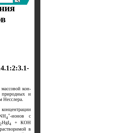
ения
ов
1:2:3.1-
 массовой кон­
в природных и
м Несслера.
 концентрации
+
 NH
-ионов с
4
HgI
+ КОН
2
4
ерастворимой в