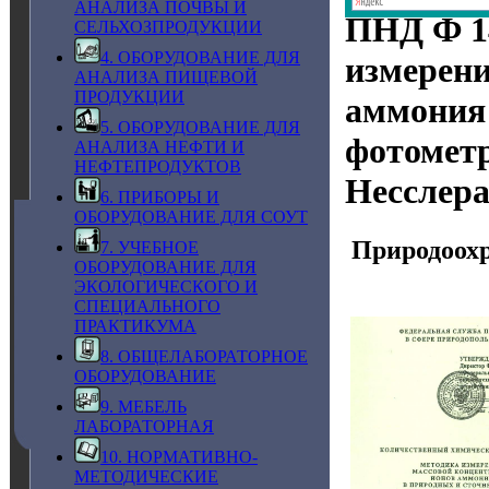
АНАЛИЗА ПОЧВЫ И
ПНД Ф 14
СЕЛЬХОЗПРОДУКЦИИ
4. ОБОРУДОВАНИЕ ДЛЯ
измерени
АНАЛИЗА ПИЩЕВОЙ
ПРОДУКЦИИ
аммония 
5. ОБОРУДОВАНИЕ ДЛЯ
фотометр
АНАЛИЗА НЕФТИ И
НЕФТЕПРОДУКТОВ
Несслера
6. ПРИБОРЫ И
ОБОРУДОВАНИЕ ДЛЯ СОУТ
Природоохр
7. УЧЕБНОЕ
ОБОРУДОВАНИЕ ДЛЯ
ЭКОЛОГИЧЕСКОГО И
СПЕЦИАЛЬНОГО
ПРАКТИКУМА
8. ОБЩЕЛАБОРАТОРНОЕ
ОБОРУДОВАНИЕ
9. МЕБЕЛЬ
ЛАБОРАТОРНАЯ
10. НОРМАТИВНО-
МЕТОДИЧЕСКИЕ