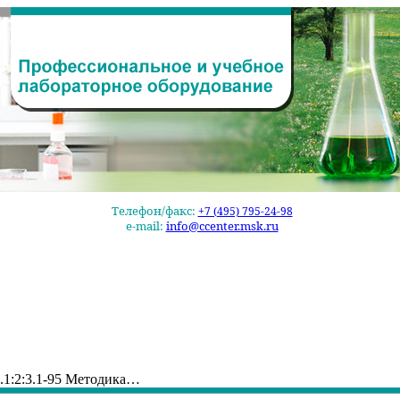
Телефон/факс:
+7 (495) 795-24-98
e-mail:
info@ccenter.msk.ru
.1:2:3.1-95 Методика…