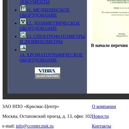
ДОКУМЕНТЫ
11. МЕДИЦИНСКОЕ
ОБОРУДОВАНИЕ
12. ДОЗИМЕТРИЧЕСКОЕ
ОБОРУДОВАНИЕ
13. СПЕКТРОФОТОМЕТРЫ
И ЛЮМИНОМЕТРЫ
В начало перечня
14. ХРОМАТОГРАФИЧЕСКОЕ
ОБОРУДОВАНИЕ
ЗАО НПО «Крисмас-Центр»
О компании
Москва, Остаповский проезд, д. 13, офис 102
Новости
e-mail:
info@ccenter.msk.ru
Контакты