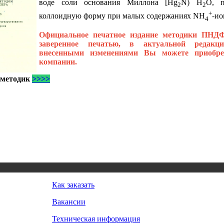
воде соли основания Миллона [Hg
N) H
O, п
2
2
+
коллоидную форму при малых содержаниях NH
-ио
4
Официальное печатное издание методики ПНДФ 1
заверенное печатью, в актуальной редакц
внесенными изменениями Вы можете приобр
компании.
 методик
>>>>
Как заказать
Вакансии
Техническая информация