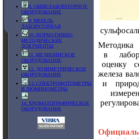
8. ОБЩЕЛАБОРАТОРНОЕ
ОБОРУДОВАНИЕ
9. МЕБЕЛЬ
ЛАБОРАТОРНАЯ
сульфосал
10. НОРМАТИВНО-
МЕТОДИЧЕСКИЕ
Методика 
ДОКУМЕНТЫ
в лабора
11. МЕДИЦИНСКОЕ
ОБОРУДОВАНИЕ
оценку со
12. ДОЗИМЕТРИЧЕСКОЕ
железа ва
ОБОРУДОВАНИЕ
и природ
13. СПЕКТРОФОТОМЕТРЫ
И ЛЮМИНОМЕТРЫ
измере
регулирова
14. ХРОМАТОГРАФИЧЕСКОЕ
ОБОРУДОВАНИЕ
Официаль