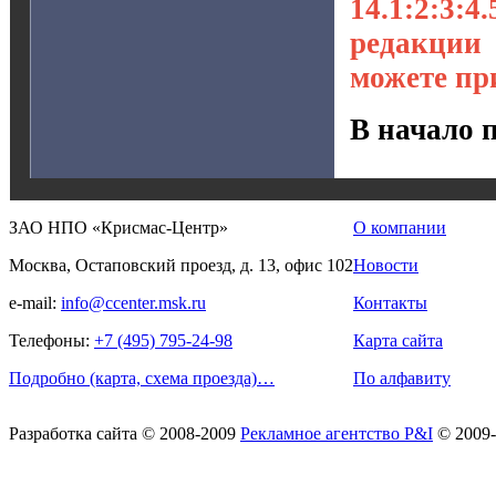
14.1:2:3:4
редакции
можете пр
В начало 
ЗАО НПО «Крисмас-Центр»
О компании
Москва, Остаповский проезд, д. 13, офис 102
Новости
e-mail:
info@ccenter.msk.ru
Контакты
Телефоны:
+7 (495) 795-24-98
Карта сайта
Подробно (карта, схема проезда)…
По алфавиту
Разработка сайта
© 2008-2009
Рекламное агентство P&I
© 2009