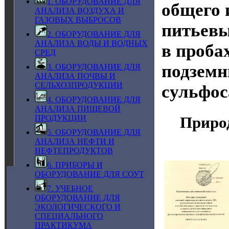
1. ОБОРУДОВАНИЕ ДЛЯ
общего 
АНАЛИЗА ВОЗДУХА И
ГАЗОВЫХ ВЫБРОСОВ
питьевы
2. ОБОРУДОВАНИЕ ДЛЯ
АНАЛИЗА ВОДЫ И ВОДНЫХ
в проба
СРЕД
подземн
3. ОБОРУДОВАНИЕ ДЛЯ
АНАЛИЗА ПОЧВЫ И
СЕЛЬХОЗПРОДУКЦИИ
сульфос
4. ОБОРУДОВАНИЕ ДЛЯ
АНАЛИЗА ПИЩЕВОЙ
Приро
ПРОДУКЦИИ
5. ОБОРУДОВАНИЕ ДЛЯ
АНАЛИЗА НЕФТИ И
НЕФТЕПРОДУКТОВ
6. ПРИБОРЫ И
ОБОРУДОВАНИЕ ДЛЯ СОУТ
7. УЧЕБНОЕ
ОБОРУДОВАНИЕ ДЛЯ
ЭКОЛОГИЧЕСКОГО И
СПЕЦИАЛЬНОГО
ПРАКТИКУМА