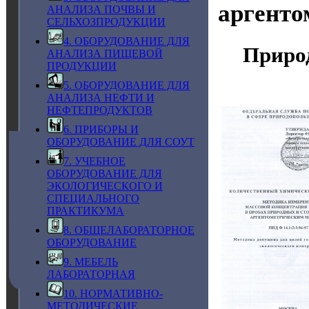
аргенто
АНАЛИЗА ПОЧВЫ И
СЕЛЬХОЗПРОДУКЦИИ
4. ОБОРУДОВАНИЕ ДЛЯ
Приро
АНАЛИЗА ПИЩЕВОЙ
ПРОДУКЦИИ
5. ОБОРУДОВАНИЕ ДЛЯ
АНАЛИЗА НЕФТИ И
НЕФТЕПРОДУКТОВ
6. ПРИБОРЫ И
ОБОРУДОВАНИЕ ДЛЯ СОУТ
7. УЧЕБНОЕ
ОБОРУДОВАНИЕ ДЛЯ
ЭКОЛОГИЧЕСКОГО И
СПЕЦИАЛЬНОГО
ПРАКТИКУМА
8. ОБЩЕЛАБОРАТОРНОЕ
ОБОРУДОВАНИЕ
9. МЕБЕЛЬ
ЛАБОРАТОРНАЯ
10. НОРМАТИВНО-
МЕТОДИЧЕСКИЕ