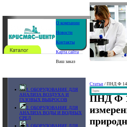
О компании
Новости
Контакты
Карта сайта
Ваш заказ
Статьи
/ ПНД Ф 14
1. ОБОРУДОВАНИЕ ДЛЯ
АНАЛИЗА ВОЗДУХА И
ПНД Ф 1
ГАЗОВЫХ ВЫБРОСОВ
измерен
2. ОБОРУДОВАНИЕ ДЛЯ
АНАЛИЗА ВОДЫ И ВОДНЫХ
СРЕД
природн
3. ОБОРУДОВАНИЕ ДЛЯ