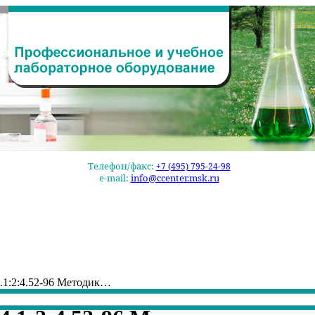
Телефон/факс:
+7 (495) 795-24-98
e-mail:
info@ccenter.msk.ru
.1:2:4.52-96 Методик…