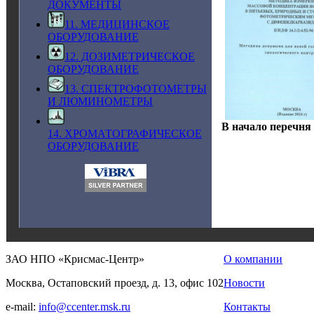
ДОКУМЕНТЫ
11. МЕДИЦИНСКОЕ
ОБОРУДОВАНИЕ
12. ДОЗИМЕТРИЧЕСКОЕ
ОБОРУДОВАНИЕ
13. СПЕКТРОФОТОМЕТРЫ
И ЛЮМИНОМЕТРЫ
В начало перечня
14. ХРОМАТОГРАФИЧЕСКОЕ
ОБОРУДОВАНИЕ
ЗАО НПО «Крисмас-Центр»
О компании
Москва, Остаповский проезд, д. 13, офис 102
Новости
e-mail:
info@ccenter.msk.ru
Контакты