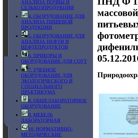
ПНД Ф 14
АНАЛИЗА ПОЧВЫ И
СЕЛЬХОЗПРОДУКЦИИ
массовой
4. ОБОРУДОВАНИЕ ДЛЯ
питьевых
АНАЛИЗА ПИЩЕВОЙ
ПРОДУКЦИИ
фотометр
5. ОБОРУДОВАНИЕ ДЛЯ
АНАЛИЗА НЕФТИ И
дифенилк
НЕФТЕПРОДУКТОВ
05.12.20
6. ПРИБОРЫ И
ОБОРУДОВАНИЕ ДЛЯ СОУТ
7. УЧЕБНОЕ
Природоохр
ОБОРУДОВАНИЕ ДЛЯ
ЭКОЛОГИЧЕСКОГО И
СПЕЦИАЛЬНОГО
ПРАКТИКУМА
8. ОБЩЕЛАБОРАТОРНОЕ
ОБОРУДОВАНИЕ
9. МЕБЕЛЬ
ЛАБОРАТОРНАЯ
10. НОРМАТИВНО-
МЕТОДИЧЕСКИЕ