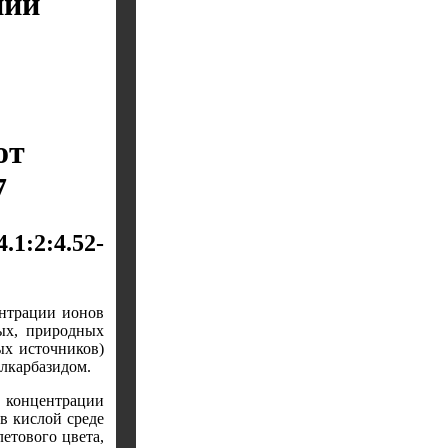
ний
от
7
1:2:4.52-
ентрации ионов
ых, природных
х источни­ков)
лкарбазидом.
 концентрации
в кислой среде
етового цвета,