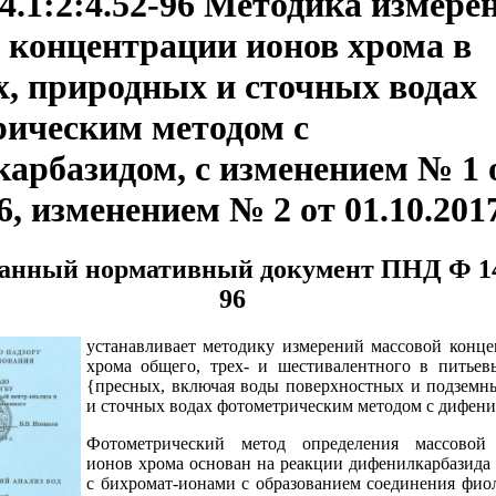
.1:2:4.52-96 Методика измере
 концентрации ионов хрома в
, природных и сточных водах
ическим методом с
арбазидом, с изменением № 1 
16, изменением № 2 от 01.10.201
анный нормативный документ ПНД Ф 14.
96
устанавливает методику измерений массовой конц
хрома общего, трех- и шестивалентного в питьев
{пресных, включая воды поверхностных и подземны
и сточных водах фотометрическим методом с дифени
Фотометрический метод определения массовой
ионов хрома основан на реакции дифенилкарбазида 
с бихромат-ионами с образованием соединения фиол