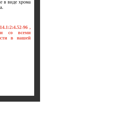
е в виде хрома
а.
1:2:4.52-96 ,
ии со всеми
ести в нашей