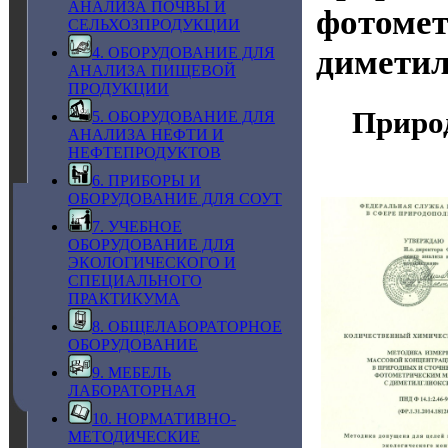
АНАЛИЗА ПОЧВЫ И
фотомет
СЕЛЬХОЗПРОДУКЦИИ
димети
4. ОБОРУДОВАНИЕ ДЛЯ
АНАЛИЗА ПИЩЕВОЙ
ПРОДУКЦИИ
Приро
5. ОБОРУДОВАНИЕ ДЛЯ
АНАЛИЗА НЕФТИ И
НЕФТЕПРОДУКТОВ
6. ПРИБОРЫ И
ОБОРУДОВАНИЕ ДЛЯ СОУТ
7. УЧЕБНОЕ
ОБОРУДОВАНИЕ ДЛЯ
ЭКОЛОГИЧЕСКОГО И
СПЕЦИАЛЬНОГО
ПРАКТИКУМА
8. ОБЩЕЛАБОРАТОРНОЕ
ОБОРУДОВАНИЕ
9. МЕБЕЛЬ
ЛАБОРАТОРНАЯ
10. НОРМАТИВНО-
МЕТОДИЧЕСКИЕ