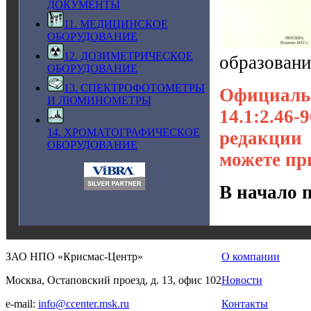
ДОКУМЕНТЫ
11. МЕДИЦИНСКОЕ
ОБОРУДОВАНИЕ
12. ДОЗИМЕТРИЧЕСКОЕ
образовани
ОБОРУДОВАНИЕ
13. СПЕКТРОФОТОМЕТРЫ
Официаль
И ЛЮМИНОМЕТРЫ
14.1:2.46
14. ХРОМАТОГРАФИЧЕСКОЕ
редакции
ОБОРУДОВАНИЕ
можете пр
В начало 
ЗАО НПО «Крисмас-Центр»
О компании
Москва, Остаповский проезд, д. 13, офис 102
Новости
e-mail:
info@ccenter.msk.ru
Контакты