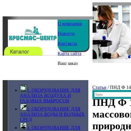
О компании
Новости
Контакты
Карта сайта
Ваш заказ
Статьи
/ ПНД Ф 14
1. ОБОРУДОВАНИЕ ДЛЯ
АНАЛИЗА ВОЗДУХА И
ПНД Ф 1
ГАЗОВЫХ ВЫБРОСОВ
2. ОБОРУДОВАНИЕ ДЛЯ
массово
АНАЛИЗА ВОДЫ И ВОДНЫХ
СРЕД
природн
3. ОБОРУДОВАНИЕ ДЛЯ