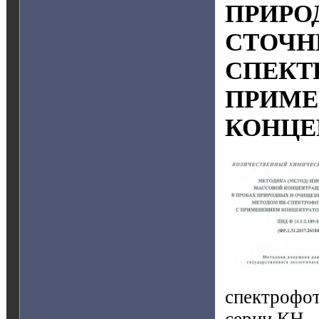
ПРИРО
СТОЧН
СПЕКТ
ПРИМ
КОНЦЕ
спектрофо
серии КН.