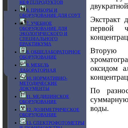
НЕФТЕПРОДУКТОВ
двукратной
6. ПРИБОРЫ И
ОБОРУДОВАНИЕ ДЛЯ СОУТ
Экстракт д
7. УЧЕБНОЕ
первой ч
ОБОРУДОВАНИЕ ДЛЯ
ЭКОЛОГИЧЕСКОГО И
концентрац
СПЕЦИАЛЬНОГО
ПРАКТИКУМА
Вторую
8. ОБЩЕЛАБОРАТОРНОЕ
ОБОРУДОВАНИЕ
хроматогра
9. МЕБЕЛЬ
оксидом а
ЛАБОРАТОРНАЯ
концентрац
10. НОРМАТИВНО-
МЕТОДИЧЕСКИЕ
ДОКУМЕНТЫ
По разнос
11. МЕДИЦИНСКОЕ
суммарную
ОБОРУДОВАНИЕ
воды.
12. ДОЗИМЕТРИЧЕСКОЕ
ОБОРУДОВАНИЕ
13. СПЕКТРОФОТОМЕТРЫ
И ЛЮМИНОМЕТРЫ