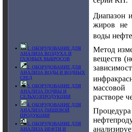
Диапазон и
жиров не 
воды нефте
Метод изме
1. ОБОРУДОВАНИЕ ДЛЯ
АНАЛИЗА ВОЗДУХА И
веществ (н
ГАЗОВЫХ ВЫБРОСОВ
зависимос
2. ОБОРУДОВАНИЕ ДЛЯ
АНАЛИЗА ВОДЫ И ВОДНЫХ
инфракрас
СРЕД
3. ОБОРУДОВАНИЕ ДЛЯ
массовой
АНАЛИЗА ПОЧВЫ И
растворе ч
СЕЛЬХОЗПРОДУКЦИИ
4. ОБОРУДОВАНИЕ ДЛЯ
Процедур
АНАЛИЗА ПИЩЕВОЙ
ПРОДУКЦИИ
нефтепроду
5. ОБОРУДОВАНИЕ ДЛЯ
анализиру
АНАЛИЗА НЕФТИ И