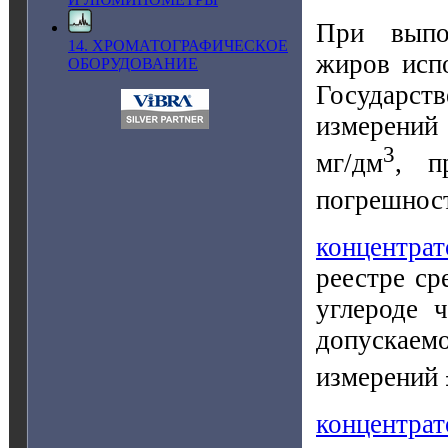
При выпо
14. ХРОМАТОГРАФИЧЕСКОЕ
жиров исп
ОБОРУДОВАНИЕ
Государст
измерений 
3
мг/дм
, п
погрешност
концентра
реестре ср
углероде 
допускае
измерений 
концентра