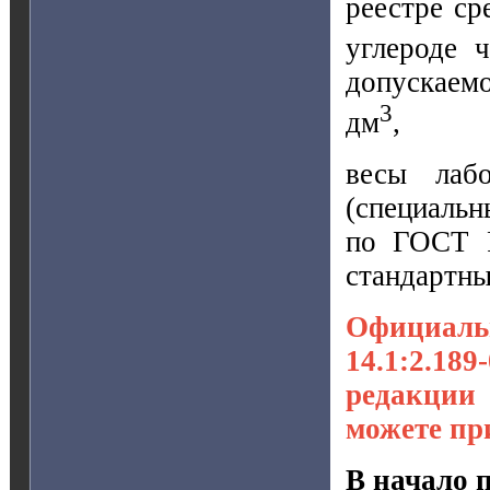
реестре ср
углероде 
допускаемо
3
дм
,
весы лабо
(специальн
по ГОСТ Р
стандартны
Официаль
14.1:2.18
редакции
можете пр
В начало 