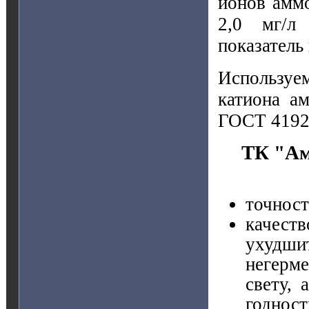
ионов аммо
2,0 мг/л
показатель
Используем
катиона а
ГОСТ 4192
ТК "А
точност
качест
ухудши
негерме
свету, 
годност