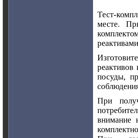
Тест-компл
месте. Пр
комплектом
реактивами
Изготовите
реактивов 
посуды, п
соблюдения
При получ
потребител
внимание 
комплектно