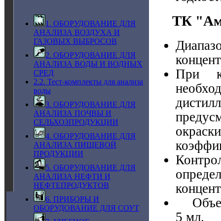
ТК "Ам
1. ОБОРУДОВАНИЕ ДЛЯ
АНАЛИЗА ВОЗДУХА И
ГАЗОВЫХ ВЫБРОСОВ
Диапа
2. ОБОРУДОВАНИЕ ДЛЯ
концент
АНАЛИЗА ВОДЫ И ВОДНЫХ
При к
СРЕД
2.2. Тест-комплекты для анализа
необх
воды
дисти
3. ОБОРУДОВАНИЕ ДЛЯ
АНАЛИЗА ПОЧВЫ И
предус
СЕЛЬХОЗПРОДУКЦИИ
окрас
4. ОБОРУДОВАНИЕ ДЛЯ
коэффиц
АНАЛИЗА ПИЩЕВОЙ
ПРОДУКЦИИ
Контрол
5. ОБОРУДОВАНИЕ ДЛЯ
опред
АНАЛИЗА НЕФТИ И
концентр
НЕФТЕПРОДУКТОВ
6. ПРИБОРЫ И
Объем
ОБОРУДОВАНИЕ ДЛЯ СОУТ
5 мл.