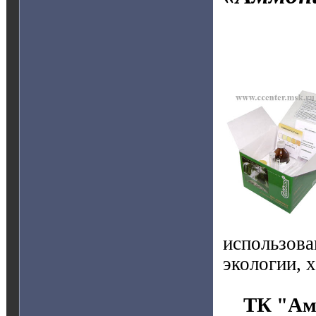
Т
использов
экологии, 
ТК "Ам