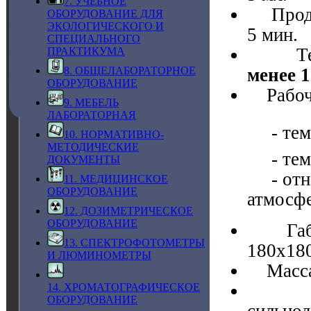
7. УЧЕБНОЕ
Продол
ОБОРУДОВАНИЕ ДЛЯ
ЭКОЛОГИЧЕСКОГО И
5 мин.
СПЕЦИАЛЬНОГО
Тест-
ПРАКТИКУМА
менее 
8. ОБЩЕЛАБОРАТОРНОЕ
ОБОРУДОВАНИЕ
Рабочи
9. МЕБЕЛЬ
ЛАБОРАТОРНАЯ
- темп
10. НОРМАТИВНО-
МЕТОДИЧЕСКИЕ
- темп
ДОКУМЕНТЫ
- отно
11. МЕДИЦИНСКОЕ
ОБОРУДОВАНИЕ
атмосфе
12. ДОЗИМЕТРИЧЕСКОЕ
ОБОРУДОВАНИЕ
Габари
13. СПЕКТРОФОТОМЕТРЫ
180х18
И ЛЮМИНОМЕТРЫ
Масса т
Тест-
14. ХРОМАТОГРАФИЧЕСКОЕ
ОБОРУДОВАНИЕ