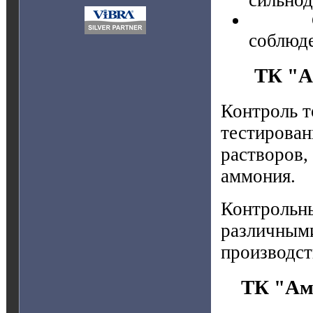
сильно
Срок 
соблюде
ТК "А
Контроль т
тестирован
растворов,
аммония.
Контрольны
различными
производст
ТК "Ам