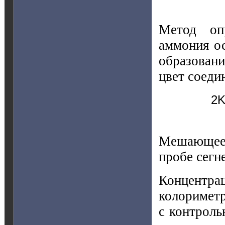
Метод опр
аммония ос
образован
цвет соеди
2
Мешающее 
пробе сегн
Концентра
колориметр
с контроль