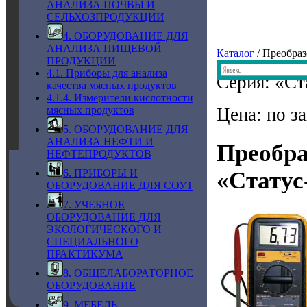
АНАЛИЗА ПОЧВЫ И
СЕЛЬХОЗПРОДУКЦИИ
4. ОБОРУДОВАНИЕ ДЛЯ
АНАЛИЗА ПИЩЕВОЙ
Каталог
/ Преобра
ПРОДУКЦИИ
4.1. Приборы для анализа
Серия: «Ст
качества мясных продуктов
4.1.4. Измерители кислотности
мясных продуктов
Цена: по з
5. ОБОРУДОВАНИЕ ДЛЯ
АНАЛИЗА НЕФТИ И
Преобра
НЕФТЕПРОДУКТОВ
6. ПРИБОРЫ И
«Статус
ОБОРУДОВАНИЕ ДЛЯ СОУТ
7. УЧЕБНОЕ
ОБОРУДОВАНИЕ ДЛЯ
ЭКОЛОГИЧЕСКОГО И
СПЕЦИАЛЬНОГО
ПРАКТИКУМА
8. ОБЩЕЛАБОРАТОРНОЕ
ОБОРУДОВАНИЕ
9. МЕБЕЛЬ