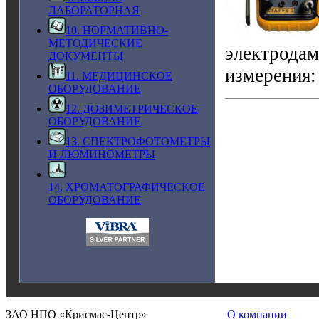
ЛАБОРАТОРНАЯ
10. НОРМАТИВНО-
МЕТОДИЧЕСКИЕ
электрода
ДОКУМЕНТЫ
измерения:
11. МЕДИЦИНСКОЕ
ОБОРУДОВАНИЕ
12. ДОЗИМЕТРИЧЕСКОЕ
ОБОРУДОВАНИЕ
13. СПЕКТРОФОТОМЕТРЫ
И ЛЮМИНОМЕТРЫ
14. ХРОМАТОГРАФИЧЕСКОЕ
ОБОРУДОВАНИЕ
ЗАО НПО «Крисмас-Центр»
О компании