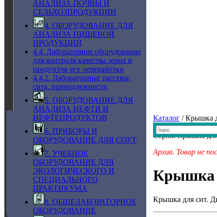
АНАЛИЗА ПОЧВЫ И
СЕЛЬХОЗПРОДУКЦИИ
4. ОБОРУДОВАНИЕ ДЛЯ
АНАЛИЗА ПИЩЕВОЙ
ПРОДУКЦИИ
4.4. Лабораторное оборудование
для контроля качества зерна и
продуктов его переработки
4.4.2. Лабораторные рассевы,
сита, принадлежности
5. ОБОРУДОВАНИЕ ДЛЯ
АНАЛИЗА НЕФТИ И
НЕФТЕПРОДУКТОВ
Каталог
/ Крышка д
6. ПРИБОРЫ И
Серия: Крышка для
ОБОРУДОВАНИЕ ДЛЯ СОУТ
Архив. Товар не по
7. УЧЕБНОЕ
ОБОРУДОВАНИЕ ДЛЯ
ЭКОЛОГИЧЕСКОГО И
Крышка 
СПЕЦИАЛЬНОГО
ПРАКТИКУМА
Крышка для сит. Д
8. ОБЩЕЛАБОРАТОРНОЕ
ОБОРУДОВАНИЕ