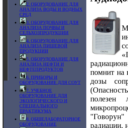
2. ОБОРУДОВАНИЕ ДЛЯ
АНАЛИЗА ВОДЫ И ВОДНЫХ
СРЕД
3. ОБОРУДОВАНИЕ ДЛЯ
М
АНАЛИЗА ПОЧВЫ И
СЕЛЬХОЗПРОДУКЦИИ
и
4. ОБОРУДОВАНИЕ ДЛЯ
с
АНАЛИЗА ПИЩЕВОЙ
ПРОДУКЦИИ
«
5. ОБОРУДОВАНИЕ ДЛЯ
радиацион
АНАЛИЗА НЕФТИ И
НЕФТЕПРОДУКТОВ
помнит на 
6. ПРИБОРЫ И
дозы соп
ОБОРУДОВАНИЕ ДЛЯ СОУТ
(Опасность
7. УЧЕБНОЕ
ОБОРУДОВАНИЕ ДЛЯ
полезен
ЭКОЛОГИЧЕСКОГО И
микропроц
СПЕЦИАЛЬНОГО
ПРАКТИКУМА
"Говорун
8. ОБЩЕЛАБОРАТОРНОЕ
радиации, 
ОБОРУДОВАНИЕ