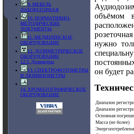
9. МЕБЕЛЬ
Аудиодози
ЛАБОРАТОРНАЯ
объёмом 
10. НОРМАТИВНО-
расположен
МЕТОДИЧЕСКИЕ
ДОКУМЕНТЫ
розеточна
11. МЕДИЦИНСКОЕ
нужно толь
ОБОРУДОВАНИЕ
специальну
12. ДОЗИМЕТРИЧЕСКОЕ
ОБОРУДОВАНИЕ
постоянных
12.3. Дозиметры
он будет р
13. СПЕКТРОФОТОМЕТРЫ
И ЛЮМИНОМЕТРЫ
Техничес
14. ХРОМАТОГРАФИЧЕСКОЕ
ОБОРУДОВАНИЕ
Диапазон регистр
Диапазон регистр
Основная погрешн
Масса (не более)
Энергопотребление