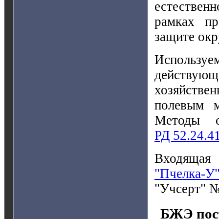
естественн
рамках пр
защите окр
Использ
действу
хозяйствен
полевым м
Методы о
РД 52.24.4
Входящая
"Пчелка-У
"Учсерт" 
БЖЭ пост