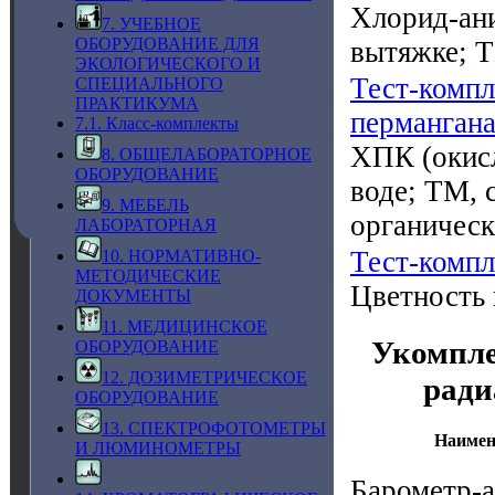
Хлорид-ани
7. УЧЕБНОЕ
ОБОРУДОВАНИЕ ДЛЯ
вытяжке; 
ЭКОЛОГИЧЕСКОГО И
Тест-компл
СПЕЦИАЛЬНОГО
ПРАКТИКУМА
пермангана
7.1. Класс-комплекты
ХПК (окисл
8. ОБЩЕЛАБОРАТОРНОЕ
ОБОРУДОВАНИЕ
воде; ТМ, 
9. МЕБЕЛЬ
органическ
ЛАБОРАТОРНАЯ
Тест-компл
10. НОРМАТИВНО-
МЕТОДИЧЕСКИЕ
Цветность 
ДОКУМЕНТЫ
11. МЕДИЦИНСКОЕ
Укомпле
ОБОРУДОВАНИЕ
12. ДОЗИМЕТРИЧЕСКОЕ
ради
ОБОРУДОВАНИЕ
13. СПЕКТРОФОТОМЕТРЫ
Наимен
И ЛЮМИНОМЕТРЫ
Барометр-