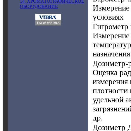
14. ХРОМАТОГРАФИЧЕСКОЕ
Измерение 
ОБОРУДОВАНИЕ
условиях
Гигрометр 
Измерение 
температур
назначения
Дозиметр-
Оценка рад
измерения 
плотности 
удельной а
загрязнени
др.
Дозиметр 