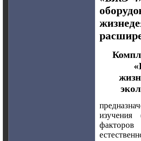
оборудо
жизнеде
расшире
Компл
«
жизн
эко
предназна
изучения 
факторо
естествен