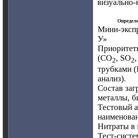
визуально-
Определя
Мини-экспр
У»
Приоритетн
(CO
, SO
2
2
трубками (
анализ).
Состав заг
металлы, б
Тестовый а
наименован
Нитраты в 
Тест-систе