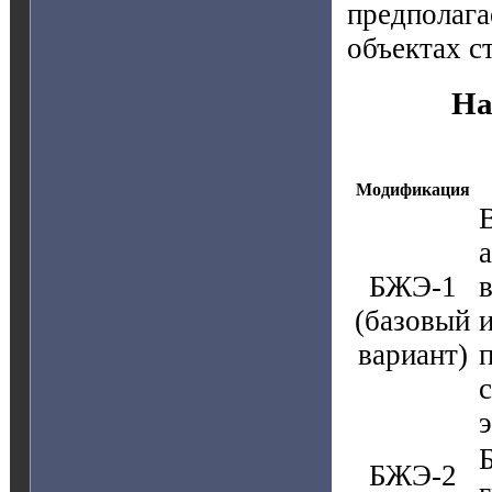
предполага
объектах 
На
Модификация
БЖЭ-1
в
(базовый
вариант)
БЖЭ-2