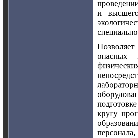
проведении
и высшего
экологиче
специально
Позволяет
опасных 
физическ
непосред
лабораторн
оборудова
подготовк
кругу про
образовани
персонала,