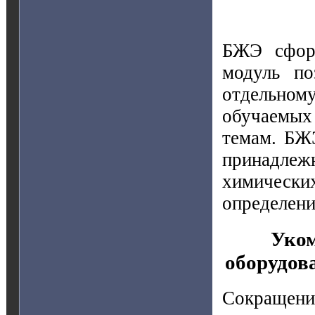
БЖЭ сфор
модуль по
отдельному
обучаемых
темам. БЖЭ
принадле
химическ
определени
Уко
оборудов
Сокращения