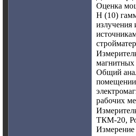
Оценка мощ
Н (10) гам
излучения 
источникам
стройматери
Измеритель
магнитных 
Общий анал
помещении,
электромаг
рабочих мес
Измерител
ТКМ-20, Р
Измерение 