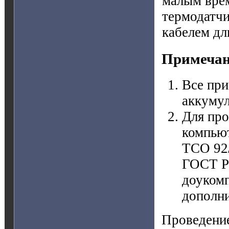
малым вре
термодатчи
кабелем дл
Примечан
Все при
аккумул
Для про
компью
ТСО 92/
ГОСТ Р
доукомп
дополни
Проведение