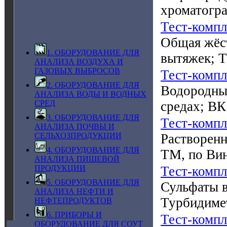
хроматогр
Тест-комп
Общая жёс
1. ОБОРУДОВАНИЕ ДЛЯ
вытяжек; 
АНАЛИЗА ВОЗДУХА И
ГАЗОВЫХ ВЫБРОСОВ
Тест-комп
2. ОБОРУДОВАНИЕ ДЛЯ
Водородный
АНАЛИЗА ВОДЫ И ВОДНЫХ
средах; ВК
СРЕД
3. ОБОРУДОВАНИЕ ДЛЯ
Тест-комп
АНАЛИЗА ПОЧВЫ И
Растворенн
СЕЛЬХОЗПРОДУКЦИИ
4. ОБОРУДОВАНИЕ ДЛЯ
ТМ, по Ви
АНАЛИЗА ПИЩЕВОЙ
Тест-комп
ПРОДУКЦИИ
5. ОБОРУДОВАНИЕ ДЛЯ
Сульфаты в
АНАЛИЗА НЕФТИ И
Турбидиме
НЕФТЕПРОДУКТОВ
6. ПРИБОРЫ И
Тест-комп
ОБОРУДОВАНИЕ ДЛЯ СОУТ