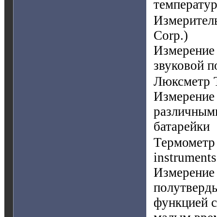
температу
Измеритель
Corp.)
Измерение 
звуковой п
Люксметр 
Измерение 
различными
батарейки
Термометр
instruments
Измерение 
полутверды
функцией с