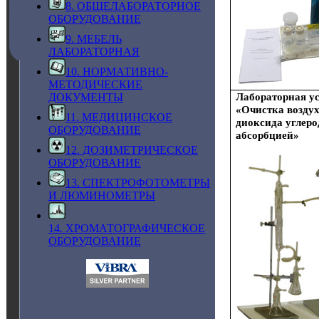
8. ОБЩЕЛАБОРАТОРНОЕ
ОБОРУДОВАНИЕ
9. МЕБЕЛЬ
ЛАБОРАТОРНАЯ
10. НОРМАТИВНО-
МЕТОДИЧЕСКИЕ
ДОКУМЕНТЫ
Лабораторная у
«Очистка воздух
11. МЕДИЦИНСКОЕ
диоксида углеро
ОБОРУДОВАНИЕ
абсорбцией»
12. ДОЗИМЕТРИЧЕСКОЕ
ОБОРУДОВАНИЕ
13. СПЕКТРОФОТОМЕТРЫ
И ЛЮМИНОМЕТРЫ
14. ХРОМАТОГРАФИЧЕСКОЕ
ОБОРУДОВАНИЕ