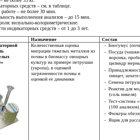
 не более 35 кг.
аторных средств – см. в таблице.
 работе – не более 30 мин.
ность выполнения анализов – до 15 мин.
оля: визуально-колориметрические.
ти индикаторных средств – от 1 до 3 лет.
Назначение
Состав
раторной
Количественная оценка
-
Биогумус (поч
ль
миграции тяжелых металлов из
-
Посуда (чашки
елых
почвы в биомассу овощных
воронка, проби
е»
культур на примере петрушки
цилиндр мерны
(укропа), в оценкой
-
Принадлежност
загрязненности почвы и
пинцет, шпател
оценкой ее динамики
-
Семена петруш
-
Реактив для м
(соль никеля)
-
Тест-система «
(100 анализов)
-
Фильтры обезз
-
Ящик для расс