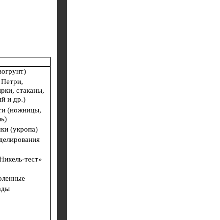
вогрунт)
 Петри,
рки, стаканы,
й и др.)
и (ножницы,
ь)
ки (укропа)
оделирования
Никель-тест»
оленные
ады