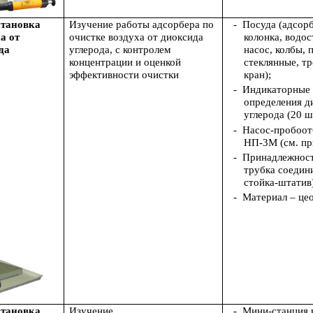
становка
Изучение работы адсорбера по
-
Посуда (адсор
а от
очистке воздуха от диоксида
колонка, водо
да
углерода, с контролем
насос, колбы, 
концентрации и оценкой
стеклянные, т
эффективности очистки
кран);
-
Индикаторные 
определения д
углерода (20 шт
-
Насос-пробоот
НП-3М (см. пр
-
Принадлежност
трубка соедин
стойка-штатив
-
Материал – це
становка
Изучение
-
Мини-станция 