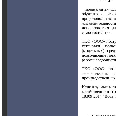
предназначен дл
обучения с отра
природопользова
жизнедеятельност
использоваться д
самостоятельно.
ТКО «ЭОС» постро
установки) позв
(модельных) сре
позволяющие прак
работы водоочистн
ТКО «ЭОС» позво
экологических 
производственных 
Используемые мет
хозяйственно-пит
18309-2014 "Вода