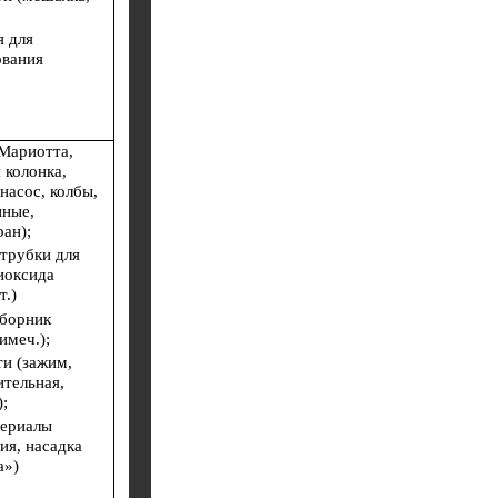
я для
ования
 Мариотта,
 колонка,
насос, колбы,
нные,
ан);
трубки для
иоксида
т.)
борник
имеч.);
и (зажим,
ительная,
;
териалы
ия, насадка
а»)