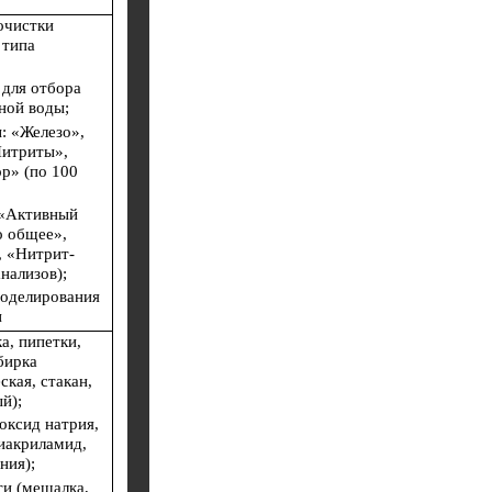
очистки
 типа
 для отбора
ной воды;
: «Железо»,
Нитриты»,
р» (по 100
 «Активный
о общее»,
, «Нитрит-
анализов);
моделирования
и
а, пипетки,
бирка
кая, стакан,
й);
оксид натрия,
лиакриламид,
ния);
и (мешалка,