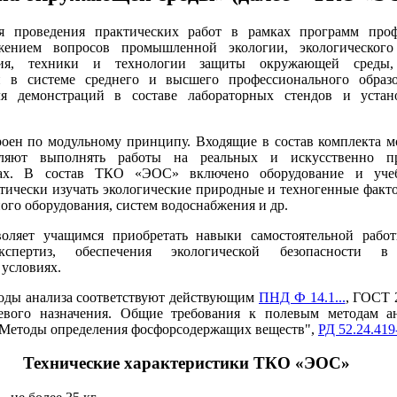
я проведения практических работ в рамках программ проф
жением вопросов промышленной экологии, экологического
ния, техники и технологии защиты окружающей среды, 
и в системе среднего и высшего профессионального образ
ля демонстраций в составе лабораторных стендов и устан
ен по модульному принципу. Входящие в состав комплекта м
оляют выполнять работы на реальных и искусственно п
дах. В состав ТКО «ЭОС» включено оборудование и уче
тически изучать экологические природные и техногенные факт
ого оборудования, систем водоснабжения и др.
ляет учащимся приобретать навыки самостоятельной работ
экспертиз, обеспечения экологической безопасности
условиях.
оды анализа соответствуют действующим
ПНД Ф 14.1...
, ГОСТ 
ьевого назначения. Общие требования к полевым методам а
. Методы определения фосфорсодержащих веществ",
РД 52.24.419
Технические характеристики ТКО «ЭОС»