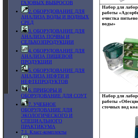
ГАЗОВЫХ ВЫБРОСОВ
Набор для лабо
2. ОБОРУДОВАНИЕ ДЛЯ
работы «Адсорб
АНАЛИЗА ВОДЫ И ВОДНЫХ
очистка питьево
СРЕД
воды»
3. ОБОРУДОВАНИЕ ДЛЯ
АНАЛИЗА ПОЧВЫ И
СЕЛЬХОЗПРОДУКЦИИ
4. ОБОРУДОВАНИЕ ДЛЯ
АНАЛИЗА ПИЩЕВОЙ
ПРОДУКЦИИ
5. ОБОРУДОВАНИЕ ДЛЯ
АНАЛИЗА НЕФТИ И
НЕФТЕПРОДУКТОВ
6. ПРИБОРЫ И
ОБОРУДОВАНИЕ ДЛЯ СОУТ
Набор для лабо
работы «Обесцв
7. УЧЕБНОЕ
сточных вод ко
ОБОРУДОВАНИЕ ДЛЯ
ЭКОЛОГИЧЕСКОГО И
СПЕЦИАЛЬНОГО
ПРАКТИКУМА
7.1. Класс-комплекты