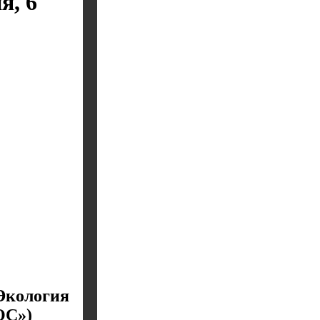
я, 6
Экология
ОС»)