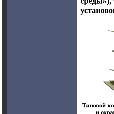
среды»),
установо
Типовой ко
и охр