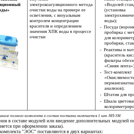
ляционный
электрокоагуляционного метода
«Водолей стан
воды»
очистки воды на примере ее
(установка
осветления, с визуальным
электрохимиче
контролем концентрации
воды);
красителя и определением
-
Посуда (воронк
значения ХПК воды в процессе
пробирка с ме
очистки
для колоримет
пробирки, стак
-
Реактивы и ма
(краситель ки
фильтры обезз
«Синяя лента»)
-
Тест-комплект
«Окисляемост
перманганатна
анализов);
-
Штатив для пр
-
Шкала цветова
колориметрир
 заказе полного комплекта в состав поставки включается 1 шт. НП-3М.
ия в составе модулей или введение дополнительных модулей п
няется при оформлении заказа).
омплекта "ЭОС" поставляются в двух вариантах: