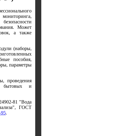
ессионального
 мониторинга,
безопасности
ования. Может
овок, а также
одули (наборы,
риготовленных
бные пособия,
оры, параметры
ы, проведения
 в бытовых и
24902-81 "Вода
нализа", ГОСТ
-95
.