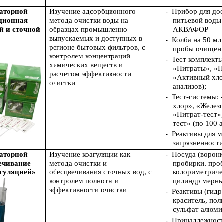
раторной
Изучение адсорбционного
-
Прибор для до
ционная
метода очистки воды на
питьевой воды
й и сточной
образцах промышленно
АКВАФОР
выпускаемых и доступных в
-
Колба на 50 мл
регионе бытовых фильтров, с
пробы очищен
контролем концентраций
-
Тест комплекты
химических веществ и
«Нитраты», «
расчетом эффективности
«Активный хло
очистки
анализов);
-
Тест-системы:
хлор», «Желез
«Нитрат-тест»
тест» (по 100 
-
Реактивы для 
загрязненност
раторной
Изучение коагуляции как
-
Посуда (воронк
ечивание
метода очистки и
пробирки, про
агуляцией»
обесцвечивания сточных вод, с
колориметричес
контролем полноты и
цилиндр мерны
эффективности очистки
-
Реактивы (гидр
краситель, по
сульфат алюми
-
Принадлежност