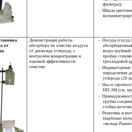
фильтры);
-
Шкала цветова
колориметрир
становка
Демонстрация работы
-
Посуда (сосуд
а от
абсорбера по очистке воздуха
абсорбционная
да
от диоксида углерода, с
водоструйный 
контролем концентрации и
пробки стекля
оценкой эффективности
трехходовой кр
очистки
-
Индикаторные 
определения д
углерода (20 ш
-
Насос-пробоот
НП-3М (см. пр
-
Принадлежност
трубка соедин
стойка-штатив)
-
Реактивы и ма
(карбонат натр
«кольца Рашиг