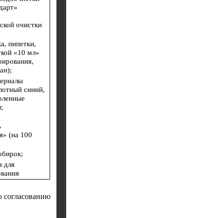
дарт»
ской очистки
а, пипетки,
ткой «10 мл»
рирования,
ан);
териалы
слотный синий,
оленные
;
ь
я» (на 100
обирок;
я для
ования
о согласованию