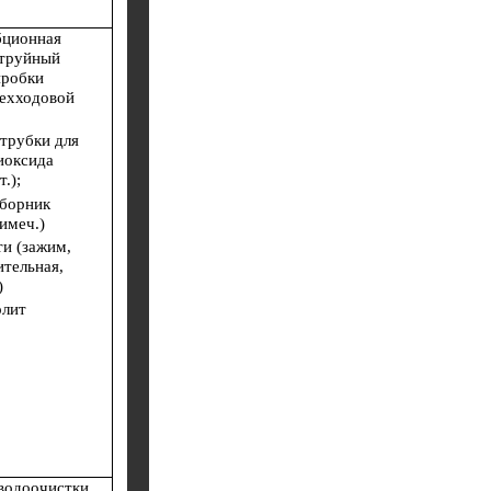
бционная
струйный
пробки
рехходовой
трубки для
иоксида
.);
борник
имеч.)
и (зажим,
ительная,
)
олит
водоочистки