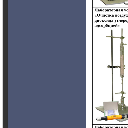
Лабораторная у
«Очистка воздух
диоксида углеро
адсорбцией»
Лабораторная у