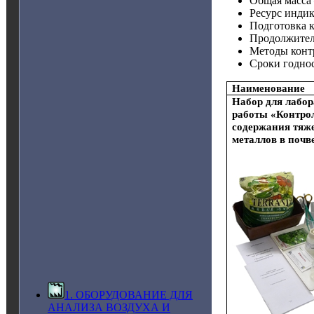
Общая масса –
Ресурс индик
Подготовка к
Продолжитель
Методы контр
Сроки годнос
Наименование
Набор для лабо
работы «Контро
содержания тяж
металлов в почв
1. ОБОРУДОВАНИЕ ДЛЯ
АНАЛИЗА ВОЗДУХА И