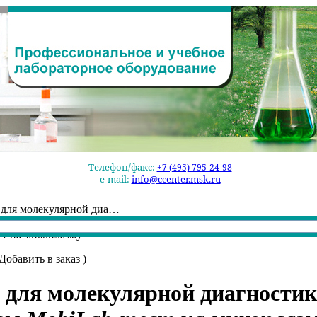
Телефон/факс:
+7 (495) 795-24-98
e-mail:
info@ccenter.msk.ru
 для молекулярной диа…
ст на микоплазму
Добавить в заказ
)
 для молекулярной диагности