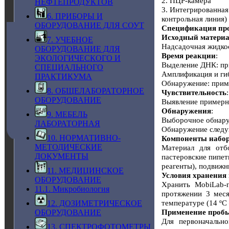
2. ПЦР-камера
НЕФТЕПРОДУКТОВ
3. Интегрированная 
6. ПРИБОРЫ И
контрольная линия)
ОБОРУДОВАНИЕ ДЛЯ СОУТ
Спецификация пр
Исходный матери
7. УЧЕБНОЕ
Надсадочная жидко
ОБОРУДОВАНИЕ ДЛЯ
Время реакции
:
ЭКОЛОГИЧЕСКОГО И
Выделение ДНК: пр
СПЕЦИАЛЬНОГО
Амплификация и ги
ПРАКТИКУМА
Обнаружение: прим
8. ОБЩЕЛАБОРАТОРНОЕ
Чувствительность
:
ОБОРУДОВАНИЕ
Выявление примерн
Обнаружения
:
9. МЕБЕЛЬ
Выборочное обнару
ЛАБОРАТОРНАЯ
Обнаружение следу
10. НОРМАТИВНО-
Компоненты набо
МЕТОДИЧЕСКИЕ
Материал для отб
ДОКУМЕНТЫ
пастеровские пипет
реагенты), подвиж
11. МЕДИЦИНСКОЕ
Условия хранения 
ОБОРУДОВАНИЕ
Хранить MobiLab-
11.1. Микробиология
протяжении 3 меся
температуре (14 ºC 
12. ДОЗИМЕТРИЧЕСКОЕ
Применение проб
ОБОРУДОВАНИЕ
Для первоначальн
13. СПЕКТРОФОТОМЕТРЫ