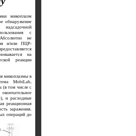
му
ики микоплазм
ое обнаружение
 надсадочной
ользования с
 Абсолютно не
ния и/или ПЦР-
редоставляется
новывается на
еской реакции
ия микоплазмы в
тема MobiLab,
 (в том числе с
 окончательное
), и расходные
ая реакционная
сть заражения.
ных операций до