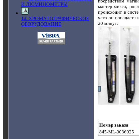
посредством магни
И ЛЮМИНОМЕТРЫ
мастер-микса, пос
происходит в сист
чего он попадает н
14. ХРОМАТОГРАФИЧЕСКОЕ
20 минут.
ОБОРУДОВАНИЕ
Номер заказа
845-ML-0036025