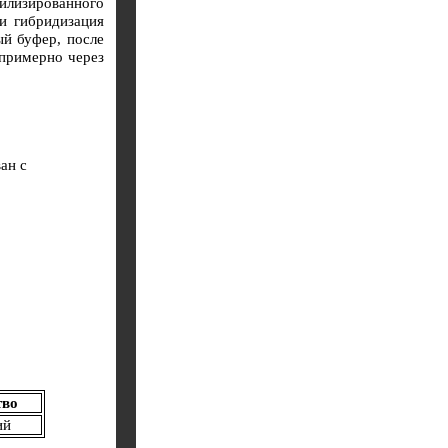
илизированного
и гибридизация
й буфер, после
 примерно через
ан с
тво
ий