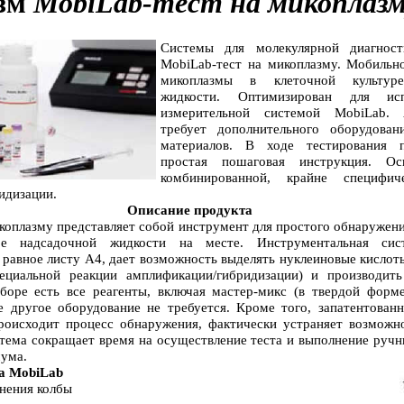
зм
MobiLab-тест на микоплаз
Системы для молекулярной диагност
MobiLab-тест на микоплазму.
Мобильн
микоплазмы в клеточной культуре
жидкости. Оптимизирован для исп
измерительной системой MobiLab.
требует дополнительного оборудова
материалов. В ходе тестирования п
простая пошаговая инструкция. Ос
комбинированной, крайне специфич
идизации.
Описание продукта
коплазму представляет собой инструмент для простого обнаружен
ре надсадочной жидкости на месте. Инструментальная сис
равное листу A4, дает возможность выделять нуклеиновые кислоты
ециальной реакции амплификации/гибридизации) и производить
боре есть все реагенты, включая мастер-микс (в твердой форме
е другое оборудование не требуется. Кроме того, запатентованн
происходит процесс обнаружения, фактически устраняет возможно
стема сокращает время на осуществление теста и выполнение руч
ума.
а MobiLab
нения колбы