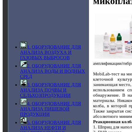
микопла
1. ОБОРУДОВАНИЕ ДЛЯ
АНАЛИЗА ВОЗДУХА И
ГАЗОВЫХ ВЫБРОСОВ
амплификации/гибр
2. ОБОРУДОВАНИЕ ДЛЯ
АНАЛИЗА ВОДЫ И ВОДНЫХ
MobiLab-тест на ми
СРЕД
клеточной культу
занимающая место, 
3. ОБОРУДОВАНИЕ ДЛЯ
использованием сп
АНАЛИЗА ПОЧВЫ И
обнаружение. В на
СЕЛЬХОЗПРОДУКЦИИ
материалы. Никако
4. ОБОРУДОВАНИЕ ДЛЯ
колба, в которой 
АНАЛИЗА ПИЩЕВОЙ
Также закрытая си
ПРОДУКЦИИ
абсолютного миним
Реакционная колб
5. ОБОРУДОВАНИЕ ДЛЯ
1. Шприц для напол
АНАЛИЗА НЕФТИ И