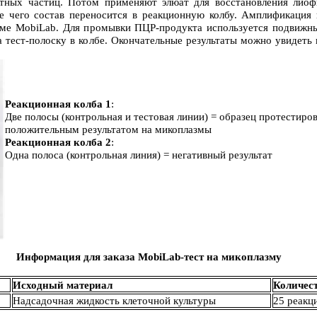
тных частиц. Потом применяют элюат для восстановления лиоф
ле чего состав переносится в реакционную колбу. Амплификация 
еме MobiLab. Для промывки ПЦР-продукта используется подвижны
а тест-полоску в колбе. Окончательные результаты можно увидеть
Реакционная колба 1
:
Две полосы (контрольная и тестовая линии) = образец протестиров
положительным результатом на микоплазмы
Реакционная колба 2
:
Одна полоса (контрольная линия) = негативный результат
Информация для заказа MobiLab-тест на микоплазму
Исходный материал
Количес
Надсадочная жидкость клеточной культуры
25 реакц