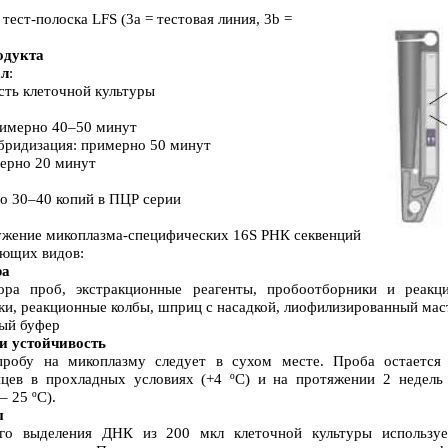
тест-полоска LFS (3a = тестовая линия, 3b =
одукта
ал
:
сть клеточной культуры
имерно 40–50 минут
бридизация: примерно 50 минут
ерно 20 минут
о 30–40 копий в ПЦР серии
жение микоплазма-специфических 16S РНК секвенций
ющих видов:
ра
ора проб, экстракционные реагенты, пробоотборники и реакц
ки, реакционные колбы, шприц с насадкой, лиофилизированный мас
ный буфер
и устойчивость
пробу на микоплазму следует в сухом месте. Проба остается
цев в прохладных условиях (+4 ºC) и на протяжении 2 недель
– 25 ºC).
ы
ого выделения ДНК из 200 мкл клеточной культуры используе