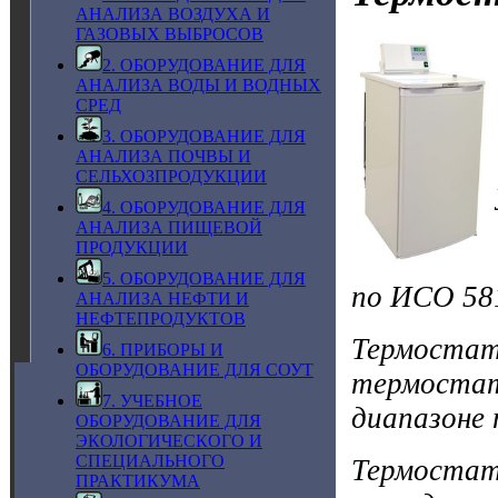
АНАЛИЗА ВОЗДУХА И
ГАЗОВЫХ ВЫБРОСОВ
2. ОБОРУДОВАНИЕ ДЛЯ
АНАЛИЗА ВОДЫ И ВОДНЫХ
СРЕД
3. ОБОРУДОВАНИЕ ДЛЯ
АНАЛИЗА ПОЧВЫ И
СЕЛЬХОЗПРОДУКЦИИ
4. ОБОРУДОВАНИЕ ДЛЯ
АНАЛИЗА ПИЩЕВОЙ
ПРОДУКЦИИ
5. ОБОРУДОВАНИЕ ДЛЯ
по ИСО 58
АНАЛИЗА НЕФТИ И
НЕФТЕПРОДУКТОВ
Термост
6. ПРИБОРЫ И
ОБОРУДОВАНИЕ ДЛЯ СОУТ
термоста
7. УЧЕБНОЕ
диапазоне
ОБОРУДОВАНИЕ ДЛЯ
ЭКОЛОГИЧЕСКОГО И
СПЕЦИАЛЬНОГО
Термоста
ПРАКТИКУМА