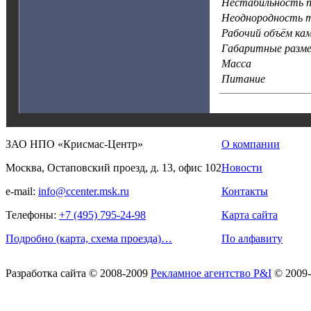
Нестабильность под
Неоднородность т
Рабочий объём ка
Габаритные разм
Масса
Питание
ЗАО НПО «Крисмас-Центр»
О компании
Москва, Остаповский проезд, д. 13, офис 102
Новости
e-mail:
info@ccenter.msk.ru
Контакты
Телефоны:
+7 (495) 795-24-98
Карта сайта
Подробно (карта, схема проезда)…
По алфавиту
Разработка сайта
© 2008-2009
Рекламное агентство P&I
© 2009