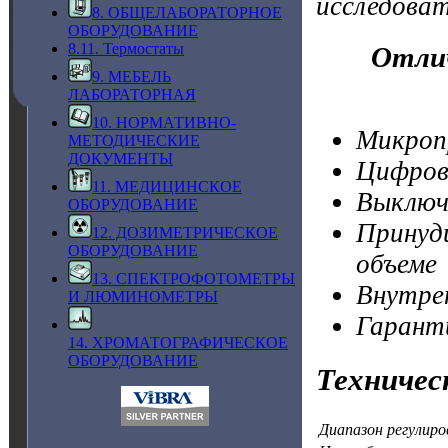
исследова
8. ОБЩЕЛАБОРАТОРНОЕ
ОБОРУДОВАНИЕ
8.11. Термостаты
Отли
9. МЕБЕЛЬ
ЛАБОРАТОРНАЯ
10. НОРМАТИВНО-
Микроп
МЕТОДИЧЕСКИЕ
ДОКУМЕНТЫ
Цифров
11. МЕДИЦИНСКОЕ
Выключ
ОБОРУДОВАНИЕ
Принуди
12. ДОЗИМЕТРИЧЕСКОЕ
ОБОРУДОВАНИЕ
объеме
13. СПЕКТРОФОТОМЕТРЫ
Внутре
И ЛЮМИНОМЕТРЫ
Гарант
14. ХРОМАТОГРАФИЧЕСКОЕ
ОБОРУДОВАНИЕ
Техничес
Диапазон регулир