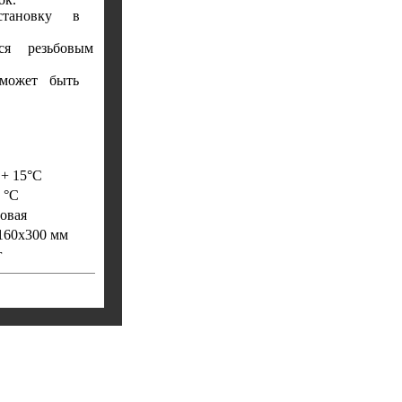
ь установку в
ся резьбовым
2 может быть
. + 15°С
 °С
овая
160x300 мм
г