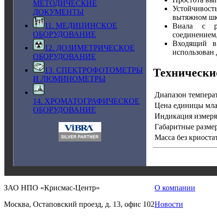
МЕТОДИЧЕСКИЕ
Устойчивос
ДОКУМЕНТЫ
вытяжном шк
11. МЕДИЦИНСКОЕ
Виала с ра
ОБОРУДОВАНИЕ
соединением
Входящий в
12. ДОЗИМЕТРИЧЕСКОЕ
использован 
ОБОРУДОВАНИЕ
13. СПЕКТРОФОТОМЕТРЫ
Технически
И ЛЮМИНОМЕТРЫ
Диапазон темпера
14. ХРОМАТОГРАФИЧЕСКОЕ
Цена единицы младшег
ОБОРУДОВАНИЕ
Индикация измер
Габаритные размер
Масса без криоста
ЗАО НПО «Крисмас-Центр»
О компании
Москва, Остаповский проезд, д. 13, офис 102
Новости