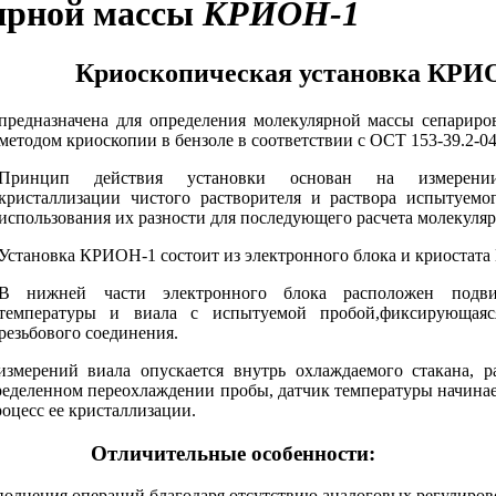
ярной массы
КРИОН-1
Криоскопическая установка КРИ
предназначена для определения молекулярной массы сепарир
методом криоскопии в бензоле в соответствии с ОСТ 153-39.2-04
Принцип действия установки основан на измерении
кристаллизации чистого растворителя и раствора испытуемо
использования их разности для последующего расчета молекуля
Установка КРИОН-1 состоит из электронного блока и криостат
В нижней части электронного блока расположен подв
температуры и виала с испытуемой пробой,фиксирующая
резьбового соединения.
змерений виала опускается внутрь охлаждаемого стакана, р
ределенном переохлаждении пробы, датчик температуры начинае
оцесс ее кристаллизации.
Отличительные особенности:
олнения операций благодаря отсутствию аналоговых регулиров