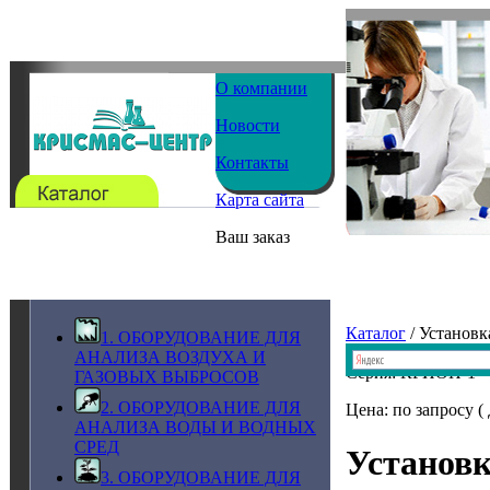
О компании
Новости
Контакты
Карта сайта
Ваш заказ
Каталог
/ Установ
1. ОБОРУДОВАНИЕ ДЛЯ
АНАЛИЗА ВОЗДУХА И
Серия: КРИОН-1
ГАЗОВЫХ ВЫБРОСОВ
2. ОБОРУДОВАНИЕ ДЛЯ
Цена: по запросу (
АНАЛИЗА ВОДЫ И ВОДНЫХ
СРЕД
Установк
3. ОБОРУДОВАНИЕ ДЛЯ