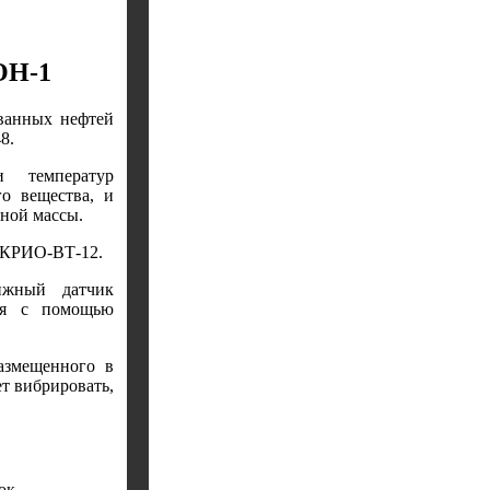
ОН-1
ованных нефтей
8.
 температур
го вещества, и
рной массы.
а КРИО-ВТ-12.
ижный датчик
ся с помощью
азмещенного в
т вибрировать,
ок.