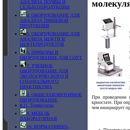
молекул
АНАЛИЗА ПОЧВЫ И
СЕЛЬХОЗПРОДУКЦИИ
4. ОБОРУДОВАНИЕ ДЛЯ
АНАЛИЗА ПИЩЕВОЙ
ПРОДУКЦИИ
5. ОБОРУДОВАНИЕ ДЛЯ
АНАЛИЗА НЕФТИ И
НЕФТЕПРОДУКТОВ
6. ПРИБОРЫ И
ОБОРУДОВАНИЕ ДЛЯ СОУТ
7. УЧЕБНОЕ
ОБОРУДОВАНИЕ ДЛЯ
ЭКОЛОГИЧЕСКОГО И
СПЕЦИАЛЬНОГО
ПРАКТИКУМА
8. ОБЩЕЛАБОРАТОРНОЕ
При проведении и
ОБОРУДОВАНИЕ
криостате. При оп
8.11. Термостаты
чем инициирует пр
9. МЕБЕЛЬ
ЛАБОРАТОРНАЯ
10. НОРМАТИВНО-
Простота вып