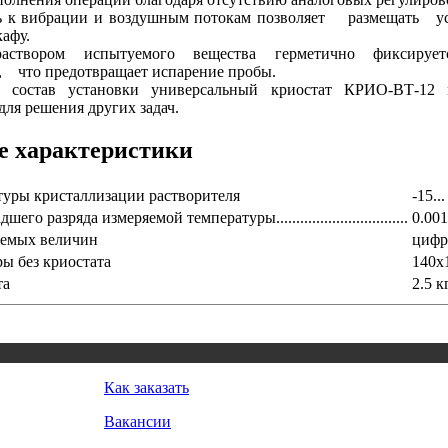
ть к вибрации и воздушным потокам позволяет размещат
афу.
створом испытуемого вещества герметично фиксирует
, что предотвращает испарение пробы.
 состав установки универсальный криостат КРИО-ВТ-1
для решения других задач.
е характеристики
туры кристаллизации растворителя
-15..
о разряда измеряемой температуры.................................
0.001
яемых величин
цифр
ы без криостата
140x
та
2.5 к
Как заказать
Вакансии