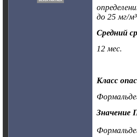
определен
до 25 мг/м
Средний с
12 мес.
Класс опа
Формальде
Значение 
Формальдег