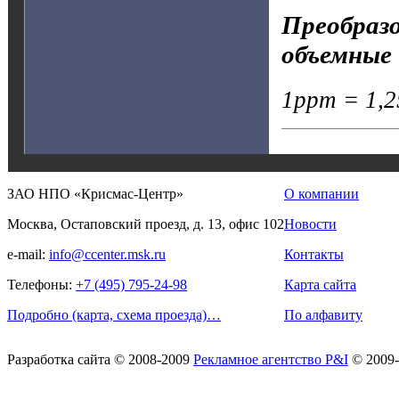
Преобразо
объемные 
1ppm = 1,25
ЗАО НПО «Крисмас-Центр»
О компании
Москва, Остаповский проезд, д. 13, офис 102
Новости
e-mail:
info@ccenter.msk.ru
Контакты
Телефоны:
+7 (495) 795-24-98
Карта сайта
Подробно (карта, схема проезда)…
По алфавиту
Разработка сайта
© 2008-2009
Рекламное агентство P&I
© 2009