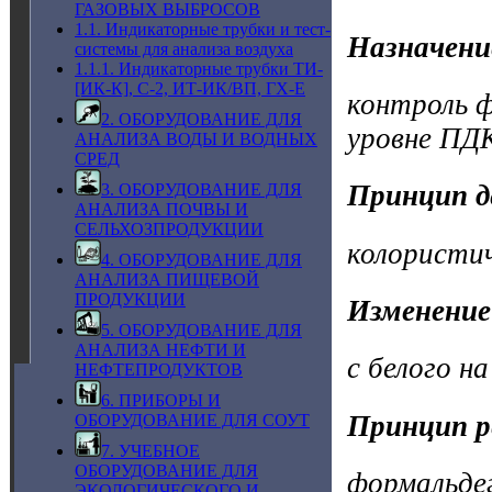
ГАЗОВЫХ ВЫБРОСОВ
1.1. Индикаторные трубки и тест-
Назначени
системы для анализа воздуха
1.1.1. Индикаторные трубки ТИ-
[ИК-К], С-2, ИТ-ИК/ВП, ГХ-Е
контроль ф
2. ОБОРУДОВАНИЕ ДЛЯ
уровне ПД
АНАЛИЗА ВОДЫ И ВОДНЫХ
СРЕД
Принцип д
3. ОБОРУДОВАНИЕ ДЛЯ
АНАЛИЗА ПОЧВЫ И
СЕЛЬХОЗПРОДУКЦИИ
колористи
4. ОБОРУДОВАНИЕ ДЛЯ
АНАЛИЗА ПИЩЕВОЙ
ПРОДУКЦИИ
Изменение
5. ОБОРУДОВАНИЕ ДЛЯ
АНАЛИЗА НЕФТИ И
с белого н
НЕФТЕПРОДУКТОВ
6. ПРИБОРЫ И
Принцип р
ОБОРУДОВАНИЕ ДЛЯ СОУТ
7. УЧЕБНОЕ
ОБОРУДОВАНИЕ ДЛЯ
формальде
ЭКОЛОГИЧЕСКОГО И