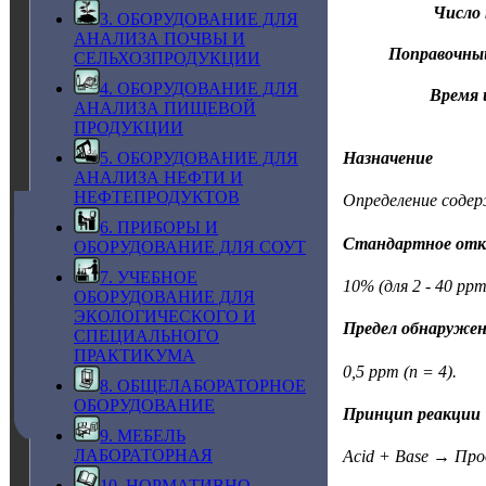
Число 
3. ОБОРУДОВАНИЕ ДЛЯ
АНАЛИЗА ПОЧВЫ И
Поправочны
СЕЛЬХОЗПРОДУКЦИИ
4. ОБОРУДОВАНИЕ ДЛЯ
Время 
АНАЛИЗА ПИЩЕВОЙ
ПРОДУКЦИИ
5. ОБОРУДОВАНИЕ ДЛЯ
Назначение
АНАЛИЗА НЕФТИ И
НЕФТЕПРОДУКТОВ
Определение содер
6. ПРИБОРЫ И
Стандартное отк
ОБОРУДОВАНИЕ ДЛЯ СОУТ
7. УЧЕБНОЕ
10% (для 2 - 40 ppm
ОБОРУДОВАНИЕ ДЛЯ
ЭКОЛОГИЧЕСКОГО И
Предел обнаруже
СПЕЦИАЛЬНОГО
ПРАКТИКУМА
0,5 ppm (n = 4).
8. ОБЩЕЛАБОРАТОРНОЕ
ОБОРУДОВАНИЕ
Принцип реакции
9. МЕБЕЛЬ
ЛАБОРАТОРНАЯ
Acid + Base 
10. НОРМАТИВНО-