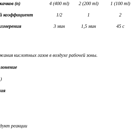
качков (n)
4 (400 ml)
2 (200 ml)
1 (100 ml)
й коэффициент
1/2
1
2
измерения
3 мин
1,5 мин
45 c
жания кислотных газов в воздухе рабочей зоны.
лонение
)
ния
→ Продукт реакции