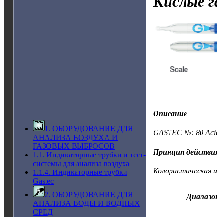
Кислые г
Описание
1. ОБОРУДОВАНИЕ ДЛЯ
GASTEC №: 80 Acid
АНАЛИЗА ВОЗДУХА И
ГАЗОВЫХ ВЫБРОСОВ
Принцип действи
1.1. Индикаторные трубки и тест-
системы для анализа воздуха
Колористическая 
1.1.4. Индикаторные трубки
Gastec
2. ОБОРУДОВАНИЕ ДЛЯ
Диапазо
АНАЛИЗА ВОДЫ И ВОДНЫХ
СРЕД