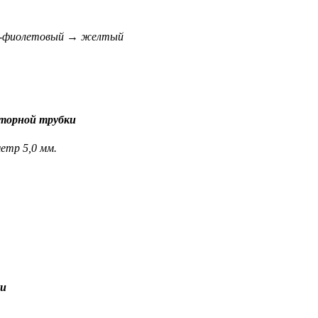
то-фиолетовый → желтый
торной трубки
етр 5,0 мм.
а
ки