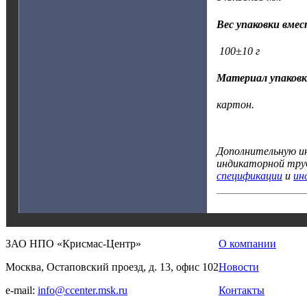
Вес упаковки вмес
100±10 г
Материал упаков
картон.
Дополнительную ин
индикаторной тру
спецификации
и
ин
ЗАО НПО «Крисмас-Центр»
О компании
Москва, Остаповский проезд, д. 13, офис 102
Новости
e-mail:
info@ccenter.msk.ru
Контакты