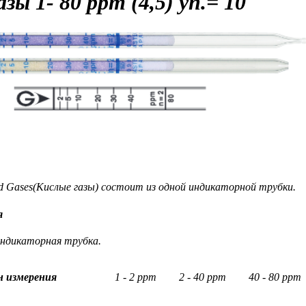
азы
1- 80 ppm (4,5) уп.= 10
 Gases(Кислые газы) состоит из одной индикаторной трубки.
я
индикаторная трубка.
н измерения
1 - 2 ppm
2 - 40 ppm
40 - 80 ppm