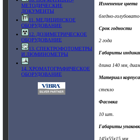
Изменение цвета
МЕТОДИЧЕСКИЕ
ДОКУМЕНТЫ
бледно-голубова
11. МЕДИЦИНСКОЕ
ОБОРУДОВАНИЕ
Срок годности
12. ДОЗИМЕТРИЧЕСКОЕ
ОБОРУДОВАНИЕ
2 года
13. СПЕКТРОФОТОМЕТРЫ
Габариты индика
И ЛЮМИНОМЕТРЫ
длина 140 мм, диам
14. ХРОМАТОГРАФИЧЕСКОЕ
ОБОРУДОВАНИЕ
Материал корпус
стекло
Фасовка
10 шт.
Габариты упаков
145х55х15 мм