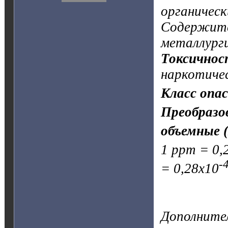
органическ
Содержитс
металлурги
Токсичнос
наркотичес
Класс опас
Преобразо
объемные 
1 ppm = 0,
-
= 0,28х10
Дополните