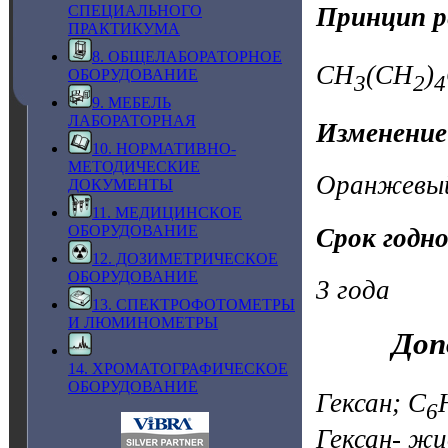
Принцип р
СПЕЦИАЛЬНОГО
ПРАКТИКУМА
8. ОБЩЕЛАБОРАТОРНОЕ
CH
(CH
)
ОБОРУДОВАНИЕ
3
2
4
9. МЕБЕЛЬ
ЛАБОРАТОРНАЯ
Изменение
10. НОРМАТИВНО-
МЕТОДИЧЕСКИЕ
Оранжевый
ДОКУМЕНТЫ
11. МЕДИЦИНСКОЕ
ОБОРУДОВАНИЕ
Срок годн
12. ДОЗИМЕТРИЧЕСКОЕ
ОБОРУДОВАНИЕ
3 года
13. СПЕКТРОФОТОМЕТРЫ
И ЛЮМИНОМЕТРЫ
Доп
14. ХРОМАТОГРАФИЧЕСКОЕ
ОБОРУДОВАНИЕ
Гексан; C
6
Гексан- жи