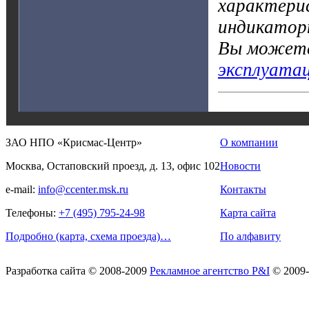
характерис
индикатор
Вы можете
эксплуата
ЗАО НПО «Крисмас-Центр»
О компании
Москва, Остаповский проезд, д. 13, офис 102
Новости
e-mail:
info@ccenter.msk.ru
Контакты
Телефоны:
+7 (495) 795-24-98
Карта сайта
Подробно (карта, схема проезда)…
По алфавиту
Разработка сайта
© 2008-2009
Рекламное агентство P&I
© 2009