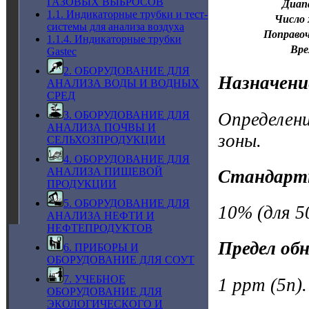
ГАЗОВЫХ ВЫБРОСОВ
Диап
1.1. Индикаторные трубки и тест-
Число 
системы для анализа воздуха
Поправо
1.1.4. Индикаторные трубки
Вре
Gastec
2. ОБОРУДОВАНИЕ ДЛЯ
Назначени
АНАЛИЗА ВОДЫ И ВОДНЫХ
СРЕД
Определени
3. ОБОРУДОВАНИЕ ДЛЯ
АНАЛИЗА ПОЧВЫ И
зоны.
СЕЛЬХОЗПРОДУКЦИИ
4. ОБОРУДОВАНИЕ ДЛЯ
АНАЛИЗА ПИЩЕВОЙ
Стандарт
ПРОДУКЦИИ
5. ОБОРУДОВАНИЕ ДЛЯ
10% (для 5
АНАЛИЗА НЕФТИ И
НЕФТЕПРОДУКТОВ
Предел об
6. ПРИБОРЫ И
ОБОРУДОВАНИЕ ДЛЯ СОУТ
7. УЧЕБНОЕ
1 ppm (5n).
ОБОРУДОВАНИЕ ДЛЯ
ЭКОЛОГИЧЕСКОГО И