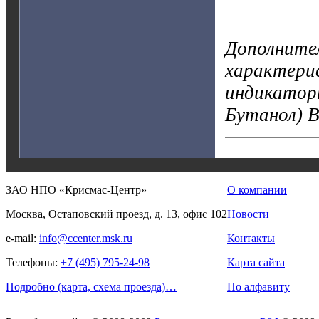
Дополните
характерис
индикатор
Бутанол) 
ЗАО НПО «Крисмас-Центр»
О компании
Москва, Остаповский проезд, д. 13, офис 102
Новости
e-mail:
info@ccenter.msk.ru
Контакты
Телефоны:
+7 (495) 795-24-98
Карта сайта
Подробно (карта, схема проезда)…
По алфавиту