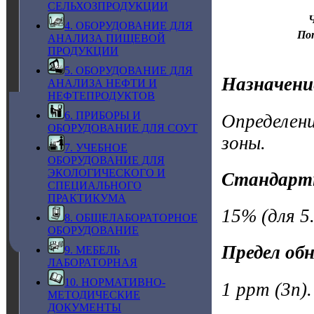
СЕЛЬХОЗПРОДУКЦИИ
Ч
4. ОБОРУДОВАНИЕ ДЛЯ
По
АНАЛИЗА ПИЩЕВОЙ
ПРОДУКЦИИ
5. ОБОРУДОВАНИЕ ДЛЯ
Назначени
АНАЛИЗА НЕФТИ И
НЕФТЕПРОДУКТОВ
6. ПРИБОРЫ И
Определени
ОБОРУДОВАНИЕ ДЛЯ СОУТ
зоны.
7. УЧЕБНОЕ
ОБОРУДОВАНИЕ ДЛЯ
ЭКОЛОГИЧЕСКОГО И
Стандарт
СПЕЦИАЛЬНОГО
ПРАКТИКУМА
15% (для 5.
8. ОБЩЕЛАБОРАТОРНОЕ
ОБОРУДОВАНИЕ
Предел об
9. МЕБЕЛЬ
ЛАБОРАТОРНАЯ
10. НОРМАТИВНО-
1 ppm (3n).
МЕТОДИЧЕСКИЕ
ДОКУМЕНТЫ