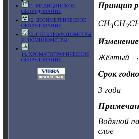
Принцип р
11. МЕДИЦИНСКОЕ
ОБОРУДОВАНИЕ
12. ДОЗИМЕТРИЧЕСКОЕ
CH
CH
C
3
2
ОБОРУДОВАНИЕ
13. СПЕКТРОФОТОМЕТРЫ
Изменение
И ЛЮМИНОМЕТРЫ
14. ХРОМАТОГРАФИЧЕСКОЕ
Жёлтый → 
ОБОРУДОВАНИЕ
Срок годн
3 года
Примечан
Водяной па
слое