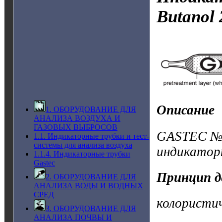
Butanol
Описание
1. ОБОРУДОВАНИЕ ДЛЯ
АНАЛИЗА ВОЗДУХА И
ГАЗОВЫХ ВЫБРОСОВ
GASTEC №11
1.1. Индикаторные трубки и тест-
системы для анализа воздуха
индикатор
1.1.4. Индикаторные трубки
Gastec
Принцип д
2. ОБОРУДОВАНИЕ ДЛЯ
АНАЛИЗА ВОДЫ И ВОДНЫХ
СРЕД
колористи
3. ОБОРУДОВАНИЕ ДЛЯ
АНАЛИЗА ПОЧВЫ И