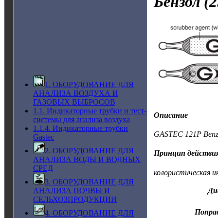
Бензол
(2
1. ОБОРУДОВАНИЕ ДЛЯ
АНАЛИЗА ВОЗДУХА И
ГАЗОВЫХ ВЫБРОСОВ
1.1. Индикаторные трубки и тест-
Описание
системы для анализа воздуха
1.1.4. Индикаторные трубки
GASTEC 121P Benze
Gastec
2. ОБОРУДОВАНИЕ ДЛЯ
Принцип действи
АНАЛИЗА ВОДЫ И ВОДНЫХ
СРЕД
колористическая и
3. ОБОРУДОВАНИЕ ДЛЯ
Ди
АНАЛИЗА ПОЧВЫ И
СЕЛЬХОЗПРОДУКЦИИ
Попра
4. ОБОРУДОВАНИЕ ДЛЯ