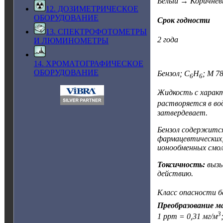
Белый → Коричнев
12. ДОЗИМЕТРИЧЕСКОЕ
ОБОРУДОВАНИЕ
Срок годности
13. СПЕКТРОФОТОМЕТРЫ
2 года
И ЛЮМИНОМЕТРЫ
14. ХРОМАТОГРАФИЧЕСКОЕ
ОБОРУДОВАНИЕ
Бензол; C
H
; М 78
6
6
Жидкость с характ
растворяется в вод
затвердевает.
Бензол содержится
фармацевтических,
ионообменных смол,
Токсичность:
вызы
действию.
Класс опасности бе
Преобразование м
3
1 ppm = 0,31 мг/м