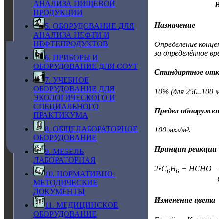
АНАЛИЗА ПИЩЕВОЙ
В
ПРОДУКЦИИ
Назначение
5. ОБОРУДОВАНИЕ ДЛЯ
АНАЛИЗА НЕФТИ И
НЕФТЕПРОДУКТОВ
Определение конце
за определённое вр
6. ПРИБОРЫ И
ОБОРУДОВАНИЕ ДЛЯ СОУТ
Стандартное отк
7. УЧЕБНОЕ
ОБОРУДОВАНИЕ ДЛЯ
10% (для 250..100 м
ЭКОЛОГИЧЕСКОГО И
СПЕЦИАЛЬНОГО
Предел обнаруже
ПРАКТИКУМА
8. ОБЩЕЛАБОРАТОРНОЕ
100 мкг/м³.
ОБОРУДОВАНИЕ
Принцип реакции
9. МЕБЕЛЬ
ЛАБОРАТОРНАЯ
2•C
H
+ HCHO →
6
6
10. НОРМАТИВНО-
МЕТОДИЧЕСКИЕ
ДОКУМЕНТЫ
Изменение цвета
11. МЕДИЦИНСКОЕ
ОБОРУДОВАНИЕ