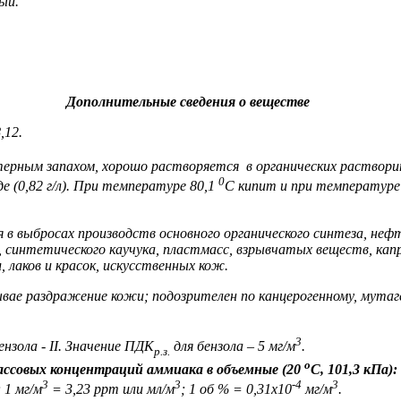
ый.
Дополнительные сведения о веществе
,12.
ерным запахом, хорошо растворяется в органических раствори
0
е (0,82 г/л). При температуре 80,1
С кипит и при температуре
 в выбросах производств основного органического синтеза, неф
 синтетического каучука, пластмасс, взрывчатых веществ, кап
 лаков и красок, искусственных кож.
вае раздражение кожи; подозрителен по канцерогенному, мутаг
3
нзола - II. Значение ПДК
для бензола – 5 мг/м
.
р.з.
о
ассовых концентраций аммиака в объемные (20
С, 101,3 кПа):
3
3
-4
3
; 1 мг/м
= 3,23 ppm или мл/м
; 1 об % = 0,31х10
мг/м
.