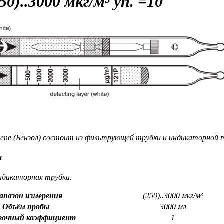
50)..3000 мкг/м³ уп. =10
ne (Бензол) состоит из фильтрующей трубки и индикаторной 
я
ндикаторная трубка.
апазон измерения
(250)..3000 мкг/м³
Объём пробы
3000 мл
вочный коэффициент
1