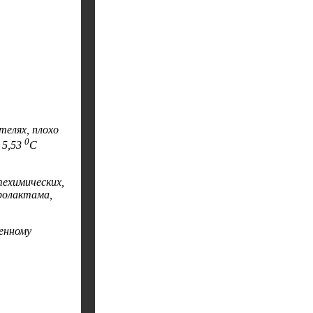
телях, плохо
0
 5,53
С
техимических,
ролактама,
енному