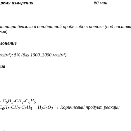
ремя измерения
60 мин.
нтрации бензола в отобранной пробе либо в потоке (под постоя
емя).
лонение
кг/м³); 5% (для 1000..3000 мкг/м³).
ния
 C
H
-CH
-C
H
6
5
2
6
5
C
H
-CH
-C
H
+ H
S
O
→ Коричневый продукт реакции
6
5
2
6
5
2
2
7