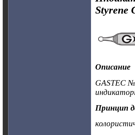
Styrene
Описание
GASTEC №1
индикатор
Принцип д
колористи