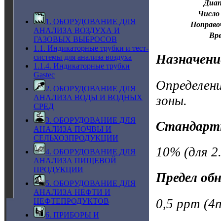
Диап
Число 
1. ОБОРУДОВАНИЕ ДЛЯ
Поправо
АНАЛИЗА ВОЗДУХА И
Вр
ГАЗОВЫХ ВЫБРОСОВ
1.1. Индикаторные трубки и тест-
Назначени
системы для анализа воздуха
1.1.4. Индикаторные трубки
Gastec
Определени
2. ОБОРУДОВАНИЕ ДЛЯ
зоны.
АНАЛИЗА ВОДЫ И ВОДНЫХ
СРЕД
3. ОБОРУДОВАНИЕ ДЛЯ
Стандарт
АНАЛИЗА ПОЧВЫ И
СЕЛЬХОЗПРОДУКЦИИ
10% (для 2.
4. ОБОРУДОВАНИЕ ДЛЯ
АНАЛИЗА ПИЩЕВОЙ
ПРОДУКЦИИ
Предел об
5. ОБОРУДОВАНИЕ ДЛЯ
АНАЛИЗА НЕФТИ И
0,5 ppm (4n
НЕФТЕПРОДУКТОВ
6. ПРИБОРЫ И