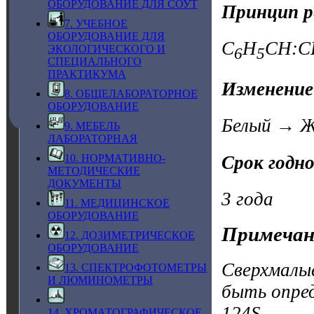
ОБОРУДОВАНИЕ ДЛЯ СОУТ
Принцип р
7. УЧЕБНОЕ
ОБОРУДОВАНИЕ ДЛЯ
C
H
CH:C
ЭКОЛОГИЧЕСКОГО И
6
5
СПЕЦИАЛЬНОГО
ПРАКТИКУМА
Изменение
8. ОБЩЕЛАБОРАТОРНОЕ
ОБОРУДОВАНИЕ
Белый → Ж
9. МЕБЕЛЬ
ЛАБОРАТОРНАЯ
Срок годн
10. НОРМАТИВНО-
МЕТОДИЧЕСКИЕ
ДОКУМЕНТЫ
3 года
11. МЕДИЦИНСКОЕ
ОБОРУДОВАНИЕ
Примечан
12. ДОЗИМЕТРИЧЕСКОЕ
ОБОРУДОВАНИЕ
Сверхмалые
13. СПЕКТРОФОТОМЕТРЫ
И ЛЮМИНОМЕТРЫ
быть опре
124S.
14. ХРОМАТОГРАФИЧЕСКОЕ