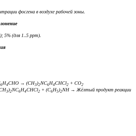
нтрации фосгена в воздухе рабочей зоны.
лонение
); 5% (для 1..5 ppm).
ния
C
H
CHO → (CH
)
NC
H
CHCl
+ CO
6
4
3
2
6
4
2
2
H
)
NC
H
CHCl
+ (C
H
)
NH → Жёлтый продукт реакции
3
2
6
4
2
6
5
2