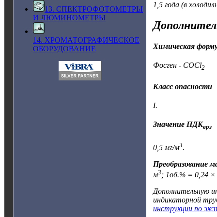
1,5 года (в холодил
13. СПЕКТРОФОТОМЕТРЫ
И ЛЮМИНОМЕТРЫ
Дополнител
14. ХРОМАТОГРАФИЧЕСКОЕ
Химическая форм
ОБОРУДОВАНИЕ
Фосген - COCl
2
Класс опасности
I.
Значение ПДК
врз
3
0,5 мг/м
.
Преобразование ма
3
м
; 1об.% = 0,24 ×
Дополнительную ин
индикаторной тру
инструкции по экс