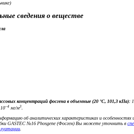
ьнике)
ьные сведения о веществе
ула
ссовых концентраций фосгена в объемные (20 °C, 101,3 кПа)
: 
–4
3
 10
мг/м
.
формацию об аналитических характеристиках и особенностях и
бки GASTEC №16 Phosgene (Фосген) Вы можете уточнить в
сп
плуатации
.