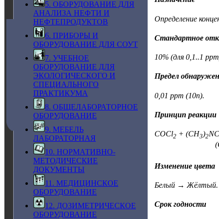
5. ОБОРУДОВАНИЕ ДЛЯ
АНАЛИЗА НЕФТИ И
Определение конце
НЕФТЕПРОДУКТОВ
6. ПРИБОРЫ И
Стандартное отк
ОБОРУДОВАНИЕ ДЛЯ СОУТ
10% (для 0,1..1 ppm
7. УЧЕБНОЕ
ОБОРУДОВАНИЕ ДЛЯ
ЭКОЛОГИЧЕСКОГО И
Предел обнаруже
СПЕЦИАЛЬНОГО
ПРАКТИКУМА
0,01 ppm (10n).
8. ОБЩЕЛАБОРАТОРНОЕ
Принцип реакции
ОБОРУДОВАНИЕ
9. МЕБЕЛЬ
COCl
+ (CH
)
N
2
3
2
ЛАБОРАТОРНАЯ
(C
10. НОРМАТИВНО-
МЕТОДИЧЕСКИЕ
Изменение цвета
ДОКУМЕНТЫ
11. МЕДИЦИНСКОЕ
Белый → Жёлтый.
ОБОРУДОВАНИЕ
Срок годности
12. ДОЗИМЕТРИЧЕСКОЕ
ОБОРУДОВАНИЕ