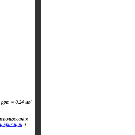
1 ppm = 0,24 мг/
спользования
ецификации
и