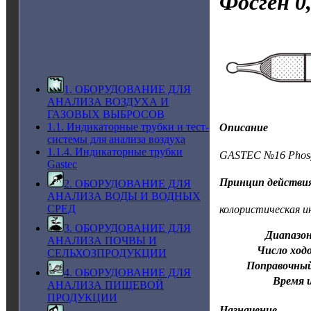
Фосген
0,
1. ОБОРУДОВАНИЕ ДЛЯ
АНАЛИЗА ВОЗДУХА И
ГАЗОВЫХ ВЫБРОСОВ
1.1. Индикаторные трубки и тест-
Описание
системы для анализа воздуха
1.1.4. Индикаторные трубки
GASTEC №16 Phosg
Gastec
Принцип действи
2. ОБОРУДОВАНИЕ ДЛЯ
АНАЛИЗА ВОДЫ И ВОДНЫХ
СРЕД
колористическая и
3. ОБОРУДОВАНИЕ ДЛЯ
Диапазон
АНАЛИЗА ПОЧВЫ И
Число ходо
СЕЛЬХОЗПРОДУКЦИИ
Поправочны
4. ОБОРУДОВАНИЕ ДЛЯ
Время 
АНАЛИЗА ПИЩЕВОЙ
ПРОДУКЦИИ
Назначение