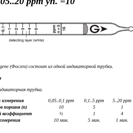
05..20 ppm уп. =10
ene (Фосген) состоит из одной индикаторной трубки.
я
ндикаторная трубка.
 измерения
0,05..0,1 ppm
0,1..5 ppm
5..20 ppm
в поршня (n)
10
5
1
й коэффициент
½
1
4
измерения
10 мин.
5 мин.
1 мин.