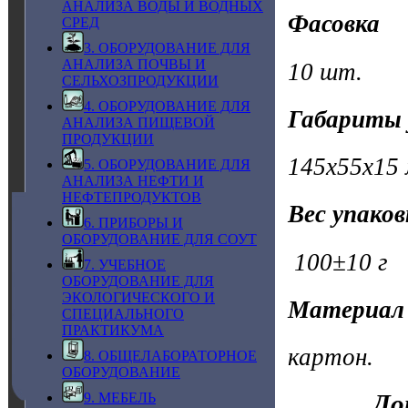
АНАЛИЗА ВОДЫ И ВОДНЫХ
Фасовка
СРЕД
3. ОБОРУДОВАНИЕ ДЛЯ
АНАЛИЗА ПОЧВЫ И
10 шт.
СЕЛЬХОЗПРОДУКЦИИ
4. ОБОРУДОВАНИЕ ДЛЯ
Габариты 
АНАЛИЗА ПИЩЕВОЙ
ПРОДУКЦИИ
145х55х15
5. ОБОРУДОВАНИЕ ДЛЯ
АНАЛИЗА НЕФТИ И
НЕФТЕПРОДУКТОВ
Вес упако
6. ПРИБОРЫ И
ОБОРУДОВАНИЕ ДЛЯ СОУТ
100±10 г
7. УЧЕБНОЕ
ОБОРУДОВАНИЕ ДЛЯ
ЭКОЛОГИЧЕСКОГО И
Материал
СПЕЦИАЛЬНОГО
ПРАКТИКУМА
картон.
8. ОБЩЕЛАБОРАТОРНОЕ
ОБОРУДОВАНИЕ
До
9. МЕБЕЛЬ