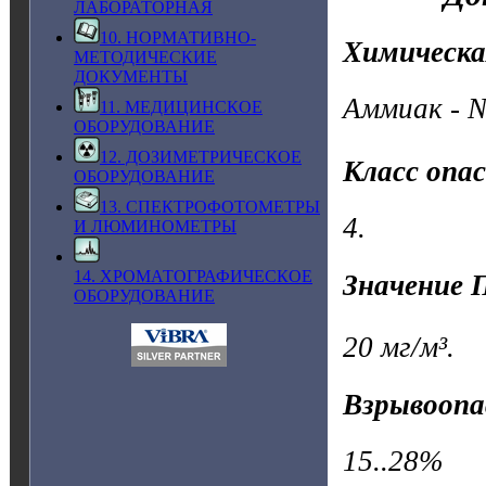
ЛАБОРАТОРНАЯ
10. НОРМАТИВНО-
Химическа
МЕТОДИЧЕСКИЕ
ДОКУМЕНТЫ
Аммиак - 
11. МЕДИЦИНСКОЕ
ОБОРУДОВАНИЕ
12. ДОЗИМЕТРИЧЕСКОЕ
Класс опа
ОБОРУДОВАНИЕ
13. СПЕКТРОФОТОМЕТРЫ
4.
И ЛЮМИНОМЕТРЫ
14. ХРОМАТОГРАФИЧЕСКОЕ
Значение 
ОБОРУДОВАНИЕ
20 мг/м³.
Взрывоопа
15..28%