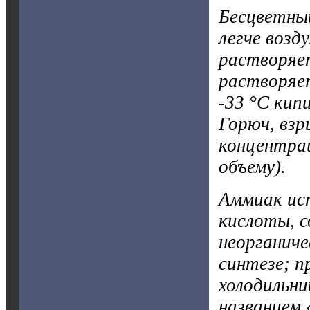
Бесцветный
легче возд
растворяет
растворяе
-33 °С кип
Горюч, взр
концентра
объему).
Аммиак ис
кислоты, с
неорганиче
синтезе; п
холодильни
названием