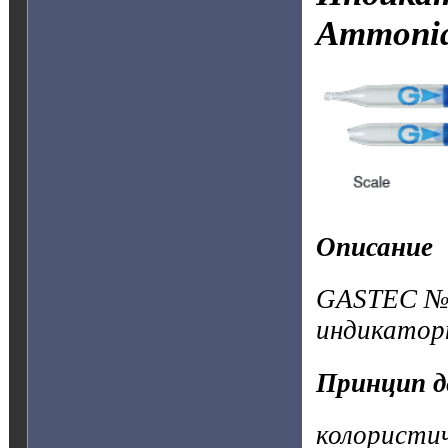
Ammoni
Описание
GASTEC №3
индикатор
Принцип д
колористи