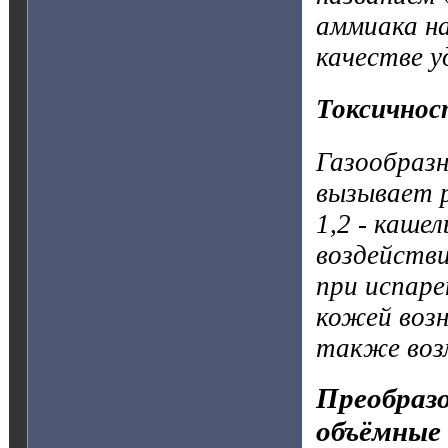
аммиака на
качестве у
Токсичнос
Газообразн
вызывает р
1,2 - каше
воздействи
при испаре
кожей возн
также воз
Преобразо
объёмные 