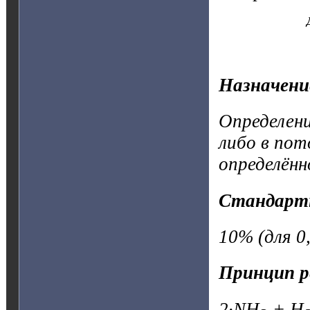
Назначени
Определен
либо в пот
определённ
Стандарт
10% (для 0,
Принцип р
2·NH
+ H