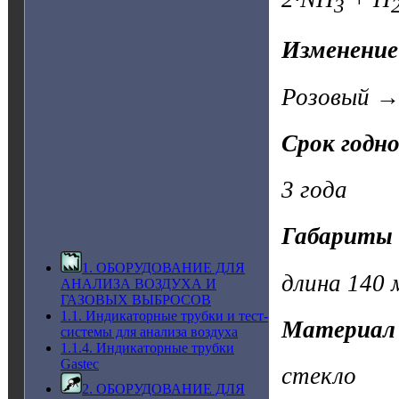
3
Изменение
Розовый →
Срок годн
3 года
Габариты 
1. ОБОРУДОВАНИЕ ДЛЯ
длина 140 
АНАЛИЗА ВОЗДУХА И
ГАЗОВЫХ ВЫБРОСОВ
1.1. Индикаторные трубки и тест-
Материал
системы для анализа воздуха
1.1.4. Индикаторные трубки
Gastec
стекло
2. ОБОРУДОВАНИЕ ДЛЯ