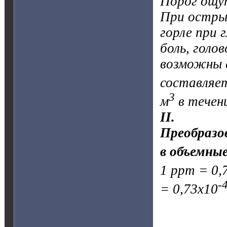
Порог ощут
При остры
горле при 
боль, голо
возможны 
составляет
3
м
в течен
II.
Преобразо
в объемны
1 ppm = 0,
-
= 0,73х10