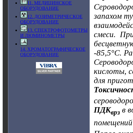
11. МЕДИЦИНСКОЕ
Сероводоро
ОБОРУДОВАНИЕ
запахом ту
12. ДОЗИМЕТРИЧЕСКОЕ
ОБОРУДОВАНИЕ
взаимодейс
13. СПЕКТРОФОТОМЕТРЫ
смеси. Пр
И ЛЮМИНОМЕТРЫ
бесцветну
14. ХРОМАТОГРАФИЧЕСКОЕ
-85,5°С. Р
ОБОРУДОВАНИЕ
Сероводоро
кислоты, с
для пригот
Токсичнос
сероводоро
ПДК
в в
врз
помещений