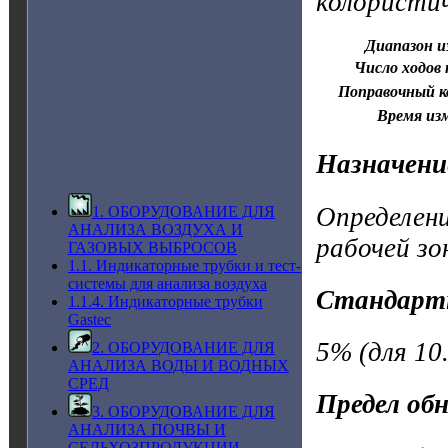
колористи
Диапазон и
Число ходов 
Поправочный 
Время из
Назначени
Определени
1. ОБОРУДОВАНИЕ ДЛЯ
АНАЛИЗА ВОЗДУХА И
рабочей зо
ГАЗОВЫХ ВЫБРОСОВ
1.1. Индикаторные трубки и тест-
системы для анализа воздуха
Стандарт
1.1.4. Индикаторные трубки
Gastec
5% (для 10
2. ОБОРУДОВАНИЕ ДЛЯ
АНАЛИЗА ВОДЫ И ВОДНЫХ
СРЕД
Предел об
3. ОБОРУДОВАНИЕ ДЛЯ
АНАЛИЗА ПОЧВЫ И
СЕЛЬХОЗПРОДУКЦИИ