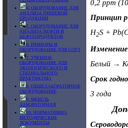
0,2 ppm (10
4. ОБОРУДОВАНИЕ ДЛЯ
АНАЛИЗА ПИЩЕВОЙ
Принцип р
ПРОДУКЦИИ
5. ОБОРУДОВАНИЕ ДЛЯ
H
S + Pb(
АНАЛИЗА НЕФТИ И
2
НЕФТЕПРОДУКТОВ
6. ПРИБОРЫ И
Изменение
ОБОРУДОВАНИЕ ДЛЯ СОУТ
7. УЧЕБНОЕ
Белый → К
ОБОРУДОВАНИЕ ДЛЯ
ЭКОЛОГИЧЕСКОГО И
СПЕЦИАЛЬНОГО
Срок годн
ПРАКТИКУМА
8. ОБЩЕЛАБОРАТОРНОЕ
ОБОРУДОВАНИЕ
3 года
9. МЕБЕЛЬ
ЛАБОРАТОРНАЯ
Доп
10. НОРМАТИВНО-
МЕТОДИЧЕСКИЕ
Сероводор
ДОКУМЕНТЫ