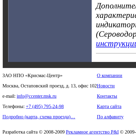
Дополните
характерис
индикатор
(Сероводо
инструкци
ЗАО НПО «Крисмас-Центр»
О компании
Москва, Остаповский проезд, д. 13, офис 102
Новости
e-mail:
info@ccenter.msk.ru
Контакты
Телефоны:
+7 (495) 795-24-98
Карта сайта
Подробно (карта, схема проезда)…
По алфавиту
Разработка сайта
© 2008-2009
Рекламное агентство P&I
© 2009