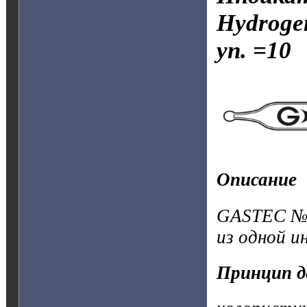
Hydroge
уп. =10
Описание
GASTEC №4
из одной и
Принцип д