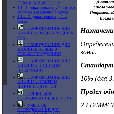
Диапазон
ГАЗОВЫХ ВЫБРОСОВ
Число ходо
1.1. Индикаторные трубки и тест-
системы для анализа воздуха
Поправочны
1.1.4. Индикаторные трубки
Время 
Gastec
2. ОБОРУДОВАНИЕ ДЛЯ
Назначени
АНАЛИЗА ВОДЫ И ВОДНЫХ
СРЕД
Определени
3. ОБОРУДОВАНИЕ ДЛЯ
АНАЛИЗА ПОЧВЫ И
зоны.
СЕЛЬХОЗПРОДУКЦИИ
4. ОБОРУДОВАНИЕ ДЛЯ
Стандарт
АНАЛИЗА ПИЩЕВОЙ
ПРОДУКЦИИ
10% (для 3
5. ОБОРУДОВАНИЕ ДЛЯ
АНАЛИЗА НЕФТИ И
НЕФТЕПРОДУКТОВ
Предел об
6. ПРИБОРЫ И
ОБОРУДОВАНИЕ ДЛЯ СОУТ
2 LB/MMCF
7. УЧЕБНОЕ
ОБОРУДОВАНИЕ ДЛЯ