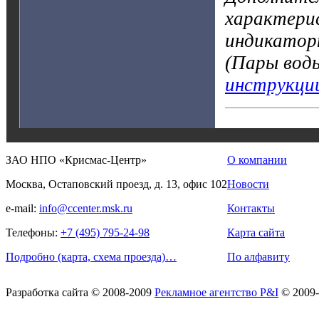
характерис
индикатор
(Пары вод
инструкци
ЗАО НПО «Крисмас-Центр»
О компании
Москва, Остаповский проезд, д. 13, офис 102
Новости
e-mail:
info@ccenter.msk.ru
Контакты
Телефоны:
+7 (495) 795-24-98
Карта сайта
Подробно (карта, схема проезда)…
По алфавиту
Разработка сайта
© 2008-2009
Рекламное агентство P&I
© 2009