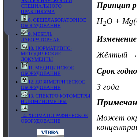
ЭКОЛОГИЧЕСКОГО И
Принцип р
СПЕЦИАЛЬНОГО
ПРАКТИКУМА
H
O + Mg
8. ОБЩЕЛАБОРАТОРНОЕ
2
ОБОРУДОВАНИЕ
9. МЕБЕЛЬ
Изменение
ЛАБОРАТОРНАЯ
10. НОРМАТИВНО-
Жёлтый → 
МЕТОДИЧЕСКИЕ
ДОКУМЕНТЫ
11. МЕДИЦИНСКОЕ
Срок годн
ОБОРУДОВАНИЕ
12. ДОЗИМЕТРИЧЕСКОЕ
3 года
ОБОРУДОВАНИЕ
13. СПЕКТРОФОТОМЕТРЫ
Примечан
И ЛЮМИНОМЕТРЫ
14. ХРОМАТОГРАФИЧЕСКОЕ
Может окр
ОБОРУДОВАНИЕ
концентра