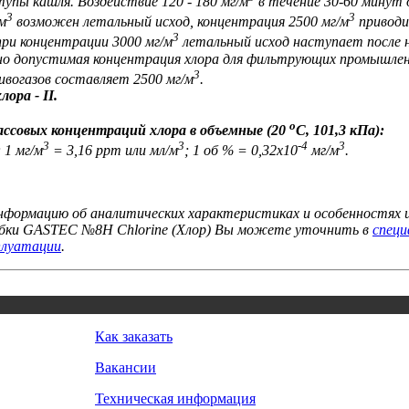
упы кашля. Воздействие 120 - 180 мг/м
в течение 30-60 минут 
3
3
м
возможен летальный исход, концентрация 2500 мг/м
приводи
3
при концентрации 3000 мг/м
летальный исход наступает после н
но допустимая концентрация хлора для фильтрующих промышле
3
вогазов составляет 2500 мг/м
.
ора - II.
о
ассовых концентраций хлора в объемные (20
С, 101,3 кПа):
3
3
-4
3
; 1 мг/м
= 3,16 ppm или мл/м
; 1 об % = 0,32х10
мг/м
.
формацию об аналитических характеристиках и особенностях и
бки GASTEC №8H Chlorine (Хлор) Вы можете уточнить в
специ
плуатации
.
Как заказать
Вакансии
Техническая информация