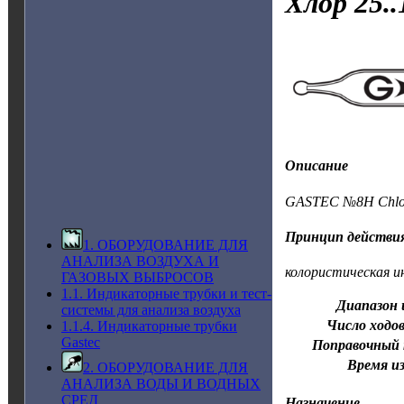
Хлор
25..
Описание
GASTEC №8H Chlori
Принцип действи
1. ОБОРУДОВАНИЕ ДЛЯ
АНАЛИЗА ВОЗДУХА И
колористическая и
ГАЗОВЫХ ВЫБРОСОВ
1.1. Индикаторные трубки и тест-
Диапазон 
системы для анализа воздуха
Число ходов
1.1.4. Индикаторные трубки
Gastec
Поправочный
Время и
2. ОБОРУДОВАНИЕ ДЛЯ
АНАЛИЗА ВОДЫ И ВОДНЫХ
СРЕД
Назначение