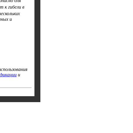
опасно для
т к гибели в
ескольких
нных и
спользования
фикации
и