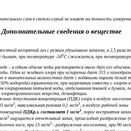
ительного слоя в светло-серый не влияет на точность измерени
Дополнительные сведения о веществе
-желтый негорючий газ с резким удушливым запахом, в 2,5 раза 
0
ке дымит, при температуре -34
С сжижается, при температуре
оде – в одном объеме воды растворяется около двух его объемов
оды. Один кг жидкого хлора при испарении дает 315 л газообразн
ухе в значительных количествах дает с водяными парами белый т
 50% водорода) взрывоопасен, при нагревании емкости с хлором 
ля хлорирования питьевой воды, отбеливания тканей и бумаги, п
и хлорнеорганических веществ, дезинфекции.
ельно допустимая концентрация (ПДК) хлора в воздухе населенн
3
3
3 мг/м
, максимальная разовая 0,1 мг/м
, в воздухе рабочей зоны
3
 помещений
ПДКр.з. составляет 1 мг/м
, порог восприятия запа
3
мг/м
ощущается отчетливый запах, происходит раздражение (п
3
болочек носа, при 15 мг/м
- раздражение носоглотки, при 90 мг/
3