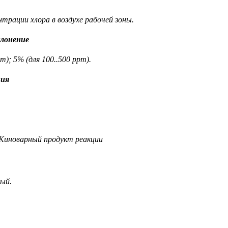
трации хлора в воздухе рабочей зоны.
лонение
m); 5% (для 100..500 ppm).
ния
 Киноварный продукт реакции
ый.