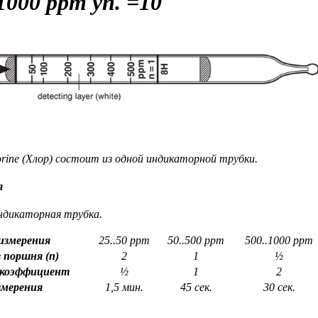
1000 ppm уп. =10
ne (Хлор) состоит из одной индикаторной трубки.
я
ндикаторная трубка.
измерения
25..50 ppm
50..500 ppm
500..1000 ppm
 поршня (n)
2
1
½
 коэффициент
½
1
2
змерения
1,5 мин.
45 сек.
30 сек.