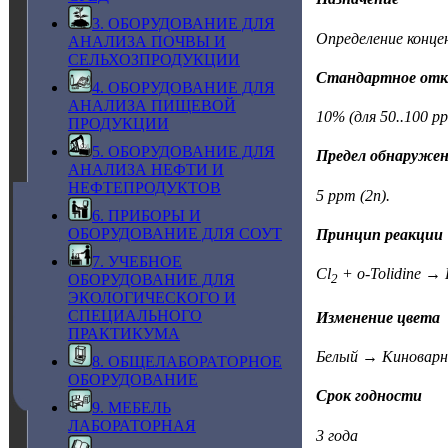
3. ОБОРУДОВАНИЕ ДЛЯ
Определение концен
АНАЛИЗА ПОЧВЫ И
СЕЛЬХОЗПРОДУКЦИИ
Стандартное отк
4. ОБОРУДОВАНИЕ ДЛЯ
АНАЛИЗА ПИЩЕВОЙ
10% (для 50..100 pp
ПРОДУКЦИИ
5. ОБОРУДОВАНИЕ ДЛЯ
Предел обнаруже
АНАЛИЗА НЕФТИ И
НЕФТЕПРОДУКТОВ
5 ppm (2n).
6. ПРИБОРЫ И
ОБОРУДОВАНИЕ ДЛЯ СОУТ
Принцип реакции
7. УЧЕБНОЕ
Cl
+ o-Tolidine →
ОБОРУДОВАНИЕ ДЛЯ
2
ЭКОЛОГИЧЕСКОГО И
СПЕЦИАЛЬНОГО
Изменение цвета
ПРАКТИКУМА
Белый → Киноварн
8. ОБЩЕЛАБОРАТОРНОЕ
ОБОРУДОВАНИЕ
Срок годности
9. МЕБЕЛЬ
ЛАБОРАТОРНАЯ
3 года