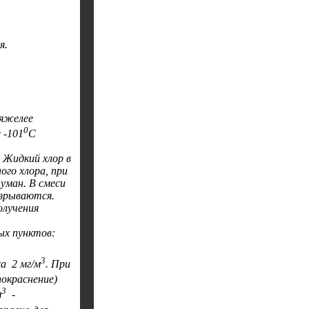
я.
тяжелее
0
 -101
С
. Жидкий хлор в
ого хлора, при
уман. В смеси
взрываются.
олучения
ых пунктов:
3
ха 2 мг/м
. При
окраснение)
3
м
-