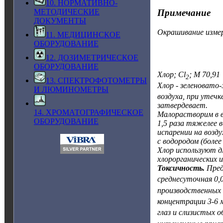
10. НОРМАТИВНО-
МЕТОДИЧЕСКИЕ
Примечание
ДОКУМЕНТЫ
Окрашивание измер
11. МЕДИЦИНСКОЕ
ОБОРУДОВАНИЕ
12. ДОЗИМЕТРИЧЕСКОЕ
ОБОРУДОВАНИЕ
Хлор; Cl
; M 70,91
2
13. СПЕКТРОФОТОМЕТРЫ
Хлор - зеленовато
И ЛЮМИНОМЕТРЫ
воздуха, при утеч
затвердевает.
14. ХРОМАТОГРАФИЧЕСКОЕ
Малорастворим в в
ОБОРУДОВАНИЕ
1,5 раза тяжелее в
испарении на возд
с водородом (более
Хлор используют д
хлорорганических 
Токсичность.
Пред
среднесуточная 0,0
производственных
концентрации 3-6 
глаз и слизистых о