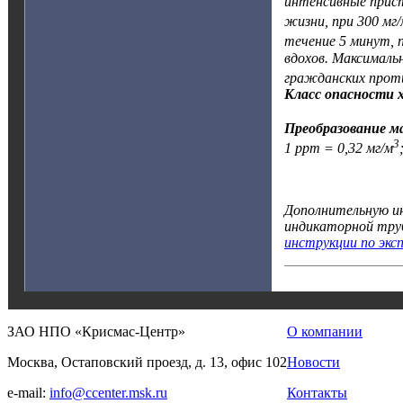
интенсивные прист
жизни, при 300 мг/
течение 5 минут, 
вдохов. Максималь
гражданских проти
Класс опасности хл
Преобразование м
3
1 ppm = 0,32 мг/м
Дополнительную ин
индикаторной тру
инструкции по экс
ЗАО НПО «Крисмас-Центр»
О компании
Москва, Остаповский проезд, д. 13, офис 102
Новости
e-mail:
info@ccenter.msk.ru
Контакты