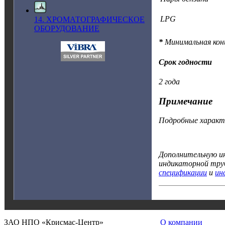
LPG
14. ХРОМАТОГРАФИЧЕСКОЕ
ОБОРУДОВАНИЕ
*
Минимальная конц
Срок годности
2 года
Примечание
Подробные характе
Дополнительную ин
индикаторной труб
спецификации
и
ин
ЗАО НПО «Крисмас-Центр»
О компании