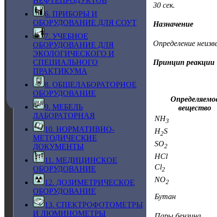
НЕФТЕПРОДУКТОВ
30 сек.
6. ПРИБОРЫ И
ОБОРУДОВАНИЕ ДЛЯ СОУТ
Назначение
7. УЧЕБНОЕ
Определение неизве
ОБОРУДОВАНИЕ ДЛЯ
ЭКОЛОГИЧЕСКОГО И
Принцип реакции
СПЕЦИАЛЬНОГО
ПРАКТИКУМА
8. ОБЩЕЛАБОРАТОРНОЕ
ОБОРУДОВАНИЕ
Определяемо
9. МЕБЕЛЬ
вещество
ЛАБОРАТОРНАЯ
NH
3
10. НОРМАТИВНО-
H
S
2
МЕТОДИЧЕСКИЕ
SO
ДОКУМЕНТЫ
2
HCl
11. МЕДИЦИНСКОЕ
Cl
ОБОРУДОВАНИЕ
2
NO
12. ДОЗИМЕТРИЧЕСКОЕ
2
ОБОРУДОВАНИЕ
Бутан
13. СПЕКТРОФОТОМЕТРЫ
И ЛЮМИНОМЕТРЫ
Пары бензина