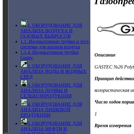
Газоопре
1. ОБОРУДОВАНИЕ ДЛЯ
АНАЛИЗА ВОЗДУХА И
ГАЗОВЫХ ВЫБРОСОВ
1.1. Индикаторные трубки и тест-
системы для анализа воздуха
1.1.4. Индикаторные трубки
Описание
Gastec
2. ОБОРУДОВАНИЕ ДЛЯ
GASTEC №26 Polyte
АНАЛИЗА ВОДЫ И ВОДНЫХ
СРЕД
Принцип действи
3. ОБОРУДОВАНИЕ ДЛЯ
колористическая и
АНАЛИЗА ПОЧВЫ И
СЕЛЬХОЗПРОДУКЦИИ
Число ходов поршн
4. ОБОРУДОВАНИЕ ДЛЯ
АНАЛИЗА ПИЩЕВОЙ
1
ПРОДУКЦИИ
5. ОБОРУДОВАНИЕ ДЛЯ
Время измерения
АНАЛИЗА НЕФТИ И