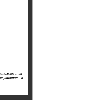
спользования
те уточнить в