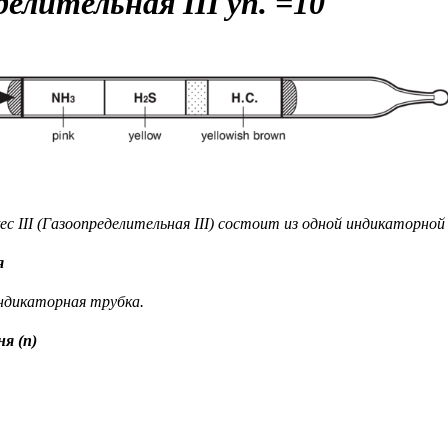
делительная III
уп. =10
c III (Газоопределительная III) состоит из одной индикаторной
я
ндикаторная трубка.
я (n)