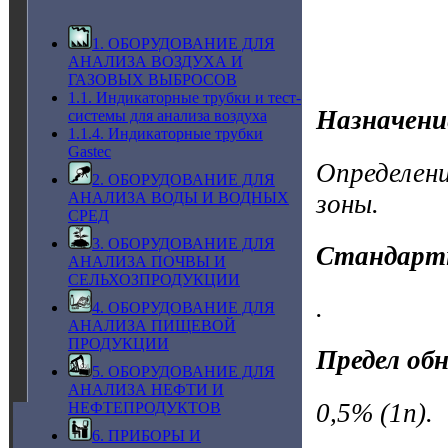
1. ОБОРУДОВАНИЕ ДЛЯ
АНАЛИЗА ВОЗДУХА И
ГАЗОВЫХ ВЫБРОСОВ
1.1. Индикаторные трубки и тест-
Назначени
системы для анализа воздуха
1.1.4. Индикаторные трубки
Gastec
Определени
2. ОБОРУДОВАНИЕ ДЛЯ
зоны.
АНАЛИЗА ВОДЫ И ВОДНЫХ
СРЕД
3. ОБОРУДОВАНИЕ ДЛЯ
Стандарт
АНАЛИЗА ПОЧВЫ И
СЕЛЬХОЗПРОДУКЦИИ
.
4. ОБОРУДОВАНИЕ ДЛЯ
АНАЛИЗА ПИЩЕВОЙ
ПРОДУКЦИИ
Предел об
5. ОБОРУДОВАНИЕ ДЛЯ
АНАЛИЗА НЕФТИ И
0,5% (1n).
НЕФТЕПРОДУКТОВ
6. ПРИБОРЫ И