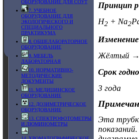
ОБОРУДОВАНИЕ ДЛЯ СОУТ
Принцип р
7. УЧЕБНОЕ
ОБОРУДОВАНИЕ ДЛЯ
H
+ Na
P
ЭКОЛОГИЧЕСКОГО И
2
2
СПЕЦИАЛЬНОГО
ПРАКТИКУМА
Изменение
8. ОБЩЕЛАБОРАТОРНОЕ
ОБОРУДОВАНИЕ
Жёлтый → 
9. МЕБЕЛЬ
ЛАБОРАТОРНАЯ
Срок годн
10. НОРМАТИВНО-
МЕТОДИЧЕСКИЕ
ДОКУМЕНТЫ
3 года
11. МЕДИЦИНСКОЕ
ОБОРУДОВАНИЕ
Примечан
12. ДОЗИМЕТРИЧЕСКОЕ
ОБОРУДОВАНИЕ
Эта трубка
13. СПЕКТРОФОТОМЕТРЫ
И ЛЮМИНОМЕТРЫ
показаний.
диаграмме,
14. ХРОМАТОГРАФИЧЕСКОЕ