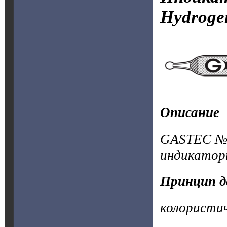
Hydrog
Описание
GASTEC №3
индикатор
Принцип д
колористи