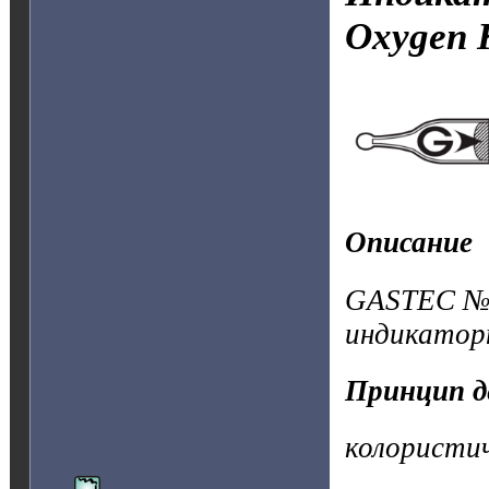
Oxygen
Описание
GASTEC №3
индикатор
Принцип д
колористи