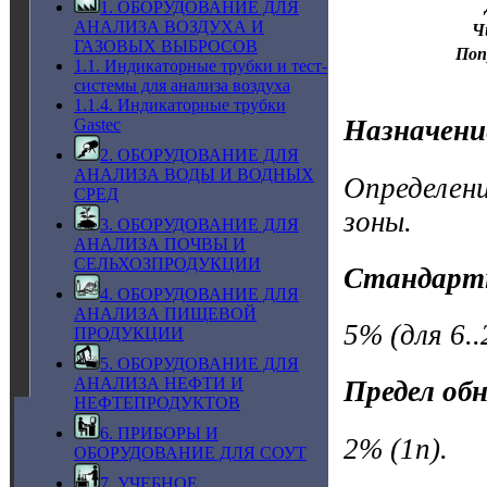
1. ОБОРУДОВАНИЕ ДЛЯ
АНАЛИЗА ВОЗДУХА И
Ч
ГАЗОВЫХ ВЫБРОСОВ
Поп
1.1. Индикаторные трубки и тест-
системы для анализа воздуха
1.1.4. Индикаторные трубки
Назначени
Gastec
2. ОБОРУДОВАНИЕ ДЛЯ
АНАЛИЗА ВОДЫ И ВОДНЫХ
Определени
СРЕД
зоны.
3. ОБОРУДОВАНИЕ ДЛЯ
АНАЛИЗА ПОЧВЫ И
СЕЛЬХОЗПРОДУКЦИИ
Стандарт
4. ОБОРУДОВАНИЕ ДЛЯ
АНАЛИЗА ПИЩЕВОЙ
5% (для 6..
ПРОДУКЦИИ
5. ОБОРУДОВАНИЕ ДЛЯ
АНАЛИЗА НЕФТИ И
Предел об
НЕФТЕПРОДУКТОВ
6. ПРИБОРЫ И
2% (1n).
ОБОРУДОВАНИЕ ДЛЯ СОУТ
7. УЧЕБНОЕ