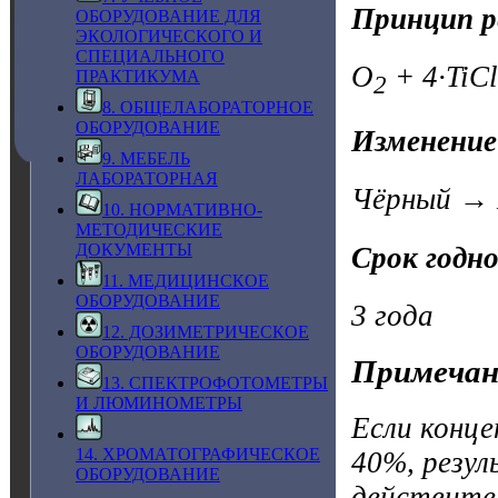
Принцип р
ОБОРУДОВАНИЕ ДЛЯ
ЭКОЛОГИЧЕСКОГО И
СПЕЦИАЛЬНОГО
O
+ 4·TiCl
ПРАКТИКУМА
2
8. ОБЩЕЛАБОРАТОРНОЕ
ОБОРУДОВАНИЕ
Изменение
9. МЕБЕЛЬ
ЛАБОРАТОРНАЯ
Чёрный → 
10. НОРМАТИВНО-
МЕТОДИЧЕСКИЕ
ДОКУМЕНТЫ
Срок годн
11. МЕДИЦИНСКОЕ
ОБОРУДОВАНИЕ
3 года
12. ДОЗИМЕТРИЧЕСКОЕ
ОБОРУДОВАНИЕ
Примечан
13. СПЕКТРОФОТОМЕТРЫ
И ЛЮМИНОМЕТРЫ
Если конце
14. ХРОМАТОГРАФИЧЕСКОЕ
40%, резул
ОБОРУДОВАНИЕ
действите