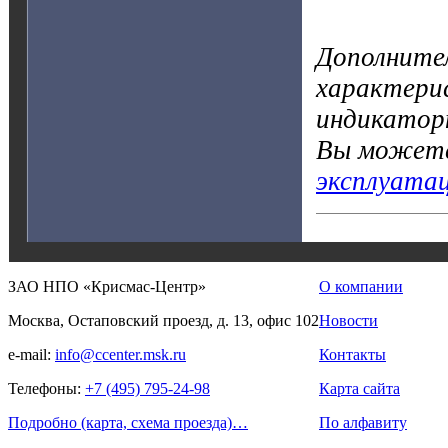
Дополните
характерис
индикатор
Вы можете
эксплуата
ЗАО НПО «Крисмас-Центр»
О компании
Москва, Остаповский проезд, д. 13, офис 102
Новости
e-mail:
info@ccenter.msk.ru
Контакты
Телефоны:
+7 (495) 795-24-98
Карта сайта
Подробно (карта, схема проезда)…
По алфавиту