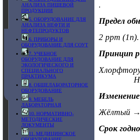
.
АНАЛИЗА ПИЩЕВОЙ
ПРОДУКЦИИ
Предел об
5. ОБОРУДОВАНИЕ ДЛЯ
АНАЛИЗА НЕФТИ И
НЕФТЕПРОДУКТОВ
2 ppm (1n).
6. ПРИБОРЫ И
ОБОРУДОВАНИЕ ДЛЯ СОУТ
Принцип р
7. УЧЕБНОЕ
ОБОРУДОВАНИЕ ДЛЯ
ЭКОЛОГИЧЕСКОГО И
Хлорфтору
СПЕЦИАЛЬНОГО
ПРАКТИКУМА
HCl + щ
8. ОБЩЕЛАБОРАТОРНОЕ
ОБОРУДОВАНИЕ
Изменение
9. МЕБЕЛЬ
ЛАБОРАТОРНАЯ
Жёлтый → 
10. НОРМАТИВНО-
МЕТОДИЧЕСКИЕ
ДОКУМЕНТЫ
Срок годн
11. МЕДИЦИНСКОЕ
ОБОРУДОВАНИЕ