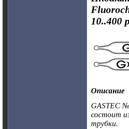
Fluoroc
10..400 
Описание
GASTEC №5
состоит и
трубки.