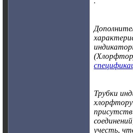
.
Дополните
характерис
индикатор
(Хлорфтор
специфика
Трубки инд
хлорфторуг
присутстви
соединений
учесть, ч