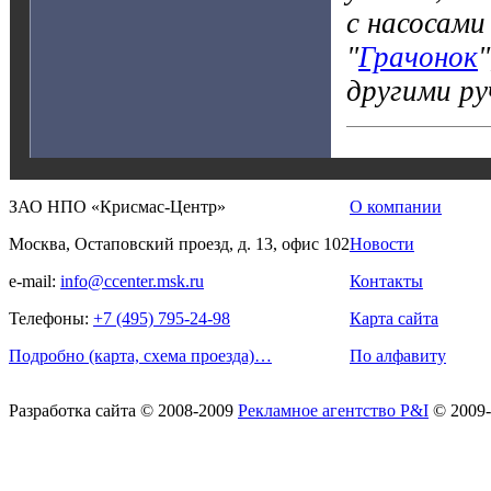
с насосами
"
Грачонок
другими р
ЗАО НПО «Крисмас-Центр»
О компании
Москва, Остаповский проезд, д. 13, офис 102
Новости
e-mail:
info@ccenter.msk.ru
Контакты
Телефоны:
+7 (495) 795-24-98
Карта сайта
Подробно (карта, схема проезда)…
По алфавиту
Разработка сайта
© 2008-2009
Рекламное агентство P&I
© 2009