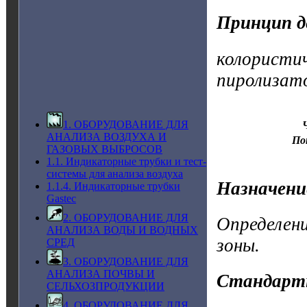
Принцип д
колористич
пиролизато
1. ОБОРУДОВАНИЕ ДЛЯ
АНАЛИЗА ВОЗДУХА И
По
ГАЗОВЫХ ВЫБРОСОВ
1.1. Индикаторные трубки и тест-
системы для анализа воздуха
Назначени
1.1.4. Индикаторные трубки
Gastec
2. ОБОРУДОВАНИЕ ДЛЯ
Определени
АНАЛИЗА ВОДЫ И ВОДНЫХ
зоны.
СРЕД
3. ОБОРУДОВАНИЕ ДЛЯ
АНАЛИЗА ПОЧВЫ И
Стандарт
СЕЛЬХОЗПРОДУКЦИИ
4. ОБОРУДОВАНИЕ ДЛЯ