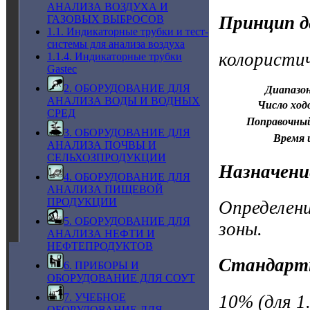
АНАЛИЗА ВОЗДУХА И
Принцип д
ГАЗОВЫХ ВЫБРОСОВ
1.1. Индикаторные трубки и тест-
системы для анализа воздуха
колористи
1.1.4. Индикаторные трубки
Gastec
2. ОБОРУДОВАНИЕ ДЛЯ
Диапазон
АНАЛИЗА ВОДЫ И ВОДНЫХ
Число ход
СРЕД
Поправочны
3. ОБОРУДОВАНИЕ ДЛЯ
Время 
АНАЛИЗА ПОЧВЫ И
СЕЛЬХОЗПРОДУКЦИИ
Назначени
4. ОБОРУДОВАНИЕ ДЛЯ
АНАЛИЗА ПИЩЕВОЙ
ПРОДУКЦИИ
Определени
5. ОБОРУДОВАНИЕ ДЛЯ
зоны.
АНАЛИЗА НЕФТИ И
НЕФТЕПРОДУКТОВ
Стандарт
6. ПРИБОРЫ И
ОБОРУДОВАНИЕ ДЛЯ СОУТ
10% (для 1.
7. УЧЕБНОЕ
ОБОРУДОВАНИЕ ДЛЯ