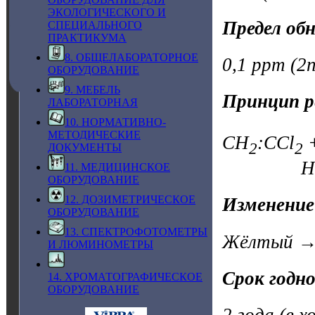
ЭКОЛОГИЧЕСКОГО И
Предел об
СПЕЦИАЛЬНОГО
ПРАКТИКУМА
8. ОБЩЕЛАБОРАТОРНОЕ
0,1 ppm (2n
ОБОРУДОВАНИЕ
9. МЕБЕЛЬ
Принцип р
ЛАБОРАТОРНАЯ
10. НОРМАТИВНО-
МЕТОДИЧЕСКИЕ
CH
:CCl
+
2
2
ДОКУМЕНТЫ
HCl + щ
11. МЕДИЦИНСКОЕ
ОБОРУДОВАНИЕ
12. ДОЗИМЕТРИЧЕСКОЕ
Изменение
ОБОРУДОВАНИЕ
13. СПЕКТРОФОТОМЕТРЫ
Жёлтый → 
И ЛЮМИНОМЕТРЫ
Срок годн
14. ХРОМАТОГРАФИЧЕСКОЕ
ОБОРУДОВАНИЕ