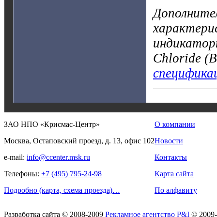
Дополните
характерис
индикатор
Chloride (
специфика
ЗАО НПО «Крисмас-Центр»
О компании
Москва, Остаповский проезд, д. 13, офис 102
Новости
e-mail:
info@ccenter.msk.ru
Контакты
Телефоны:
+7 (495) 795-24-98
Карта сайта
Подробно (карта, схема проезда)…
По алфавиту
Разработка сайта
© 2008-2009
Рекламное агентство P&I
© 2009