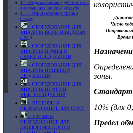
колористи
1.1. Индикаторные трубки и тест-
системы для анализа воздуха
1.1.4. Индикаторные трубки
Диапазон
Gastec
Число ход
2. ОБОРУДОВАНИЕ ДЛЯ
Поправочны
АНАЛИЗА ВОДЫ И ВОДНЫХ
Время 
СРЕД
3. ОБОРУДОВАНИЕ ДЛЯ
Назначени
АНАЛИЗА ПОЧВЫ И
СЕЛЬХОЗПРОДУКЦИИ
4. ОБОРУДОВАНИЕ ДЛЯ
Определени
АНАЛИЗА ПИЩЕВОЙ
зоны.
ПРОДУКЦИИ
5. ОБОРУДОВАНИЕ ДЛЯ
АНАЛИЗА НЕФТИ И
Стандарт
НЕФТЕПРОДУКТОВ
6. ПРИБОРЫ И
10% (для 0,
ОБОРУДОВАНИЕ ДЛЯ СОУТ
7. УЧЕБНОЕ
Предел об
ОБОРУДОВАНИЕ ДЛЯ
ЭКОЛОГИЧЕСКОГО И
СПЕЦИАЛЬНОГО