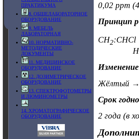
0,02 ppm (4
ПРАКТИКУМА
8. ОБЩЕЛАБОРАТОРНОЕ
ОБОРУДОВАНИЕ
Принцип р
9. МЕБЕЛЬ
ЛАБОРАТОРНАЯ
CH
:CHCl 
2
10. НОРМАТИВНО-
МЕТОДИЧЕСКИЕ
HCl + щ
ДОКУМЕНТЫ
11. МЕДИЦИНСКОЕ
Изменение
ОБОРУДОВАНИЕ
12. ДОЗИМЕТРИЧЕСКОЕ
Жёлтый → 
ОБОРУДОВАНИЕ
13. СПЕКТРОФОТОМЕТРЫ
И ЛЮМИНОМЕТРЫ
Срок годн
14. ХРОМАТОГРАФИЧЕСКОЕ
2 года (в х
ОБОРУДОВАНИЕ
Дополнит