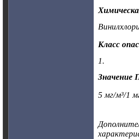
Химическа
Винилхлори
Класс опа
1.
Значение 
5 мг/м³/1 м
Дополните
характерис