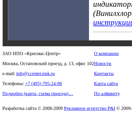
индикатор
(Винилхло
инструкци
ЗАО НПО «Крисмас-Центр»
О компании
Москва, Остаповский проезд, д. 13, офис 102
Новости
e-mail:
info@ccenter.msk.ru
Контакты
Телефоны:
+7 (495) 795-24-98
Карта сайта
Подробно (карта, схема проезда)…
По алфавиту
Разработка сайта
© 2008-2009
Рекламное агентство P&I
© 2009