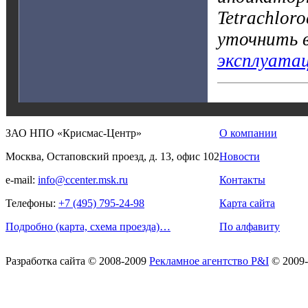
Tetrachlor
уточнить 
эксплуата
ЗАО НПО «Крисмас-Центр»
О компании
Москва, Остаповский проезд, д. 13, офис 102
Новости
e-mail:
info@ccenter.msk.ru
Контакты
Телефоны:
+7 (495) 795-24-98
Карта сайта
Подробно (карта, схема проезда)…
По алфавиту
Разработка сайта
© 2008-2009
Рекламное агентство P&I
© 2009