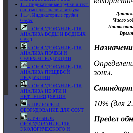
колористи
1.1. Индикаторные трубки и тест-
системы для анализа воздуха
Диапазо
1.1.4. Индикаторные трубки
Число хо
Gastec
Поправочн
2. ОБОРУДОВАНИЕ ДЛЯ
Время
АНАЛИЗА ВОДЫ И ВОДНЫХ
СРЕД
Назначени
3. ОБОРУДОВАНИЕ ДЛЯ
АНАЛИЗА ПОЧВЫ И
СЕЛЬХОЗПРОДУКЦИИ
Определени
4. ОБОРУДОВАНИЕ ДЛЯ
зоны.
АНАЛИЗА ПИЩЕВОЙ
ПРОДУКЦИИ
5. ОБОРУДОВАНИЕ ДЛЯ
Стандарт
АНАЛИЗА НЕФТИ И
НЕФТЕПРОДУКТОВ
10% (для 2.
6. ПРИБОРЫ И
ОБОРУДОВАНИЕ ДЛЯ СОУТ
Предел об
7. УЧЕБНОЕ
ОБОРУДОВАНИЕ ДЛЯ
ЭКОЛОГИЧЕСКОГО И