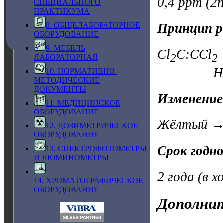
0,4 ppm (2n
СПЕЦИАЛЬНОГО
ПРАКТИКУМА
Принцип р
8. ОБЩЕЛАБОРАТОРНОЕ
ОБОРУДОВАНИЕ
9. МЕБЕЛЬ
Cl
C:CCl
2
2
ЛАБОРАТОРНАЯ
HCl + щ
10. НОРМАТИВНО-
МЕТОДИЧЕСКИЕ
ДОКУМЕНТЫ
Изменение
11. МЕДИЦИНСКОЕ
ОБОРУДОВАНИЕ
Жёлтый → 
12. ДОЗИМЕТРИЧЕСКОЕ
ОБОРУДОВАНИЕ
Срок годн
13. СПЕКТРОФОТОМЕТРЫ
И ЛЮМИНОМЕТРЫ
2 года (в х
14. ХРОМАТОГРАФИЧЕСКОЕ
ОБОРУДОВАНИЕ
Дополнит