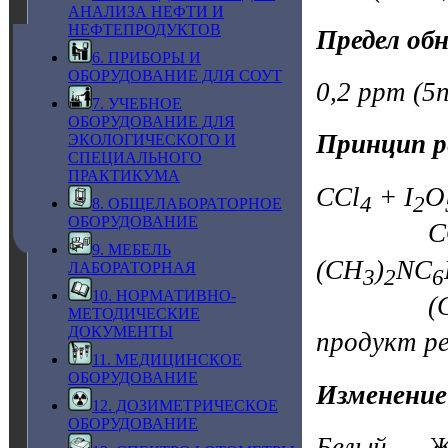
АНАЛИЗА НЕФТИ И
НЕФТЕПРОДУКТОВ
Предел об
6. ПРИБОРЫ И
ОБОРУДОВАНИЕ ДЛЯ СОУТ
0,2 ppm (5n
7. УЧЕБНОЕ
ОБОРУДОВАНИЕ ДЛЯ
Принцип р
ЭКОЛОГИЧЕСКОГО И
СПЕЦИАЛЬНОГО
ПРАКТИКУМА
CCl
+ I
O
4
2
8. ОБЩЕЛАБОРАТОРНОЕ
ОБОРУДОВАНИЕ
COC
9. МЕБЕЛЬ
(CH
)
NC
ЛАБОРАТОРНАЯ
3
2
6
10. НОРМАТИВНО-
(C
МЕТОДИЧЕСКИЕ
ДОКУМЕНТЫ
продукт р
11. МЕДИЦИНСКОЕ
ОБОРУДОВАНИЕ
Изменение
12. ДОЗИМЕТРИЧЕСКОЕ
ОБОРУДОВАНИЕ
Белый → Ж