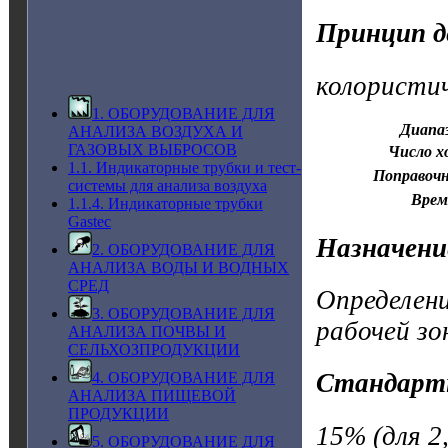
Принцип д
колористи
1. ОБОРУДОВАНИЕ ДЛЯ
Диапа
АНАЛИЗА ВОЗДУХА И
ГАЗОВЫХ ВЫБРОСОВ
Число х
1.1. Индикаторные трубки и тест-
Поправоч
системы для анализа воздуха
Врем
1.1.4. Индикаторные трубки
Gastec
Назначени
2. ОБОРУДОВАНИЕ ДЛЯ
АНАЛИЗА ВОДЫ И ВОДНЫХ
СРЕД
Определен
3. ОБОРУДОВАНИЕ ДЛЯ
рабочей зо
АНАЛИЗА ПОЧВЫ И
СЕЛЬХОЗПРОДУКЦИИ
Стандарт
4. ОБОРУДОВАНИЕ ДЛЯ
АНАЛИЗА ПИЩЕВОЙ
ПРОДУКЦИИ
15% (для 2,
5. ОБОРУДОВАНИЕ ДЛЯ