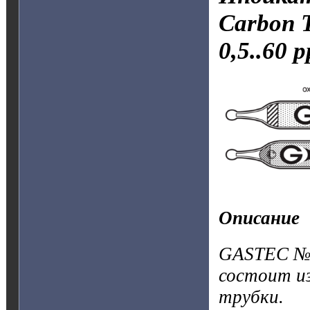
Carbon T
0,5..60 
Описание
GASTEC №1
состоит и
трубки.