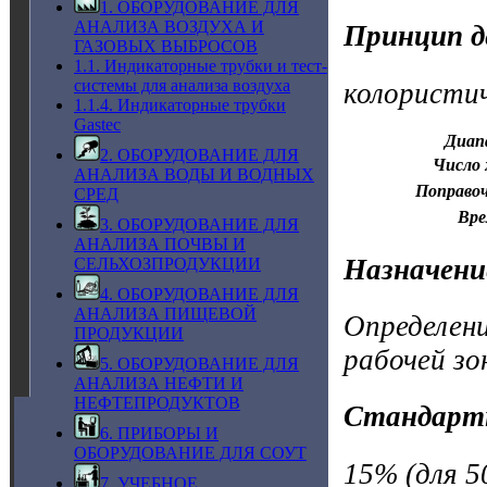
1. ОБОРУДОВАНИЕ ДЛЯ
АНАЛИЗА ВОЗДУХА И
Принцип д
ГАЗОВЫХ ВЫБРОСОВ
1.1. Индикаторные трубки и тест-
системы для анализа воздуха
колористи
1.1.4. Индикаторные трубки
Gastec
Диап
2. ОБОРУДОВАНИЕ ДЛЯ
Число 
АНАЛИЗА ВОДЫ И ВОДНЫХ
Поправо
СРЕД
Вре
3. ОБОРУДОВАНИЕ ДЛЯ
АНАЛИЗА ПОЧВЫ И
Назначени
СЕЛЬХОЗПРОДУКЦИИ
4. ОБОРУДОВАНИЕ ДЛЯ
АНАЛИЗА ПИЩЕВОЙ
Определени
ПРОДУКЦИИ
рабочей зо
5. ОБОРУДОВАНИЕ ДЛЯ
АНАЛИЗА НЕФТИ И
НЕФТЕПРОДУКТОВ
Стандарт
6. ПРИБОРЫ И
ОБОРУДОВАНИЕ ДЛЯ СОУТ
15% (для 5
7. УЧЕБНОЕ