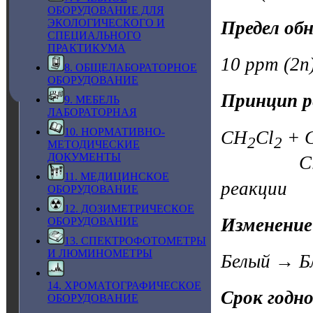
ОБОРУДОВАНИЕ ДЛЯ
ЭКОЛОГИЧЕСКОГО И
Предел об
СПЕЦИАЛЬНОГО
ПРАКТИКУМА
10 ppm (2n)
8. ОБЩЕЛАБОРАТОРНОЕ
ОБОРУДОВАНИЕ
Принцип р
9. МЕБЕЛЬ
ЛАБОРАТОРНАЯ
10. НОРМАТИВНО-
CH
Cl
+ 
2
2
МЕТОДИЧЕСКИЕ
ДОКУМЕНТЫ
C
11. МЕДИЦИНСКОЕ
реакции
ОБОРУДОВАНИЕ
12. ДОЗИМЕТРИЧЕСКОЕ
Изменение
ОБОРУДОВАНИЕ
13. СПЕКТРОФОТОМЕТРЫ
И ЛЮМИНОМЕТРЫ
Белый → Б
14. ХРОМАТОГРАФИЧЕСКОЕ
Срок годн
ОБОРУДОВАНИЕ