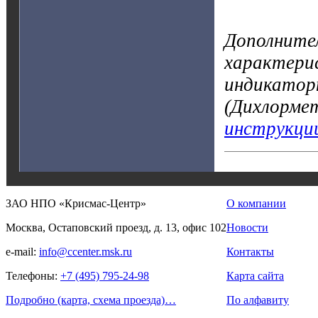
Дополните
характерис
индикатор
(Дихлорме
инструкци
ЗАО НПО «Крисмас-Центр»
О компании
Москва, Остаповский проезд, д. 13, офис 102
Новости
e-mail:
info@ccenter.msk.ru
Контакты
Телефоны:
+7 (495) 795-24-98
Карта сайта
Подробно (карта, схема проезда)…
По алфавиту