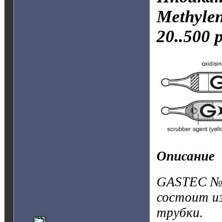
Methyle
20..500 
Описание
GASTEC №1
состоит и
трубки.