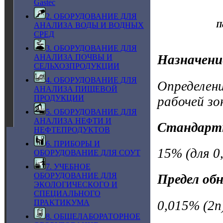
Gastec
2. ОБОРУДОВАНИЕ ДЛЯ
П
АНАЛИЗА ВОДЫ И ВОДНЫХ
СРЕД
3. ОБОРУДОВАНИЕ ДЛЯ
Назначени
АНАЛИЗА ПОЧВЫ И
СЕЛЬХОЗПРОДУКЦИИ
4. ОБОРУДОВАНИЕ ДЛЯ
Определен
АНАЛИЗА ПИЩЕВОЙ
ПРОДУКЦИИ
рабочей зо
5. ОБОРУДОВАНИЕ ДЛЯ
АНАЛИЗА НЕФТИ И
Стандарт
НЕФТЕПРОДУКТОВ
6. ПРИБОРЫ И
15% (для 0,
ОБОРУДОВАНИЕ ДЛЯ СОУТ
7. УЧЕБНОЕ
ОБОРУДОВАНИЕ ДЛЯ
Предел об
ЭКОЛОГИЧЕСКОГО И
СПЕЦИАЛЬНОГО
0,015% (2n
ПРАКТИКУМА
8. ОБЩЕЛАБОРАТОРНОЕ