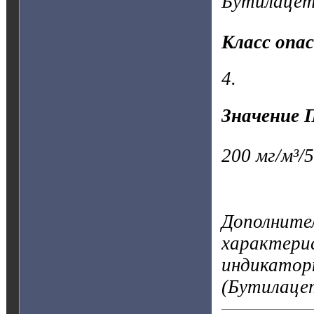
Бутилацет
Класс опа
4.
Значение 
200 мг/м³/5
Дополните
характерис
индикатор
(Бутилаце