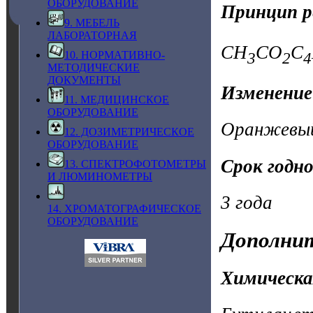
ОБОРУДОВАНИЕ
Принцип р
9. МЕБЕЛЬ
ЛАБОРАТОРНАЯ
CH
CO
C
10. НОРМАТИВНО-
3
2
4
МЕТОДИЧЕСКИЕ
ДОКУМЕНТЫ
Изменение
11. МЕДИЦИНСКОЕ
ОБОРУДОВАНИЕ
Оранжевый
12. ДОЗИМЕТРИЧЕСКОЕ
ОБОРУДОВАНИЕ
Срок годн
13. СПЕКТРОФОТОМЕТРЫ
И ЛЮМИНОМЕТРЫ
3 года
14. ХРОМАТОГРАФИЧЕСКОЕ
ОБОРУДОВАНИЕ
Дополнит
Химическа