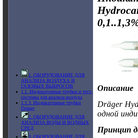
Hydroca
0,1..1,3
1. ОБОРУДОВАНИЕ ДЛЯ
АНАЛИЗА ВОЗДУХА И
Описание
ГАЗОВЫХ ВЫБРОСОВ
1.1. Индикаторные трубки и тест-
системы для анализа воздуха
Dräger Hyd
1.1.3. Индикаторные трубки
Dräger
одной инд
2. ОБОРУДОВАНИЕ ДЛЯ
АНАЛИЗА ВОДЫ И ВОДНЫХ
Принцип д
СРЕД
3. ОБОРУДОВАНИЕ ДЛЯ