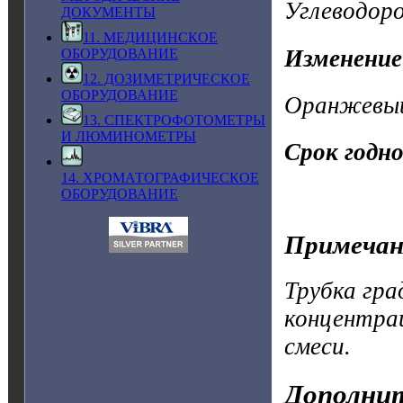
Углеводор
ДОКУМЕНТЫ
11. МЕДИЦИНСКОЕ
Изменение
ОБОРУДОВАНИЕ
12. ДОЗИМЕТРИЧЕСКОЕ
ОБОРУДОВАНИЕ
Оранжевый
13. СПЕКТРОФОТОМЕТРЫ
И ЛЮМИНОМЕТРЫ
Срок годн
14. ХРОМАТОГРАФИЧЕСКОЕ
ОБОРУДОВАНИЕ
Примечан
Трубка гра
концентрац
смеси.
Дополнит