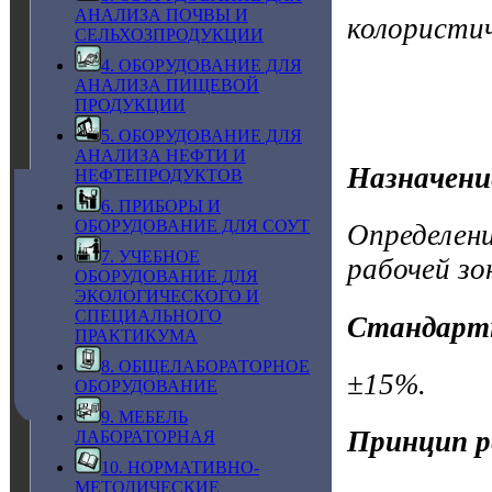
АНАЛИЗА ПОЧВЫ И
колористи
СЕЛЬХОЗПРОДУКЦИИ
4. ОБОРУДОВАНИЕ ДЛЯ
АНАЛИЗА ПИЩЕВОЙ
ПРОДУКЦИИ
5. ОБОРУДОВАНИЕ ДЛЯ
АНАЛИЗА НЕФТИ И
Назначени
НЕФТЕПРОДУКТОВ
6. ПРИБОРЫ И
ОБОРУДОВАНИЕ ДЛЯ СОУТ
Определени
7. УЧЕБНОЕ
рабочей зо
ОБОРУДОВАНИЕ ДЛЯ
ЭКОЛОГИЧЕСКОГО И
СПЕЦИАЛЬНОГО
Стандарт
ПРАКТИКУМА
8. ОБЩЕЛАБОРАТОРНОЕ
±15%.
ОБОРУДОВАНИЕ
9. МЕБЕЛЬ
Принцип р
ЛАБОРАТОРНАЯ
10. НОРМАТИВНО-
МЕТОДИЧЕСКИЕ