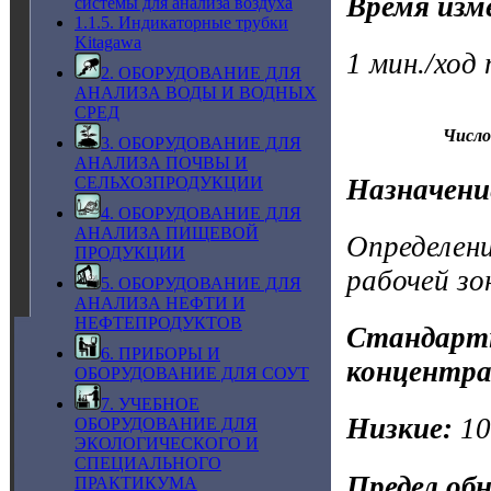
Время изм
системы для анализа воздуха
1.1.5. Индикаторные трубки
Kitagawa
1 мин./ход
2. ОБОРУДОВАНИЕ ДЛЯ
АНАЛИЗА ВОДЫ И ВОДНЫХ
СРЕД
Число
3. ОБОРУДОВАНИЕ ДЛЯ
АНАЛИЗА ПОЧВЫ И
Назначени
СЕЛЬХОЗПРОДУКЦИИ
4. ОБОРУДОВАНИЕ ДЛЯ
АНАЛИЗА ПИЩЕВОЙ
Определени
ПРОДУКЦИИ
рабочей зо
5. ОБОРУДОВАНИЕ ДЛЯ
АНАЛИЗА НЕФТИ И
НЕФТЕПРОДУКТОВ
Стандартн
6. ПРИБОРЫ И
концентра
ОБОРУДОВАНИЕ ДЛЯ СОУТ
7. УЧЕБНОЕ
Низкие:
1
ОБОРУДОВАНИЕ ДЛЯ
ЭКОЛОГИЧЕСКОГО И
СПЕЦИАЛЬНОГО
Предел об
ПРАКТИКУМА