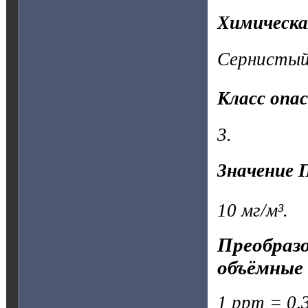
Химическа
Сернистый 
Класс опа
3.
Значение 
10 мг/м³.
Преобразо
объёмные 
1 ppm = 0,3