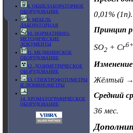
8. ОБЩЕЛАБОРАТОРНОЕ
ОБОРУДОВАНИЕ
0,01% (1n).
9. МЕБЕЛЬ
ЛАБОРАТОРНАЯ
Принцип р
10. НОРМАТИВНО-
МЕТОДИЧЕСКИЕ
6
ДОКУМЕНТЫ
SO
+ Cr
2
11. МЕДИЦИНСКОЕ
ОБОРУДОВАНИЕ
Изменение
12. ДОЗИМЕТРИЧЕСКОЕ
ОБОРУДОВАНИЕ
Жёлтый →
13. СПЕКТРОФОТОМЕТРЫ
И ЛЮМИНОМЕТРЫ
Средний с
14. ХРОМАТОГРАФИЧЕСКОЕ
ОБОРУДОВАНИЕ
36 мес.
Дополнит