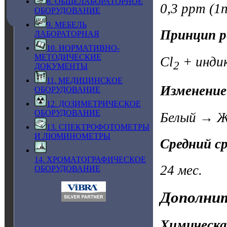
8. ОБЩЕЛАБОРАТОРНОЕ
0,3 ppm (1n
ОБОРУДОВАНИЕ
9. МЕБЕЛЬ
Принцип р
ЛАБОРАТОРНАЯ
10. НОРМАТИВНО-
МЕТОДИЧЕСКИЕ
Cl
+ инди
2
ДОКУМЕНТЫ
11. МЕДИЦИНСКОЕ
Изменение
ОБОРУДОВАНИЕ
12. ДОЗИМЕТРИЧЕСКОЕ
ОБОРУДОВАНИЕ
Белый → Ж
13. СПЕКТРОФОТОМЕТРЫ
И ЛЮМИНОМЕТРЫ
Средний с
14. ХРОМАТОГРАФИЧЕСКОЕ
24 мес.
ОБОРУДОВАНИЕ
Дополнит
Химическа