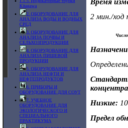
Время изм
1.1.5. Индикаторные трубки
Kitagawa
2. ОБОРУДОВАНИЕ ДЛЯ
2 мин./ход
АНАЛИЗА ВОДЫ И ВОДНЫХ
СРЕД
3. ОБОРУДОВАНИЕ ДЛЯ
Число
АНАЛИЗА ПОЧВЫ И
СЕЛЬХОЗПРОДУКЦИИ
Назначени
4. ОБОРУДОВАНИЕ ДЛЯ
АНАЛИЗА ПИЩЕВОЙ
ПРОДУКЦИИ
Определени
5. ОБОРУДОВАНИЕ ДЛЯ
АНАЛИЗА НЕФТИ И
Стандартн
НЕФТЕПРОДУКТОВ
концентра
6. ПРИБОРЫ И
ОБОРУДОВАНИЕ ДЛЯ СОУТ
7. УЧЕБНОЕ
Низкие:
1
ОБОРУДОВАНИЕ ДЛЯ
ЭКОЛОГИЧЕСКОГО И
СПЕЦИАЛЬНОГО
Предел об
ПРАКТИКУМА