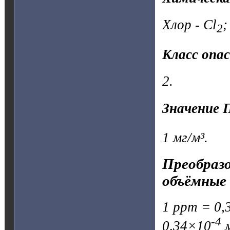
Хлор - Cl
;
2
Класс опа
2.
Значение 
1 мг/м³.
Преобразо
объёмные 
1 ppm = 0,3
-4
0,34×10
м