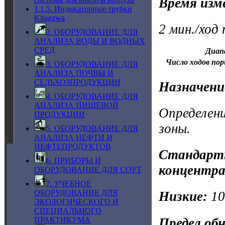
Время изм
1.1.5. Индикаторные трубки
Kitagawa
2 мин./ход
2. ОБОРУДОВАНИЕ ДЛЯ
АНАЛИЗА ВОДЫ И ВОДНЫХ
СРЕД
Диап
Число ходов пор
3. ОБОРУДОВАНИЕ ДЛЯ
АНАЛИЗА ПОЧВЫ И
СЕЛЬХОЗПРОДУКЦИИ
Назначени
4. ОБОРУДОВАНИЕ ДЛЯ
АНАЛИЗА ПИЩЕВОЙ
Определени
ПРОДУКЦИИ
зоны.
5. ОБОРУДОВАНИЕ ДЛЯ
АНАЛИЗА НЕФТИ И
НЕФТЕПРОДУКТОВ
Стандартн
6. ПРИБОРЫ И
концентра
ОБОРУДОВАНИЕ ДЛЯ СОУТ
7. УЧЕБНОЕ
ОБОРУДОВАНИЕ ДЛЯ
Низкие:
1
ЭКОЛОГИЧЕСКОГО И
СПЕЦИАЛЬНОГО
Предел об
ПРАКТИКУМА