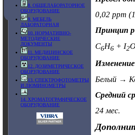
8. ОБЩЕЛАБОРАТОРНОЕ
ОБОРУДОВАНИЕ
0,02 ppm (1
9. МЕБЕЛЬ
ЛАБОРАТОРНАЯ
Принцип р
10. НОРМАТИВНО-
МЕТОДИЧЕСКИЕ
ДОКУМЕНТЫ
C
H
+ I
6
6
2
11. МЕДИЦИНСКОЕ
ОБОРУДОВАНИЕ
Изменение
12. ДОЗИМЕТРИЧЕСКОЕ
ОБОРУДОВАНИЕ
Белый → К
13. СПЕКТРОФОТОМЕТРЫ
И ЛЮМИНОМЕТРЫ
Средний с
14. ХРОМАТОГРАФИЧЕСКОЕ
ОБОРУДОВАНИЕ
24 мес.
Дополнит