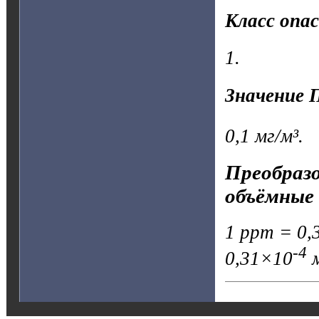
Класс опа
1.
Значение 
0,1 мг/м³.
Преобразо
объёмные 
1 ppm = 0,3
-4
0,31×10
м