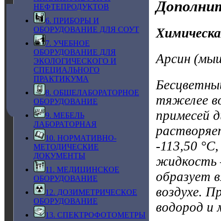
Дополнит
НЕФТЕПРОДУКТОВ
6. ПРИБОРЫ И
ОБОРУДОВАНИЕ ДЛЯ СОУТ
Химическа
7. УЧЕБНОЕ
ОБОРУДОВАНИЕ ДЛЯ
Арсин (мы
ЭКОЛОГИЧЕСКОГО И
СПЕЦИАЛЬНОГО
ПРАКТИКУМА
Бесцветный
8. ОБЩЕЛАБОРАТОРНОЕ
тяжелее во
ОБОРУДОВАНИЕ
примесей д
9. МЕБЕЛЬ
ЛАБОРАТОРНАЯ
растворяет
10. НОРМАТИВНО-
-113,50 °С
МЕТОДИЧЕСКИЕ
ДОКУМЕНТЫ
жидкость –
11. МЕДИЦИНСКОЕ
образует в
ОБОРУДОВАНИЕ
воздухе. П
12. ДОЗИМЕТРИЧЕСКОЕ
ОБОРУДОВАНИЕ
водород и 
13. СПЕКТРОФОТОМЕТРЫ