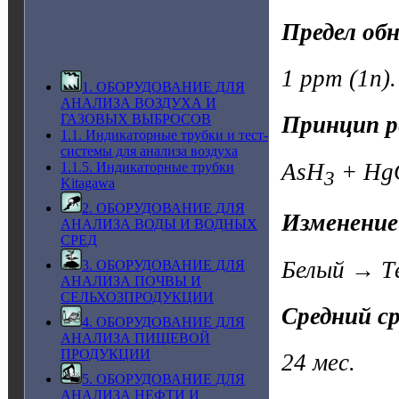
Предел об
1 ppm (1n).
1. ОБОРУДОВАНИЕ ДЛЯ
АНАЛИЗА ВОЗДУХА И
ГАЗОВЫХ ВЫБРОСОВ
Принцип р
1.1. Индикаторные трубки и тест-
системы для анализа воздуха
AsH
+ Hg
1.1.5. Индикаторные трубки
3
Kitagawa
2. ОБОРУДОВАНИЕ ДЛЯ
Изменение
АНАЛИЗА ВОДЫ И ВОДНЫХ
СРЕД
Белый → Т
3. ОБОРУДОВАНИЕ ДЛЯ
АНАЛИЗА ПОЧВЫ И
СЕЛЬХОЗПРОДУКЦИИ
Средний с
4. ОБОРУДОВАНИЕ ДЛЯ
АНАЛИЗА ПИЩЕВОЙ
ПРОДУКЦИИ
24 мес.
5. ОБОРУДОВАНИЕ ДЛЯ
АНАЛИЗА НЕФТИ И