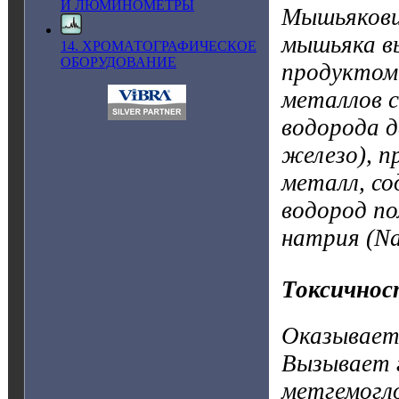
И ЛЮМИНОМЕТРЫ
Мышьякови
мышьяка в
14. ХРОМАТОГРАФИЧЕСКОЕ
ОБОРУДОВАНИЕ
продуктом
металлов с
водорода д
железо), п
металл, с
водород по
натрия (N
Токсичнос
Оказывает 
Вызывает 
метгемогл