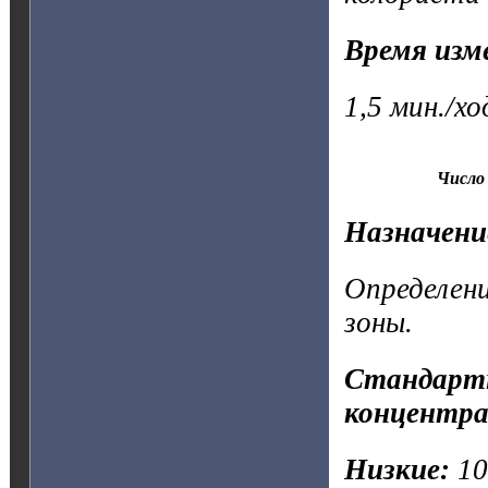
Время изм
1,5 мин./х
Число 
Назначени
Определени
зоны.
Стандартн
концентра
Низкие:
1