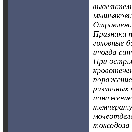
выделитель
мышьякови
Отравление
Признаки п
головные б
иногда син
При острых
кровотечен
поражение 
различных 
понижение 
температур
мочеотделе
токсодоза 