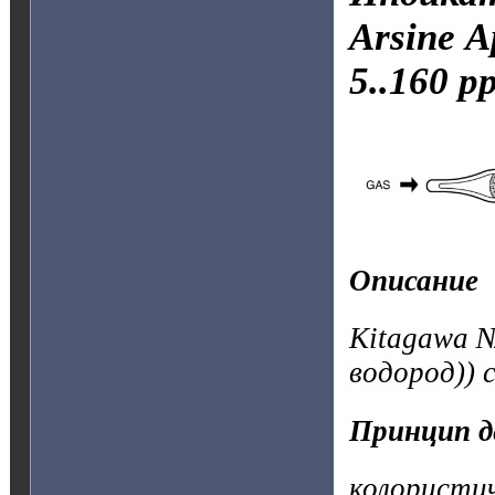
Arsine
А
5..160 p
Описание
Kitagawa 
водород)) 
Принцип д
колористи