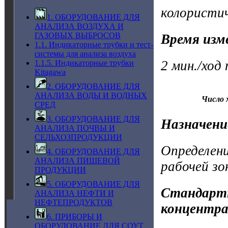
колористи
1. ОБОРУДОВАНИЕ ДЛЯ
АНАЛИЗА ВОЗДУХА И
ГАЗОВЫХ ВЫБРОСОВ
Время изм
1.1. Индикаторные трубки и тест-
системы для анализа воздуха
2 мин./ход
1.1.5. Индикаторные трубки
Kitagawa
2. ОБОРУДОВАНИЕ ДЛЯ
АНАЛИЗА ВОДЫ И ВОДНЫХ
Число 
СРЕД
3. ОБОРУДОВАНИЕ ДЛЯ
Назначени
АНАЛИЗА ПОЧВЫ И
СЕЛЬХОЗПРОДУКЦИИ
Определени
4. ОБОРУДОВАНИЕ ДЛЯ
АНАЛИЗА ПИЩЕВОЙ
рабочей зо
ПРОДУКЦИИ
5. ОБОРУДОВАНИЕ ДЛЯ
Стандартн
АНАЛИЗА НЕФТИ И
НЕФТЕПРОДУКТОВ
концентра
6. ПРИБОРЫ И
ОБОРУДОВАНИЕ ДЛЯ СОУТ