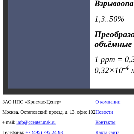
Взрывоопа
1,3..50%
Преобразо
объёмные 
1 ppm = 0,3
-4
0,32×10
м
ЗАО НПО «Крисмас-Центр»
О компании
Москва, Остаповский проезд, д. 13, офис 102
Новости
e-mail:
info@ccenter.msk.ru
Контакты
Телефоны:
+7 (495) 795-24-98
Карта сайта