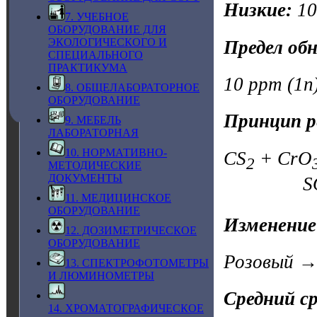
Низкие:
1
7. УЧЕБНОЕ
ОБОРУДОВАНИЕ ДЛЯ
ЭКОЛОГИЧЕСКОГО И
Предел об
СПЕЦИАЛЬНОГО
ПРАКТИКУМА
10 ppm (1n)
8. ОБЩЕЛАБОРАТОРНОЕ
ОБОРУДОВАНИЕ
Принцип р
9. МЕБЕЛЬ
ЛАБОРАТОРНАЯ
10. НОРМАТИВНО-
CS
+ CrO
2
МЕТОДИЧЕСКИЕ
ДОКУМЕНТЫ
S
11. МЕДИЦИНСКОЕ
ОБОРУДОВАНИЕ
Изменение
12. ДОЗИМЕТРИЧЕСКОЕ
ОБОРУДОВАНИЕ
Розовый →
13. СПЕКТРОФОТОМЕТРЫ
И ЛЮМИНОМЕТРЫ
Средний с
14. ХРОМАТОГРАФИЧЕСКОЕ