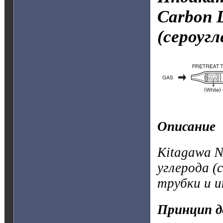
Carbon 
(сероугл
Описание
Kitagawa №
углерода (
трубки и 
Принцип д