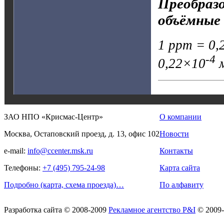
Преобразо
объёмные 
1 ppm = 0,2
-4
0,22×10
м
ЗАО НПО «Крисмас-Центр»
О компании
Москва, Остаповский проезд, д. 13, офис 102
Новости
e-mail:
info@ccenter.msk.ru
Контакты
Телефоны:
+7 (495) 795-24-98
Карта сайта
Подробно (карта, схема проезда)…
По алфавиту
Разработка сайта
© 2008-2009
Рекламное агентство P&I
© 2009