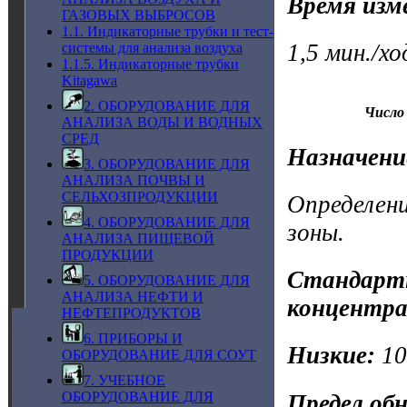
Время изм
ГАЗОВЫХ ВЫБРОСОВ
1.1. Индикаторные трубки и тест-
1,5 мин./х
системы для анализа воздуха
1.1.5. Индикаторные трубки
Kitagawa
2. ОБОРУДОВАНИЕ ДЛЯ
Число 
АНАЛИЗА ВОДЫ И ВОДНЫХ
СРЕД
Назначени
3. ОБОРУДОВАНИЕ ДЛЯ
АНАЛИЗА ПОЧВЫ И
СЕЛЬХОЗПРОДУКЦИИ
Определени
4. ОБОРУДОВАНИЕ ДЛЯ
зоны.
АНАЛИЗА ПИЩЕВОЙ
ПРОДУКЦИИ
Стандартн
5. ОБОРУДОВАНИЕ ДЛЯ
АНАЛИЗА НЕФТИ И
концентра
НЕФТЕПРОДУКТОВ
6. ПРИБОРЫ И
Низкие:
1
ОБОРУДОВАНИЕ ДЛЯ СОУТ
7. УЧЕБНОЕ
ОБОРУДОВАНИЕ ДЛЯ
Предел об