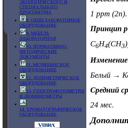
ЭКОЛОГИЧЕСКОГО И
СПЕЦИАЛЬНОГО
1 ppm (2n).
ПРАКТИКУМА
8. ОБЩЕЛАБОРАТОРНОЕ
ОБОРУДОВАНИЕ
Принцип р
9. МЕБЕЛЬ
ЛАБОРАТОРНАЯ
C
H
(CH
)
6
4
3
10. НОРМАТИВНО-
МЕТОДИЧЕСКИЕ
ДОКУМЕНТЫ
Изменение
11. МЕДИЦИНСКОЕ
ОБОРУДОВАНИЕ
Белый → К
12. ДОЗИМЕТРИЧЕСКОЕ
ОБОРУДОВАНИЕ
Средний с
13. СПЕКТРОФОТОМЕТРЫ
И ЛЮМИНОМЕТРЫ
24 мес.
14. ХРОМАТОГРАФИЧЕСКОЕ
ОБОРУДОВАНИЕ
Дополнит